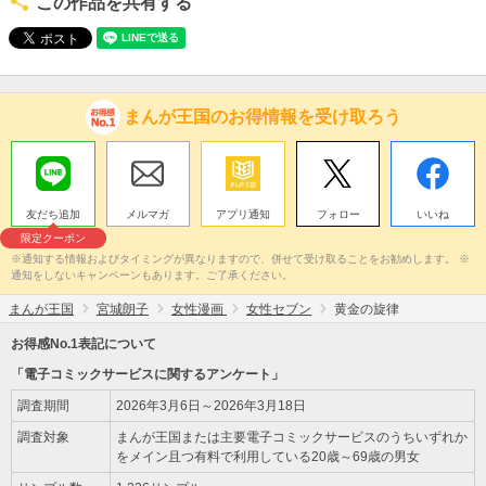
この作品を共有する
まんが王国のお得情報を受け取ろう
友だち追加
メルマガ
アプリ通知
フォロー
いいね
限定クーポン
※通知する情報およびタイミングが異なりますので、併せて受け取ることをお勧めします。 ※
通知をしないキャンペーンもあります。ご了承ください。
まんが王国
宮城朗子
女性漫画
女性セブン
黄金の旋律
お得感No.1表記について
「電子コミックサービスに関するアンケート」
調査期間
2026年3月6日～2026年3月18日
調査対象
まんが王国または主要電子コミックサービスのうちいずれか
をメイン且つ有料で利用している20歳～69歳の男女