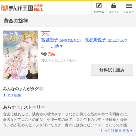
新規登録
ログイン
メニュー
黄金の旋律
女性
宮城朗子
長谷川悦子
（みやぎあきこ）
（はせがわえつ
…他▼
こ）
5巻
完結
79人
がお気に入り登録中
無料試し読み
みんなのまんがタグ
タグ編集
あらすじ | ストーリー
音楽に触れると、演奏者の感情やオーラなどが視える能力を持つ高岡麻衣は、
著名なピアニストの伯父・小澤一馬の家で、２才年下の少年・神崎奏と出会
う。奏が初めてピアノを弾いたとき、麻衣には奏にピアニストとしての才能を
感じる。そして２人は、幼いながらも惹かれ合うが、麻衣は父親の仕事の都合
もっと詳細を見る▼
でロンドンへと旅立つ。そのとき、麻衣は小学６年生、奏は４年生だった。そ