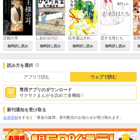
王様の耳
しあわせのひなた食堂
恋する母たち
花
白木蓮はきれいに散らない
無料試し読み
無料試し読み
無料試し読み
無料試し読み
読み方を選択
アプリで読む
ウェブで読む
専用アプリのダウンロード
サクサクまんがを読めて多機能！
新刊通知を受け取る
会員登録
をすると「黄金の旋律」新刊配信のお知らせが受け取れます。