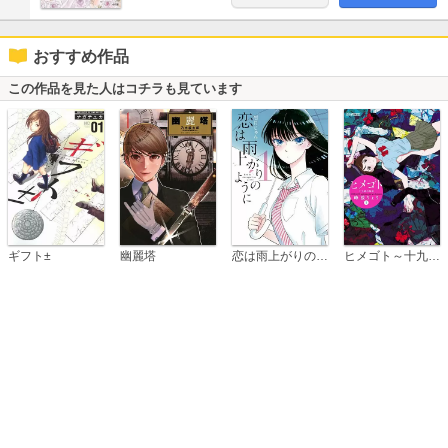
おすすめ作品
この作品を見た人はコチラも見ています
恋は雨上がりのように
ギフト±
幽麗塔
ヒメゴト～十九歳の制服～