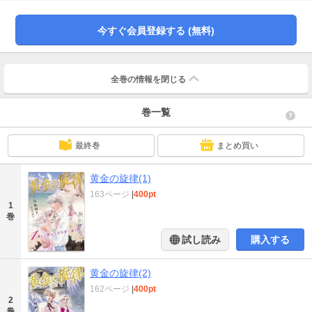
れから３年が過ぎ、帰国した麻衣は一馬の家で奏と再会する。成長した２人
は、以前にもまして強く惹かれ合い、駆け足で大人の階段を上っていくのだっ
今すぐ会員登録する (無料)
た。
全巻の情報を
閉じる
巻一覧
最終巻
まとめ買い
黄金の旋律(1)
163ページ
|
400pt
1
巻
試し読み
購入する
黄金の旋律(2)
162ページ
|
400pt
2
巻