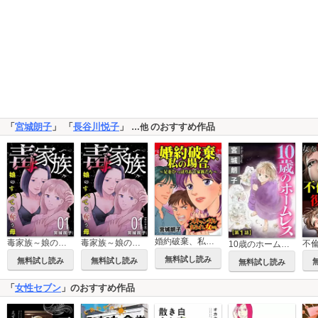
「
宮城朗子
」 「
長谷川悦子
」
のおすすめ作品
…他
婚約破棄、私の場合。～足をひっぱりあう家族たち～スキャンダルまみれな女たち
毒家族～娘のすべてを奪う母～
毒家族～娘のすべてを奪う母～ 単行本版
10歳のホームレス（分冊版）
無料試し読み
無料試し読み
無料試し読み
無料試し読み
「
女性セブン
」のおすすめ作品