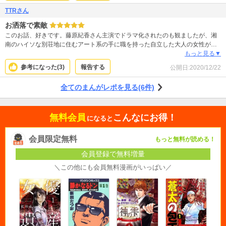
TTRさん
お洒落で素敵
このお話、好きです。藤原紀香さん主演でドラマ化されたのも観ましたが、湘
南のハイソな別荘地に住むアート系の手に職を持った自立した大人の女性が感
性の合う映像作家の青年と惹かれ合う…正にドラマのような背景、展開です
もっと見る▼
が、現実の自分が平凡な主婦だからこそ、咲世子のような生き方してみたかっ
参考になった(
3
)
報告する
公開日:
2020/12/22
たなぁって憧れちゃいます。吉田まゆみさんのお洒落な絵柄ともマッチしてま
す！
全てのまんがレポを見る(6件)
無料会員
こんなにお得！
になると
会員限定無料
もっと無料が読める！
会員登録で無料増量
＼この他にも会員無料漫画がいっぱい／