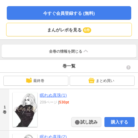
リー!!
今すぐ会員登録する (無料)
まんがレポを見る
6件
全巻の情報を
閉じる
巻一覧
最終巻
まとめ買い
眠れぬ真珠(1)
209ページ
|
530pt
1
巻
試し読み
購入する
眠れぬ真珠(2)