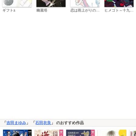
恋は雨上がりのように
ギフト±
幽麗塔
ヒメゴト～十九歳の制服～
「
吉田まゆみ
」 「
石田衣良
」 のおすすめ作品