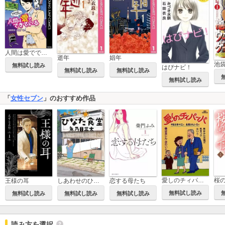
人間は愛でできている 石田衣良のスナック恋愛相談対決
逝年
娼年
無料試し読み
はぴナビ！
無料試し読み
無料試し読み
無料試し読み
「
女性セブン
」のおすすめ作品
桜
愛しのチィパッパ
王様の耳
しあわせのひなた食堂
恋する母たち
無料試し読み
無料試し読み
無料試し読み
無料試し読み
読み方を選択