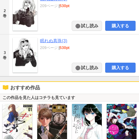
209ページ
|
530pt
2
巻
試し読み
購入する
眠れぬ真珠(3)
209ページ
|
530pt
3
巻
試し読み
購入する
おすすめ作品
この作品を見た人はコチラも見ています