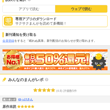
アプリで読む
ウェブで読む
専用アプリのダウンロード
サクサクまんがを読めて多機能！
新刊通知を受け取る
会員登録
をすると「眠れぬ真珠」新刊配信のお知らせが受け取れます。
みんなのまんがレポ
(
4.8
)
評価数
5
件
ゆっけさん
購入者レポ
原作未読