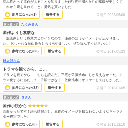
読み終わって原作があることを知りました(笑) 更年期の女性の葛藤が美しくて
これから歳を重ねることに勇気を貰いました。
参考になった(
1
)
報告する
公開日:
2023/05/09
たくみさん
購入者レポ
原作よりも素敵な
版画家という職業のヒロインなので、漫画のほうがイメージが広がりまし
た。 おしゃれな葉山暮らしもうらやましい。 ぜひ読んでくださいね！
参考になった(
88
)
報告する
公開日:
2017/05/23
桃太郎さん
ドラマを観てから、こ…
ドラマを観てから、こちらを読んだ。三宅が佐藤浩市にしか見えなかった。ド
ラマ化するにあたって、升毅ではなく、佐藤浩市にオファーしてほしかった。
参考になった(
38
)
報告する
公開日:
2018/01/05
Ｓさん
購入者レポ
原作小説から
面白かったです！絵も綺麗だし、原作のイメージを損なわないようなキャラク
ター描写でした。
参考になった(
6
)
報告する
公開日:
2019/12/10