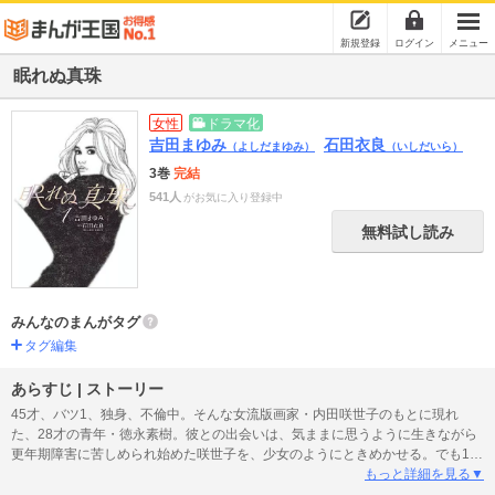
新規登録
ログイン
メニュー
眠れぬ真珠
女性
ドラマ化
吉田まゆみ
石田衣良
（よしだまゆみ）
（いしだいら）
3巻
完結
541人
がお気に入り登録中
無料試し読み
みんなのまんがタグ
タグ編集
あらすじ | ストーリー
45才、バツ1、独身、不倫中。そんな女流版画家・内田咲世子のもとに現れ
た、28才の青年・徳永素樹。彼との出会いは、気ままに思うように生きながら
更年期障害に苦しめられ始めた咲世子を、少女のようにときめかせる。でも17
才という年齢差は、彼女をどこか臆病にさせ……!? 石田衣良の人気小説を、
もっと詳細を見る▼
吉田まゆみが完全コミック化！ 女性セブン連載中の大人のための純愛ストー