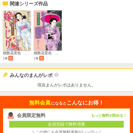
関連シリーズ作品
桃艶花景色 嫁いじり
桃艶花景色 シミーズの誘惑
1巻
完
1巻
完
みんなのまんがレポ
現在まんがレポはありません。
無料会員
こんなにお得！
になると
会員限定無料
もっと無料が読める！
会員登録で無料増量
＼この他にも会員無料漫画がいっぱい／