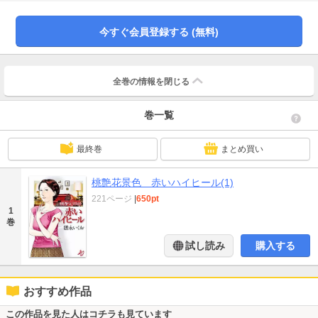
今すぐ会員登録する (無料)
全巻の情報を
閉じる
巻一覧
最終巻
まとめ買い
桃艶花景色 赤いハイヒール(1)
221ページ
|
650pt
1
巻
試し読み
購入する
おすすめ作品
この作品を見た人はコチラも見ています