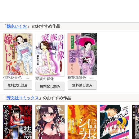
「
鶴永いくお
」 のおすすめ作品
桃艶花景色 嫁いじり
桃艶花景色 シミーズの誘惑
家族の肖像
無料試し読み
無料試し読み
無料試し読み
「
芳文社コミックス
」のおすすめ作品