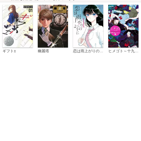
恋は雨上がりのように
ギフト±
幽麗塔
ヒメゴト～十九歳の制服～