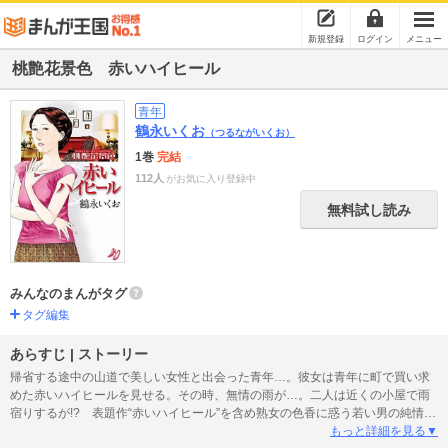
新規登録
ログイン
メニュー
桃艶花景色 赤いハイヒール
青年
鶴永いくお
（つるながいくお）
1巻
完結
112人
がお気に入り登録中
無料試し読み
みんなのまんがタグ
タグ編集
あらすじ | ストーリー
帰省する途中の山道で美しい女性と出会った青年…。彼女は青年に町で買い求
めた赤いハイヒールを見せる。その時、無情の雨が…。二人は近くの小屋で雨
宿りするが!? 表題作“赤いハイヒール”を含め熟女の色香に惑う若い男の純情を
描いた10の作品集。
もっと詳細を見る▼