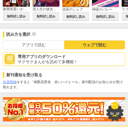
復讐装置いかがですか？
浪人生の彼女とスーパーで
信長のシェフ
神様のバレー
無料試し読み
無料試し読み
無料試し読み
無料試し読み
読み方を選択
アプリで読む
ウェブで読む
専用アプリのダウンロード
サクサクまんがを読めて多機能！
新刊通知を受け取る
会員登録
をすると「桃艶花景色 赤いハイヒール」新刊配信のお知らせが受け
取れます。