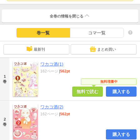
全巻の情報を
閉じる
巻一覧
コマ一覧
最新刊
まとめ買い
ワカコ酒(1)
162ページ
|
562pt
1
巻
無料増量中
無料で読む
購入する
ワカコ酒(2)
162ページ
|
562pt
2
巻
購入する