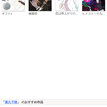
恋は雨上がりのように
ギフト±
幽麗塔
ヒメゴト～十九歳の制服～
「
新久千映
」 のおすすめ作品