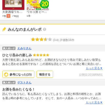
ワカコ酒 ビールに合う肴ベスト20 ～最初に読むならこの1冊～
大衆酒場ワカオ ワカコ酒別店
1巻
7巻
完
/ 58話
みんなのまんがレポ
(
3.4
)
評価数
16
件
えみりさん
購入者レポ
ひとり呑みの楽しみ
大勢で飲む楽しみもあるけれど、お酒好きならひとり吞みで楽しみたい欲望も
あると思わせる漫画ですね！ この漫画を読むとついついお酒と肴に気合いがは
いります。 呑むのが好きな人はかえって読まないほうが（笑） これを読んだら
もっと見る▼
間違いなく呑みたくなります!
参考になった(
15
)
報告する
公開日:
2018/06/01
ゲストさん
購入者レポ
お酒を呑みたくなる！
読んでいるうちに、私も呑みたくなってしまう。お酒と料理の相性とか、お酒
を選ぶ時の参考にもしています。 そして、女の一人呑み…いつかやってみた
い‼ 影響受けまくりです。
もっと見る▼