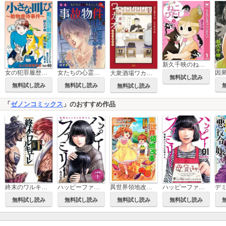
新久千映のねこびたし
女の犯罪履歴書Vol.40～小さな叫びー動物虐待事件ー～
女たちの心霊サスペンスVol.18～事故物件ー幽霊団地は住人を求めているー～
大衆酒場ワカオ ワカコ酒別店
無料試し読み
無料試し読み
無料試し読み
無料試し読み
「
ゼノンコミックス
」のおすすめ作品
終末のワルキューレ
ハッピーファミリー 復讐のレンタルお母さん 分冊版
異世界領地改革～土魔法で始める公共事業～
ハッピーファミリー 復讐のレンタルお母さん
無料試し読み
無料試し読み
無料試し読み
無料試し読み