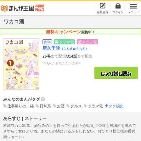
新規登録
ログイン
メニュー
ワカコ酒
無料キャンペーン
実施中！
青年
ドラマ化
アニメ化
新久千映
（しんきゅうちえ）
26巻
まで配信
/314話
まで配信
991人
がお気に入り登録中
みんなのまんがタグ
仕事帰りの一杯
日常系
お酒
グルメ
ドラマ化
タグ編集
あらすじ | ストーリー
村崎ワカコ26歳。酒飲みの舌を持って生まれたがゆえに今宵も居場所を求めて
さすらう女ひとり酒。あなたの隣にいるかもしれない、おひとり様仕様の呑兵
衛ショート♪