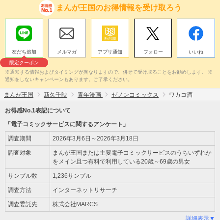
まんが王国のお得情報を受け取ろう
友だち追加
メルマガ
アプリ通知
フォロー
いいね
限定クーポン
※通知する情報およびタイミングが異なりますので、併せて受け取ることをお勧めします。 ※
通知をしないキャンペーンもあります。ご了承ください。
まんが王国
新久千映
青年漫画
ゼノンコミックス
ワカコ酒
お得感No.1表記について
「電子コミックサービスに関するアンケート」
調査期間
2026年3月6日～2026年3月18日
調査対象
まんが王国または主要電子コミックサービスのうちいずれか
をメイン且つ有料で利用している20歳～69歳の男女
サンプル数
1,236サンプル
調査方法
インターネットリサーチ
調査委託先
株式会社MARCS
詳細表示▼