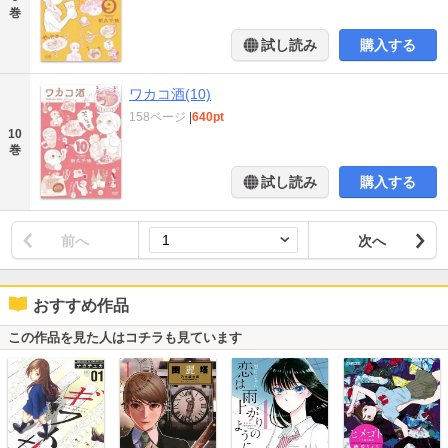
巻
試し読み
購入する
ワカコ酒(10)
158ページ
|
640pt
10
巻
試し読み
購入する
前へ
次へ
おすすめ作品
この作品を見た人はコチラも見ています