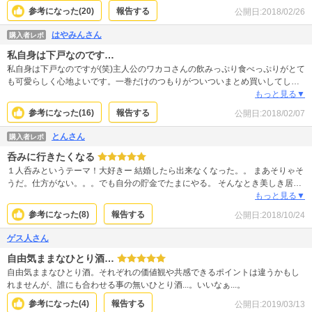
参考になった(
20
)
報告する
公開日:
2018/02/26
はやみんさん
購入者レポ
私自身は下戸なのです…
私自身は下戸なのですが(笑)主人公のワカコさんの飲みっぷり食べっぷりがとて
も可愛らしく心地よいです。一巻だけのつもりがついついまとめ買いしてしま
いました… ただの酒道楽かと思いきや、意外に深い人生の悩みや発見もあった
もっと見る▼
り… お酒が好きな人はきっと一発で飲みに行くんだろうなぁ。
参考になった(
16
)
報告する
公開日:
2018/02/07
とんさん
購入者レポ
呑みに行きたくなる
１人呑みというテーマ！大好きー 結婚したら出来なくなった。。 まあそりゃそ
うだ。仕方がない。。。でも自分の貯金でたまにやる。 そんなとき美しき居酒
屋ではこの漫画を読みたい、正にバイブル♪ ワカコさんと酒呑んでるか、ワカ
もっと見る▼
コさんになった気分だ♪ １人呑み、どんどん増えて欲しいな。一度韓国人に
参考になった(
8
)
報告する
公開日:
2018/10/24
「女１人で馬鹿か！」と怒鳴られたのがトラウマだけど、やめません。
ゲス人さん
自由気ままなひとり酒…
自由気ままなひとり酒。それぞれの価値観や共感できるポイントは違うかもし
れませんが、誰にも合わせる事の無いひとり酒...。いいなぁ...。
参考になった(
4
)
報告する
公開日:
2019/03/13