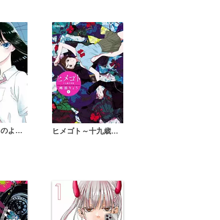
恋は雨上がりのように
ヒメゴト～十九歳の制服～