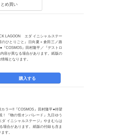
まとめ買い
CK LAGOON エダ イニシャルステー
屋のひとりごと』日向夏＋倉田三ノ路
●『COSMOS』田村隆平／『デストロ
部内容が異なる場合があります。紙版の
の情報となります。
購入する
ラー!!『COSMOS』田村隆平●待望
載！『物の怪オンパレード』九日ゆう
 エダ イニシャルステージ』やまむらは
る場合があります。紙版の付録も含ま
ります。