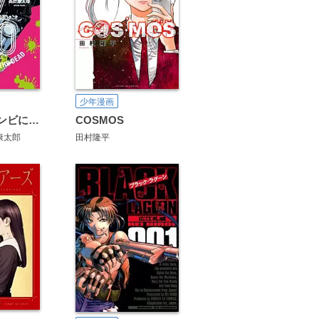
少年漫画
ゾン100～ゾンビになるまでにしたい100のこと～
COSMOS
康太郎
田村隆平