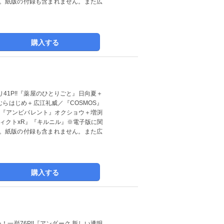
。紙版の付録も含まれません。また広
購入する
41P!!『薬屋のひとりごと』日向夏＋
まむらはじめ＋広江礼威／『COSMOS』
／『アンビバレント』オクショウ＋増渕
ィクトxR』『キルニル』※電子版に関
。紙版の付録も含まれません。また広
購入する
一挙76P!!『アンダーク 新しい透明