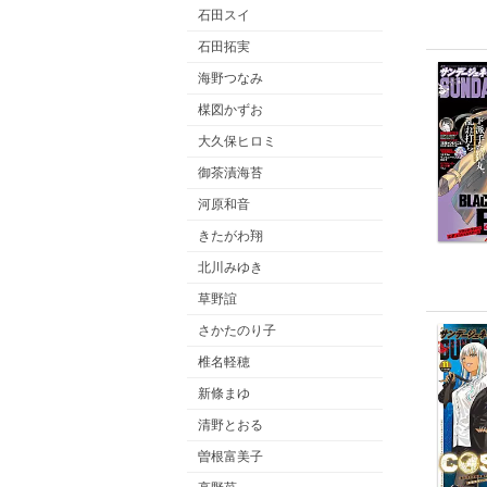
石田スイ
石田拓実
海野つなみ
楳図かずお
大久保ヒロミ
御茶漬海苔
河原和音
きたがわ翔
北川みゆき
草野誼
さかたのり子
椎名軽穂
新條まゆ
清野とおる
曽根富美子