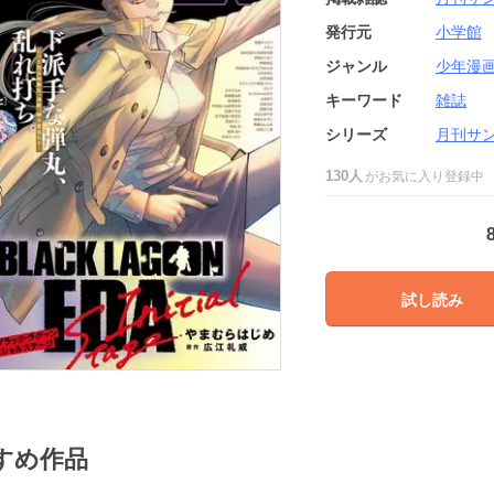
発行元
小学館
ジャンル
少年漫
キーワード
雑誌
シリーズ
月刊サ
130人
がお気に入り登録中
試し読み
すめ作品