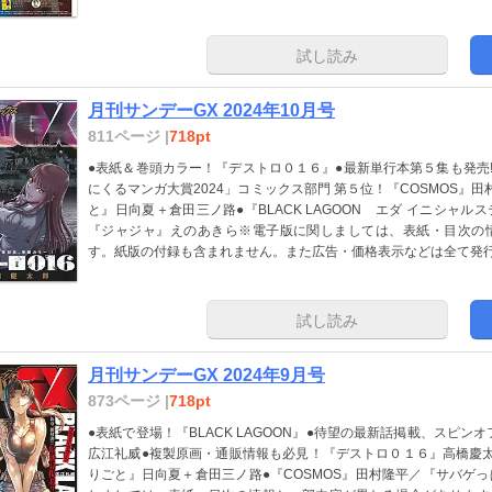
試し読み
月刊サンデーGX 2024年10月号
811ページ |
718pt
●表紙＆巻頭カラー！『デストロ０１６』●最新単行本第５集も発売!
にくるマンガ大賞2024」コミックス部門 第５位！『COSMOS』
と』日向夏＋倉田三ノ路●『BLACK LAGOON エダ イニシャ
『ジャジャ』えのあきら※電子版に関しましては、表紙・目次の
す。紙版の付録も含まれません。また広告・価格表示などは全て発
試し読み
月刊サンデーGX 2024年9月号
873ページ |
718pt
●表紙で登場！『BLACK LAGOON』●待望の最新話掲載、スピンオフ２
広江礼威●複製原画・通販情報も必見！『デストロ０１６』高橋慶
りごと』日向夏＋倉田三ノ路●『COSMOS』田村隆平／『サバゲ