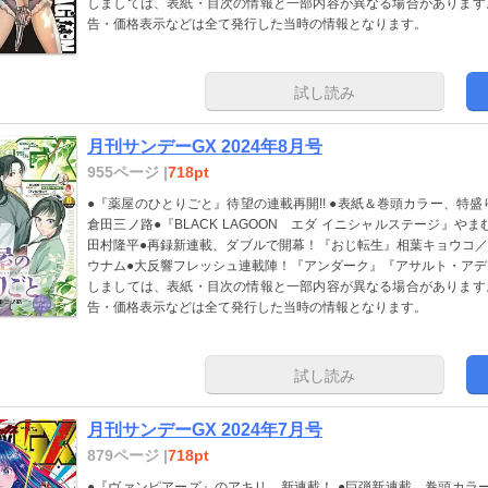
しましては、表紙・目次の情報と一部内容が異なる場合があります
告・価格表示などは全て発行した当時の情報となります。
試し読み
月刊サンデーGX 2024年8月号
955ページ |
718pt
●『薬屋のひとりごと』待望の連載再開!! ●表紙＆巻頭カラー、特盛り
倉田三ノ路●『BLACK LAGOON エダ イニシャルステージ』や
田村隆平●再録新連載、ダブルで開幕！『おじ転生』相葉キョウコ
ウナム●大反響フレッシュ連載陣！『アンダーク』『アサルト・アデ
しましては、表紙・目次の情報と一部内容が異なる場合があります
告・価格表示などは全て発行した当時の情報となります。
試し読み
月刊サンデーGX 2024年7月号
879ページ |
718pt
●『ヴァンピアーズ』のアキリ、新連載！ ●巨弾新連載、巻頭カラー！