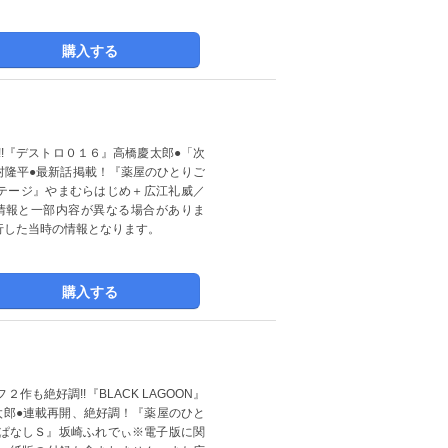
購入する
!『デストロ０１６』高橋慶太郎●「次
田村隆平●最新話掲載！『薬屋のひとりご
ルステージ』やまむらはじめ＋広江礼威／
情報と一部内容が異なる場合がありま
行した当時の情報となります。
購入する
作も絶好調!!『BLACK LAGOON』
太郎●連載再開、絶好調！『薬屋のひと
っぱなしＳ』坂崎ふれでぃ※電子版に関