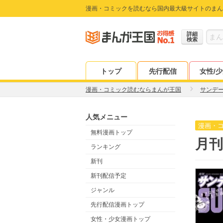
漫画・コミックを読むなら国内最大級サイトのまん
詳細
検索
トップ
先行配信
女性/
漫画・コミック読むならまんが王国
サンデー
人気メニュー
漫画・
無料漫画トップ
月刊
ランキング
新刊
新刊配信予定
ジャンル
先行配信漫画トップ
女性・少女漫画トップ