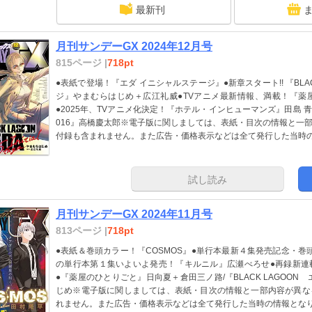
最新刊
月刊サンデーGX 2024年12月号
815ページ |
718pt
●表紙で登場！『エダ イニシャルステージ』●新章スタート!! 『BLA
ジ』やまむらはじめ＋広江礼威●TVアニメ最新情報、満載！『薬
●2025年、TVアニメ化決定！『ホテル・インヒューマンズ』田島 青
016』高橋慶太郎※電子版に関しましては、表紙・目次の情報と一
付録も含まれません。また広告・価格表示などは全て発行した当時
試し読み
月刊サンデーGX 2024年11月号
813ページ |
718pt
●表紙＆巻頭カラー！『COSMOS』●単行本最新４集発売記念・巻頭カ
の単行本第１集いよいよ発売！『キルニル』広瀬べろせ●再録新連
●『薬屋のひとりごと』日向夏＋倉田三ノ路/『BLACK LAGOON
じめ※電子版に関しましては、表紙・目次の情報と一部内容が異な
れません。また広告・価格表示などは全て発行した当時の情報とな