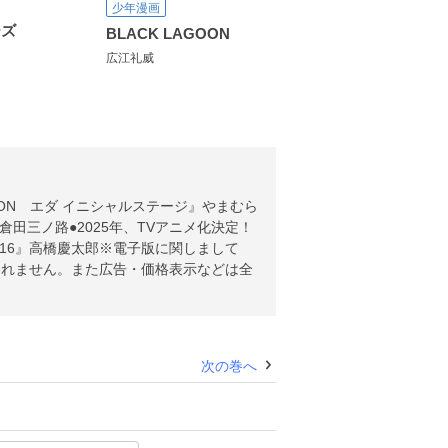
少年漫画
ーズ
BLACK LAGOON
広江礼威
GOON エダ イニシャルステージ』やまむら
田三ノ路●2025年、TVアニメ化決定！
016』高橋慶太郎※電子版に関しまして
まれません。また広告・価格表示などは全
次の巻へ