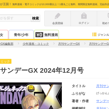
が王国！
無料漫画・電子コミックが10,000冊以上！1冊丸ごと無料、期間限定無料漫画、完結作
ログイン
会員登録
初め
少女
青年/少年
無料漫画
ジャン
GX編集部
少年漫画・コミック
月刊サンデーGX
月刊サンデーG
コミック
サンデーGX 2024年12月号
タイトル
月刊サン
ふりがな
げっかん
著者・作者
サンデー
掲載雑誌
月刊サン