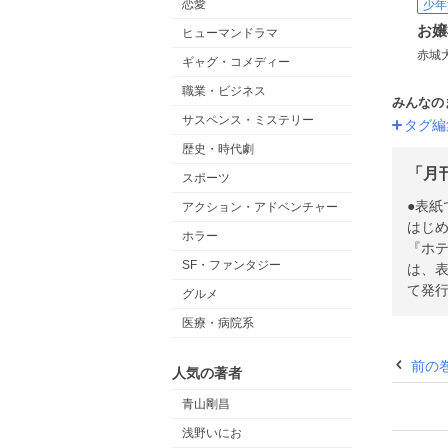
恋愛
少年
ヒューマンドラマ
赤城
ギャグ・コメディー
職業・ビジネス
みんなの
サスペンス・ミステリー
タグ編
歴史・時代劇
「月
スポーツ
●表紙
アクション・アドベンチャー
はじめ
ホラー
『ホテ
SF・ファンタジー
は、
て発
グルメ
医療・病院系
前の
人気の著者
青山剛昌
浅野いにお