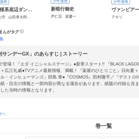
少年漫画
漫画
少年漫画
新暗行御史
お嬢様系底辺ダンジョン配信者、迷惑系をボコったらバズって伝説になってますわ！？
ヴァンピア
尹仁完
梁慶一
大空
山田孝太郎
福きつね
アキリ
まんがタグ
集
刊サンデーGX」のあらすじ | ストーリー
で登場！『エダ イニシャルステージ』●新章スタート!! 『BLACK LA
＋広江礼威●TVアニメ最新情報、満載！『薬屋のひとりごと』日向夏＋倉
ル・インヒューマンズ』田島 青●『COSMOS』田村隆平／『デストロ
表紙・目次の情報と一部内容が異なる場合があります。紙版の付録も含
行した当時の情報となります。
巻へ
巻一覧