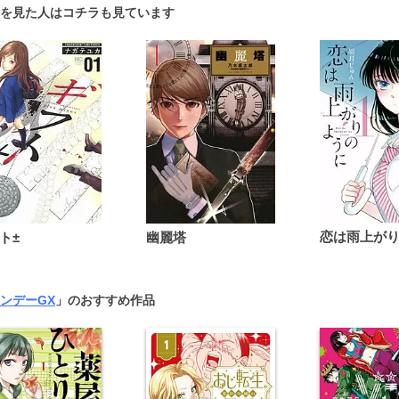
を見た人はコチラも見ています
ト±
幽麗塔
ンデーGX
」のおすすめ作品