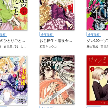
漫画
少年漫画
少年漫画
薬屋のひとりごと～猫猫の後宮謎解き手帳～
おじ転生～悪役令嬢の加齢なる生活～
夏
倉田三ノ路
しのとうこ
相葉キョウコ
麻生羽呂
高田