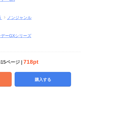
画
ノンジャンル
ンデーGXシリーズ
718pt
815ページ |
購入する