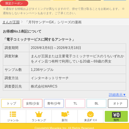
限定クーポン
※通知する情報およびタイミングが異なりますので、併せて受け取ることをお勧めします。 ※
通知をしないキャンペーンもあります。ご了承ください。
まんが王国
「月刊サンデーGX」シリーズの漫画
お得感No.1表記について
「電子コミックサービスに関するアンケート」
調査期間
2026年3月6日～2026年3月18日
調査対象
まんが王国または主要電子コミックサービスのうちいずれか
をメイン且つ有料で利用している20歳～69歳の男女
サンプル数
1,236サンプル
調査方法
インターネットリサーチ
調査委託先
株式会社MARCS
詳細表示▼
トップ
女性/少女
青年/少年
TL
BL
オトナ
無料
ジャンル
ランキング
新刊
来店ﾎﾟｲﾝﾄ
Copyright(c)Beaglee Inc. All Rights Reserved.