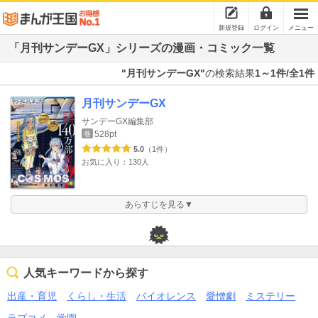
新規登録
ログイン
メニュー
「月刊サンデーGX」シリーズの漫画・コミック一覧
"月刊サンデーGX"
の検索結果
1～1件/全1件
月刊サンデーGX
サンデーGX編集部
528pt
巻
5.0
（1件）
お気に入り：130人
あらすじを見る▼
人気キーワードから探す
出産・育児
くらし・生活
バイオレンス
愛憎劇
ミステリー