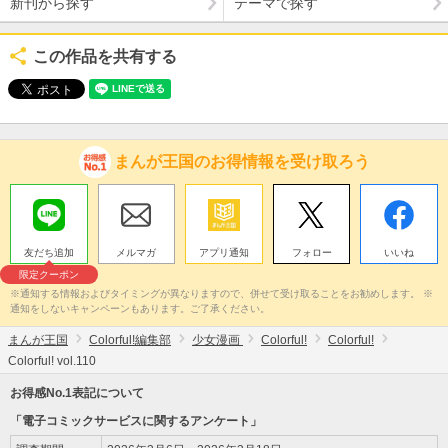
新刊から探す
テーマで探す
この作品を共有する
まんが王国のお得情報を受け取ろう
友だち追加
メルマガ
アプリ通知
フォロー
いいね
限定クーポン
※通知する情報およびタイミングが異なりますので、併せて受け取ることをお勧めします。 ※
通知をしないキャンペーンもあります。ご了承ください。
まんが王国
Colorful!編集部
少女漫画
Colorful!
Colorful!
Colorful! vol.110
お得感No.1表記について
「電子コミックサービスに関するアンケート」