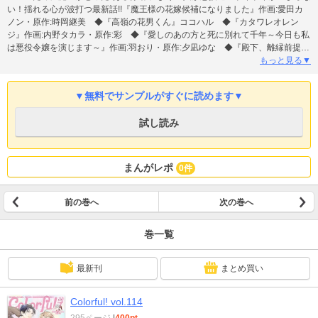
い！揺れる心が波打つ最新話!!『魔王様の花嫁候補になりました』作画:愛田カ
ノン・原作:時岡継美 ◆『高嶺の花男くん』ココハル ◆『カタワレオレン
ジ』作画:内野タカラ・原作:彩 ◆『愛しのあの方と死に別れて千年～今日も私
は悪役令嬢を演じます～』作画:羽おり・原作:夕凪ゆな ◆『殿下、離縁前提の
結婚生活、いかがですか？』作画:汐かなか・原作:扇レンナ ◆『マトモな恋じ
もっと見る▼
ゃ満たされない。』銀色かな ◆『理想でオトナの恋人』夕希実久 ◆『落ち
こぼれ魔女のためのメルヘン』作画:星奈もゆの・原作:中村朱里 ◆『書く女と
▼無料でサンプルがすぐに読めます▼
編む男─恋に落とされては困ります！─』真弓こうた ◆【最終話!!】『妖の嫁
(しょくりょう)になんてなりませんので』南海本体 ◆『兄サーの姫～推しの妹
試し読み
に転生したけど、絶対に結ばれてみせます！～』Leu(ﾚｳ)
まんがレポ
0件
前の巻へ
次の巻へ
巻一覧
最新刊
まとめ買い
Colorful! vol.114
295ページ
|
400pt