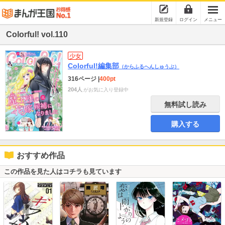
新規登録
ログイン
メニュー
Colorful! vol.110
少女
Colorful!編集部
（からふるへんしゅうぶ）
316ページ
|
400pt
204人
がお気に入り登録中
無料試し読み
購入する
おすすめ作品
この作品を見た人はコチラも見ています