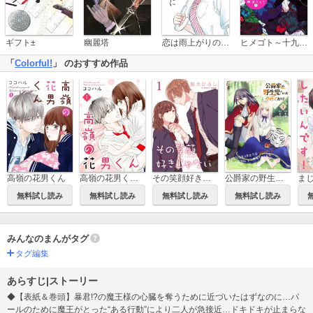
恋は雨上がりのように
ギフト±
幽麗塔
ヒメゴト～十九歳の制服～
「
Colorful!
」 のおすすめ作品
高嶺の花男くん
高嶺の花男くん【合冊版】
その笑顔好きじゃない【合冊版】
公爵家の野生児だけはやめておけ
無料試し読み
無料試し読み
無料試し読み
無料試し読み
みんなのまんがタグ
タグ編集
あらすじ|ストーリー
◆【表紙＆巻頭】暴君!?の魔王様の心臓を奪うために近づいたはずなのに…パ
ールのために魔王がとった“ある行動”により二人が急接近…ドキドキが止まらな