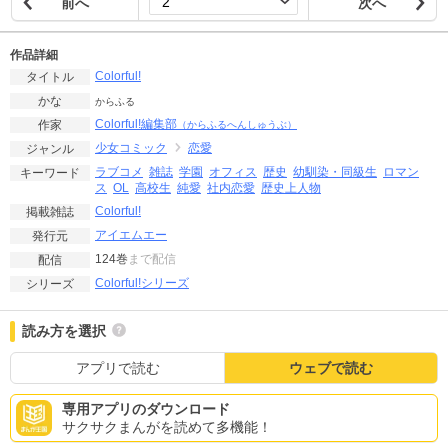
前へ
次へ
作品詳細
Colorful!
タイトル
かな
からふる
Colorful!編集部
作家
（からふるへんしゅうぶ）
少女コミック
恋愛
ジャンル
ラブコメ
雑誌
学園
オフィス
歴史
幼馴染・同級生
ロマン
キーワード
ス
OL
高校生
純愛
社内恋愛
歴史上人物
Colorful!
掲載雑誌
アイエムエー
発行元
124巻
まで配信
配信
Colorful!シリーズ
シリーズ
読み方を選択
アプリで読む
ウェブで読む
専用アプリのダウンロード
サクサクまんがを読めて多機能！