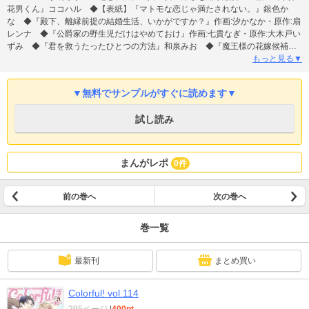
花男くん』ココハル ◆【表紙】『マトモな恋じゃ満たされない。』銀色か
な ◆『殿下、離縁前提の結婚生活、いかがですか？』作画:汐かなか・原作:扇
レンナ ◆『公爵家の野生児だけはやめておけ』作画:七貴なぎ・原作:大木戸い
ずみ ◆『君を救うたったひとつの方法』和泉みお ◆『魔王様の花嫁候補に
なりました』作画:愛田カノン・原作:時岡継美 ◆『書く女と編む男─恋に落と
もっと見る▼
されては困ります！─』真弓こうた ◆『妖の嫁(しょくりょう)になんてなりま
せんので』南海本体 ◆『兄サーの姫～推しの妹に転生したけど、絶対に結ば
▼無料でサンプルがすぐに読めます▼
れてみせます！～』Leu(ﾚｳ)
試し読み
まんがレポ
0件
前の巻へ
次の巻へ
巻一覧
最新刊
まとめ買い
Colorful! vol.114
295ページ
|
400pt