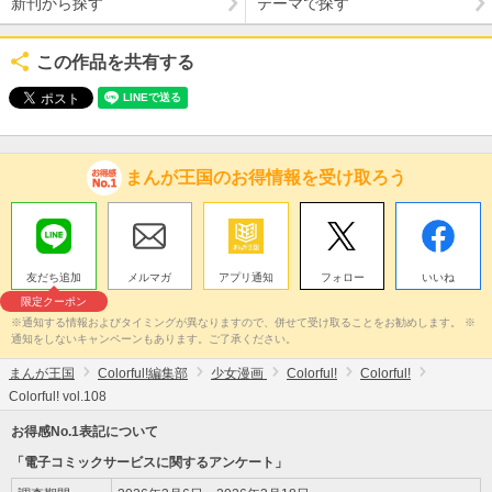
新刊から探す
テーマで探す
この作品を共有する
まんが王国のお得情報を受け取ろう
友だち追加
メルマガ
アプリ通知
フォロー
いいね
限定クーポン
※通知する情報およびタイミングが異なりますので、併せて受け取ることをお勧めします。 ※
通知をしないキャンペーンもあります。ご了承ください。
まんが王国
Colorful!編集部
少女漫画
Colorful!
Colorful!
Colorful! vol.108
お得感No.1表記について
「電子コミックサービスに関するアンケート」