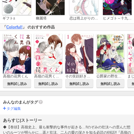
恋は雨上がりのように
ギフト±
幽麗塔
ヒメゴト～十九歳の制服～
「
Colorful!
」 のおすすめ作品
高嶺の花男くん
高嶺の花男くん【合冊版】
その笑顔好きじゃない【合冊版】
公爵家の野生児だけはやめておけ
無料試し読み
無料試し読み
無料試し読み
無料試し読み
みんなのまんがタグ
タグ編集
あらすじ|ストーリー
◆【巻頭】高嶺史上、最も衝撃的な事件が起きる…!!のぞみの壮汰への歪んだ想
いのルーツが明らかに…遥と壮汰、二人の愛の深さを知る必読の69話!!『高嶺の