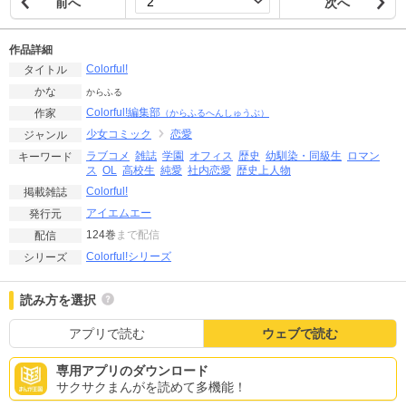
前へ
次へ
作品詳細
Colorful!
タイトル
かな
からふる
Colorful!編集部
作家
（からふるへんしゅうぶ）
少女コミック
恋愛
ジャンル
ラブコメ
雑誌
学園
オフィス
歴史
幼馴染・同級生
ロマン
キーワード
ス
OL
高校生
純愛
社内恋愛
歴史上人物
Colorful!
掲載雑誌
アイエムエー
発行元
124巻
まで配信
配信
Colorful!シリーズ
シリーズ
読み方を選択
アプリで読む
ウェブで読む
専用アプリのダウンロード
サクサクまんがを読めて多機能！