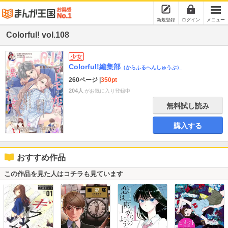
新規登録
ログイン
メニュー
Colorful! vol.108
少女
Colorful!編集部
（からふるへんしゅうぶ）
260ページ
|
350pt
204人
がお気に入り登録中
無料試し読み
購入する
おすすめ作品
この作品を見た人はコチラも見ています