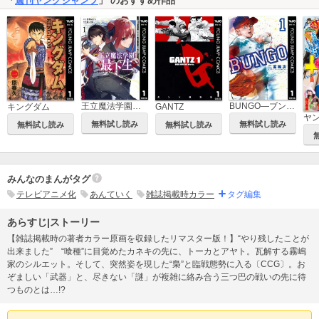
「
週刊ヤングジャンプ
」 のおすすめ作品
王立魔法学園の最下生～貧困街上がりの最強魔法師、貴族だらけの学園で無双する～
BUNGO―ブンゴ―
キングダム
GANTZ
ヤ
無料試し読み
無料試し読み
無料試し読み
無料試し読み
みんなのまんがタグ
テレビアニメ化
あんていく
雑誌掲載時カラー
タグ編集
あらすじ|ストーリー
【雑誌掲載時の著者カラー原画を収録したリマスター版！】“やり残したことが
出来ました” “喰種”に目覚めたカネキの先に、トーカとアヤト。瓦解する霧嶋
家のシルエット。そして、突然姿を現した“梟”と臨戦態勢に入る〔CCG〕。お
ぞましい「武器」と、尽きない「謎」が複雑に絡み合う三つ巴の戦いの先に待
つものとは…!?