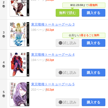
2
8/11 23:59
まで
1冊無料
巻
無料で読む
購入する
東京喰種トーキョーグール 3
196ページ
|
513pt
3
会員なら
1冊まるごと無料
巻
試し読み
購入する
東京喰種トーキョーグール 4
194ページ
|
513pt
4
巻
試し読み
購入する
東京喰種トーキョーグール 5
202ページ
|
513pt
5
巻
試し読み
購入する