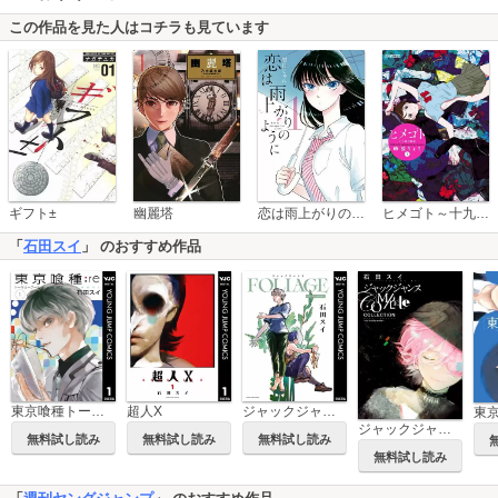
この作品を見た人はコチラも見ています
恋は雨上がりのように
ギフト±
幽麗塔
ヒメゴト～十九歳の制服～
「
石田スイ
」 のおすすめ作品
東京喰種トーキョーグール:re
超人X
ジャックジャンヌ FOLIAGE ～アンバー・オニキス～
ジャックジャンヌ Complete Collection -sui ishida works-
無料試し読み
無料試し読み
無料試し読み
無料試し読み