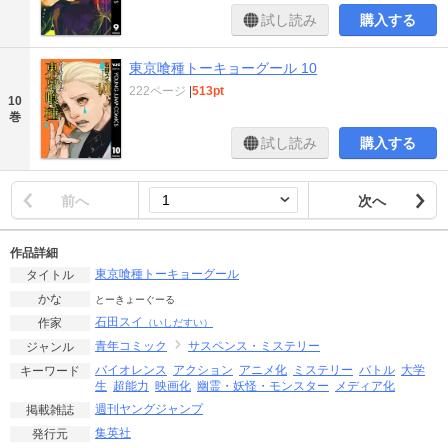
試し読み
購入する
東京喰種トーキョーグール 10
222ページ
|
513pt
10
巻
試し読み
購入する
前へ
次へ
作品詳細
東京喰種トーキョーグール
タイトル
かな
とーきょーぐーる
石田スイ
作家
（いしだすい）
青年コミック
サスペンス・ミステリー
ジャンル
バイオレンス
アクション
アニメ化
ミステリー
バトル
大学
キーワード
生
超能力
映画化
幽霊・妖怪・モンスター
メディア化
週刊ヤングジャンプ
掲載雑誌
集英社
発行元