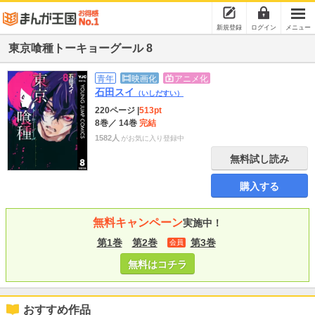
新規登録
ログイン
メニュー
東京喰種トーキョーグール 8
青年
映画化
アニメ化
石田スイ
（いしだすい）
220ページ
|
513pt
8巻
／ 14巻
完結
1582人
がお気に入り登録中
無料試し読み
購入する
無料キャンペーン
実施中！
第1巻
第2巻
第3巻
会員
無料はコチラ
おすすめ作品