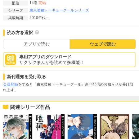
14巻
完結
配信
東京喰種トーキョーグールシリーズ
シリーズ
2010年代～
掲載時期
読み方を選択
アプリで読む
ウェブで読む
専用アプリのダウンロード
サクサクまんがを読めて多機能！
新刊通知を受け取る
会員登録
をすると「東京喰種トーキョーグール」新刊配信のお知らせが受け取
れます。
関連シリーズ作品