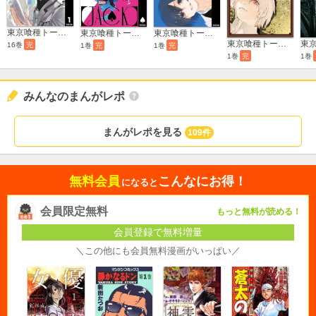
東京喰種トーキョーグール:re
東京喰種トーキョーグール［JACK］
東京喰種トーキョーグール【zakki】
東京喰種トーキョーグール［ZAKKI:re］
16巻
完
1巻
完
1巻
完
1巻
完
1巻
みんなのまんがレポ
まんがレポを見る
109件
無料会員
こんなにお得！
になると
会員限定無料
もっと無料が読める！
会員登録で無料増量
＼この他にも会員無料漫画がいっぱい／