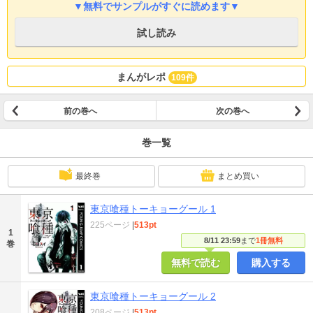
▼無料でサンプルがすぐに読めます▼
試し読み
まんがレポ
109件
前の巻へ
次の巻へ
巻一覧
最終巻
まとめ買い
東京喰種トーキョーグール 1
225ページ
|
513pt
1
8/11 23:59
まで
1冊無料
巻
無料で読む
購入する
東京喰種トーキョーグール 2
208ページ
|
513pt