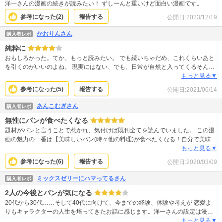
洋一さんの漫画の続きが読みたい！ ずしーんと重いけど面白い漫画です。
参考になった(
2
)
報告する
公開日:
2023/12/19
かおりんさん
購入者レポ
純粋に
おもしろかった。てか、もっと読みたい。 でも続いちゃだめ、これくらいあと
を引くのがいいのよね。 現実にはない、でも、日常が自然と入ってくるそんな
お話でした。
もっと見る▼
参考になった(
5
)
報告する
公開日:
2021/06/14
あんこむぎさん
購入者レポ
無性にパンが食べたくなる
題材がパンと言うことで惹かれ、気付けば既刊全てを読んでいました。 この漫
画の魅力の一番は【美味しいパン(時々他の料理)が食べたくなる！自分で美味し
い料理を作りたくなる！】だと私は思います。ここ最近SNSで美味しいパン屋
もっと見る▼
の情報を掴み、色々なパン屋を訪れる私にとっては、とても魅力的なパンばか
参考になった(
6
)
報告する
公開日:
2020/03/09
りでした。。。食べる事は本当に素敵な事だと実感してしまいます。 恋愛面に
関しては、主人公達の出会い方はいかにも漫画！と言う感じで現実味はあまり
ミックスゼリーにハマってるさん
購入者レポ
無いのですが、その後の二人の進み方や関係性はリアルに近いものを感じま
2人の今後とパンが気になる
す。また、周りの登場人物の恋愛、結婚模様に関しても様々に描かれており、
繰り返し読んでも飽きのこない作品でした。 パンが好き、食べる事が好きな方
20代から30代……そして40代に向けて、今までの経験、体験や考えが 恋愛よ
は勿論、結婚が控えている、結婚をしたばかりで、ある種マイナスの悩みを持
りもキャラクターの人生を培ってきたお話に感じます。洋一さんの設定は漫画
つ方にも是非お薦めしたい作品です。
の世界だけど、パンやご飯を作る工程だったり、食べる環境だったり、人の気
もっと見る▼