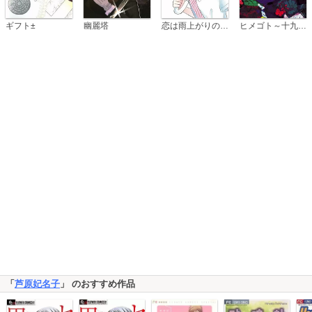
恋は雨上がりのように
ギフト±
幽麗塔
ヒメゴト～十九歳の制服～
「
芦原妃名子
」 のおすすめ作品