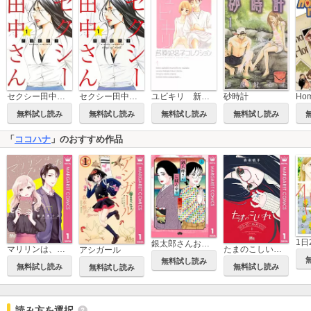
セクシー田中さん
セクシー田中さん【マイクロ】
ユビキリ 新装版
砂時計
無料試し読み
無料試し読み
無料試し読み
無料試し読み
「
ココハナ
」のおすすめ作品
1日
銀太郎さんお頼み申す
マリリンは、いなくなった
たまのこしいれ ―アシガールEDO―
アシガール
無料試し読み
無料試し読み
無料試し読み
無料試し読み
読み方を選択