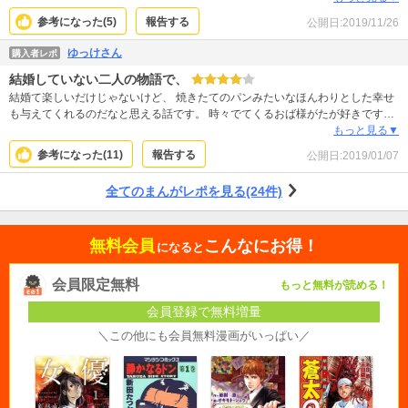
持ちを大事にする事をリンクさせながらしっかりと描かれていて、共感したり
参考になった(
5
)
報告する
公開日:
2019/11/26
『なるほど～』と心に来るものがあります。 展開は早くないと思いますが、最
後まで読みたい作品です。 一緒に食べたいは大事ですね。
ゆっけさん
購入者レポ
結婚していない二人の物語で、
結婚て楽しいだけじゃないけど、 焼きたてのパンみたいなほんわりとした幸せ
も与えてくれるのだなと思える話です。 時々でてくるおば様がたが好きです。
もっと軽い少女まんがかと思ったけど、とても読みごたえがあります。 優しさ
もっと見る▼
の積み重ねで心に訴えてくるクロワッサンのようなストーリーです
参考になった(
11
)
報告する
公開日:
2019/01/07
全てのまんがレポを見る(24件)
無料会員
こんなにお得！
になると
会員限定無料
もっと無料が読める！
会員登録で無料増量
＼この他にも会員無料漫画がいっぱい／