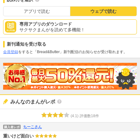
アプリで読む
ウェブで読む
専用アプリのダウンロード
サクサクまんがを読めて多機能！
新刊通知を受け取る
会員登録
をすると「Bread&Butter」新刊配信のお知らせが受け取れます。
みんなのまんがレポ
(
4.1
)
評価数
18
件
ちーこさん
購入者レポ
重いけど面白い