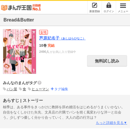
新規登録
ログイン
メニュー
Bread&Butter
女性
芦原妃名子
（あしはらひなこ）
10巻
完結
2490人
がお気に入り登録中
無料試し読み
みんなのまんがタグ
パン屋
食
ヒューマン
タグ編集
あらすじ | ストーリー
柚季は、ある事件をきっかけに教師を辞め婚活をはじめるがうまくいかない。
自信をなくしかけた矢先、文具店の片隅でパンを焼く風変わりな洋一と出会
う。少しずつ優しく分かり合っていく、大人の恋の行方は？
もっと詳細を見る▼