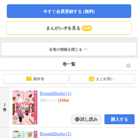
今すぐ会員登録する (無料)
まんがレポを見る
24件
全巻の情報を
閉じる
巻一覧
最終巻
まとめ買い
Bread&Butter(1)
195ページ
|
398pt
1
巻
試し読み
購入する
Bread&Butter(2)