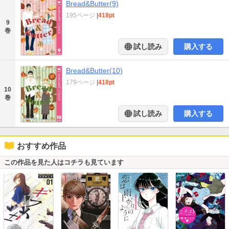
Bread&Butter(9)
195ページ
|
418pt
9
巻
試し読み
購入する
Bread&Butter(10)
179ページ
|
418pt
10
巻
試し読み
購入する
おすすめ作品
この作品を見た人はコチラも見ています