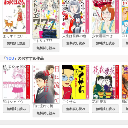
人生は薔薇の色
少女漫画のせいだからっ
まっすぐにいこう。
アトリエ777
無料試し読み
無料試し読み
無料試し読み
無料試し読み
「
YOU
」のおすすめ作品
私はシャドウ
ごくせん
花衣 夢衣
風
日に流れて橋に行く
無料試し読み
無料試し読み
無料試し読み
無料試し読み