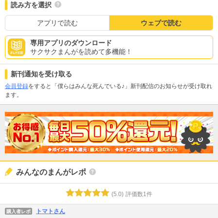
読み方を選択
アプリで読む
ウェブで読む
専用アプリのダウンロード
サクサクまんがを読めて多機能！
新刊通知を受け取る
会員登録
をすると「僕らはみんな死んでいる♪」新刊配信のお知らせが受け取れ
ます。
みんなのまんがレポ
(
5.0
)
評価数
1
件
トマトさん
購入者レポ