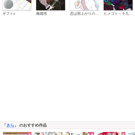
恋は雨上がりのように
ギフト±
幽麗塔
ヒメゴト～十九歳の制服～
「
きら
」 のおすすめ作品