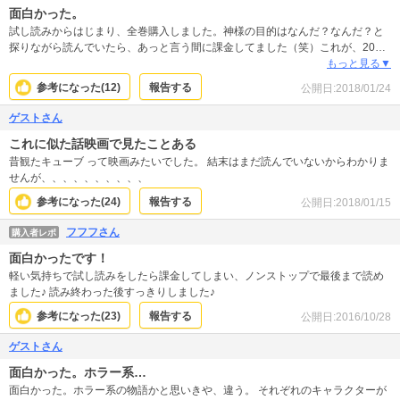
面白かった。
試し読みからはじまり、全巻購入しました。神様の目的はなんだ？なんだ？と
探りながら読んでいたら、あっと言う間に課金してました（笑）これが、2013
年に発売されていたなんて、もっともっといろんな人に読まれてもいいかなな
もっと見る▼
んて思いました。とても楽しめたしラストもスッキリ！オススメです！あと、
参考になった(
12
)
報告する
公開日:
2018/01/24
他の方もレビューされてるように、表紙の絵とタイトルで、つまらなそうて思
われてるかも？なので、損してるかな？て個人の意見です。
ゲストさん
これに似た話映画で見たことある
昔観たキューブ って映画みたいでした。 結末はまだ読んでいないからわかりま
せんが、、、、、、、、、、
参考になった(
24
)
報告する
公開日:
2018/01/15
フフフさん
購入者レポ
面白かったです！
軽い気持ちで試し読みをしたら課金してしまい、ノンストップで最後まで読め
ました♪ 読み終わった後すっきりしました♪
参考になった(
23
)
報告する
公開日:
2016/10/28
ゲストさん
面白かった。ホラー系…
面白かった。ホラー系の物語かと思いきや、違う。 それぞれのキャラクターが