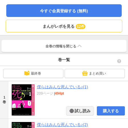
今すぐ会員登録する (無料)
まんがレポを見る
12件
全巻の情報を
閉じる
巻一覧
最終巻
まとめ買い
僕らはみんな死んでいる♪(1)
209ページ
|
494pt
1
巻
試し読み
購入する
僕らはみんな死んでいる♪(2)