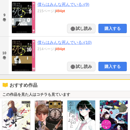
僕らはみんな死んでいる♪(9)
215ページ
|
494pt
9
巻
試し読み
購入する
僕らはみんな死んでいる♪(10)
214ページ
|
494pt
10
巻
試し読み
購入する
おすすめ作品
この作品を見た人はコチラも見ています