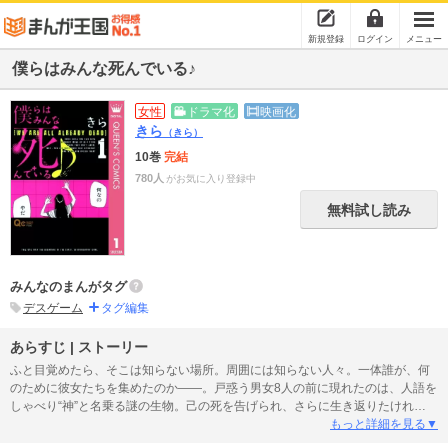
新規登録
ログイン
メニュー
僕らはみんな死んでいる♪
女性
ドラマ化
映画化
きら
（きら）
10巻
完結
780人
がお気に入り登録中
無料試し読み
みんなのまんがタグ
デスゲーム
タグ編集
あらすじ | ストーリー
ふと目覚めたら、そこは知らない場所。周囲には知らない人々。一体誰が、何
のために彼女たちを集めたのか――。戸惑う男女8人の前に現れたのは、人語を
しゃべり“神”と名乗る謎の生物。己の死を告げられ、さらに生き返りたけれ
ば“ラブゲーム”に勝て、と告げられて――!?
もっと詳細を見る▼