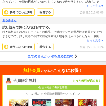
立っていて、物語の構成がしっかりしているので分かりやすい。 結末も、必要
十分な程度で描かれていて良かった。
もっと見る▼
参考になった(
18
)
報告する
公開日:
2016/06/06
あるみさん
試し読みで気に入ればおすすめ。
時々無料試し読みをしているこの作品。序盤のテンポや世界観は終盤までその
ままなので、試し読みの段階で設定や登場人物を受け入れられたなら、最後ま
で楽しめると思います。ハマるひとなら、最後までページをめくる手が止まら
もっと見る▼
なくなるはず。登場人物達がクセのある(レディース誌寄りで)キャラ達なので、
参考になった(
10
)
報告する
公開日:
2016/10/24
好き嫌い別れるかもしれませんが、密室ミステリとしてはとてもよくできてる
作品だと思います。 この作家さんは他の作品もそうですがキャラクターに愛の
全てのまんがレポを見る(12件)
ある終着点を作ってくれるので安心して読めますしね。
無料会員
こんなにお得！
になると
会員限定無料
もっと無料が読める！
会員登録で無料増量
＼この他にも会員無料漫画がいっぱい／