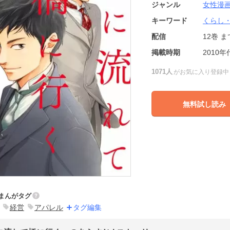
ジャンル
女性漫
キーワード
くらし
配信
12巻
ま
掲載時期
2010年
1071人
がお気に入り登録中
無料試し読み
まんがタグ
経営
アパレル
タグ編集