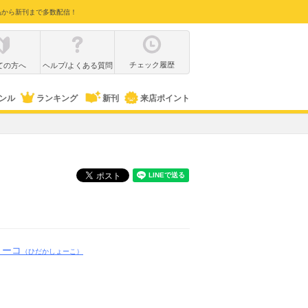
品から新刊まで多数配信！
チェック履歴
ての方へ
ヘルプ/よくある質問
ンル
ランキング
新刊
来店ポイント
ョーコ
（ひだかしょーこ）