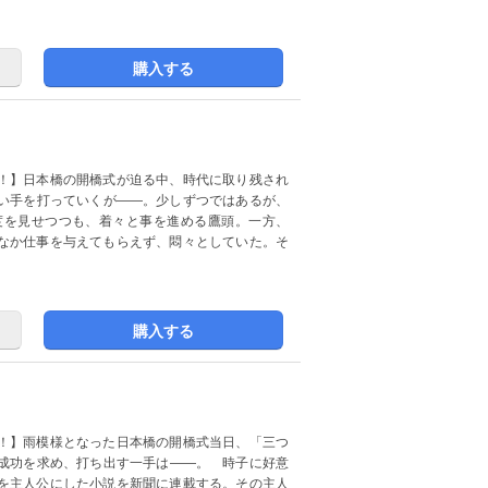
購入する
！】日本橋の開橋式が迫る中、時代に取り残され
い手を打っていくが――。少しずつではあるが、
度を見せつつも、着々と事を進める鷹頭。一方、
なか仕事を与えてもらえず、悶々としていた。そ
購入する
！】雨模様となった日本橋の開橋式当日、「三つ
成功を求め、打ち出す一手は――。 時子に好意
を主人公にした小説を新聞に連載する。その主人