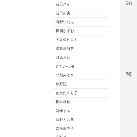
5巻
石田スイ
石田拓実
海野つなみ
楳図かずお
大久保ヒロミ
御茶漬海苔
河原和音
きたがわ翔
6巻
北川みゆき
草野誼
さかたのり子
椎名軽穂
新條まゆ
清野とおる
曽根富美子