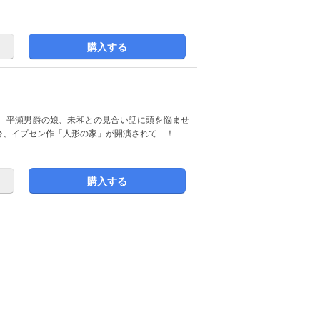
購入する
 平瀬男爵の娘、未和との見合い話に頭を悩ませ
台、イプセン作「人形の家」が開演されて…！
購入する