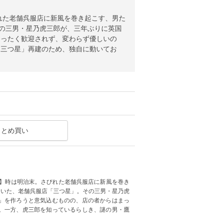
れた老舗呉服店に新風を巻き起こす、男た
その三男・星乃虎三郎が、三年ぶりに英国
まったく歓迎されず、変わらず優しいの
「三つ星」再建のため、独自に動いてお
まとめ買い
!】時は明治末。さびれた老舗呉服店に新風を巻き
ていた、老舗呉服店「三つ星」。その三男・星乃虎
」を作ろうと意気込むものの、店の者からはまっ
。一方、虎三郎を知っているらしき、謎の男・鷹