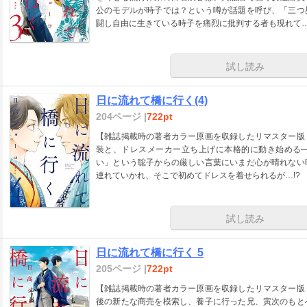
公のモデルが時子では？という噂が話題を呼び、「三つ
闘し自由に生きている時子を痛烈に批判する者も現れて
試し読み
日に流れて橋に行く(4)
204ページ |
722pt
【雑誌掲載時の著者カラー原画を収録したリマスター版
装と、ドレスメーカー立ち上げに本格的に動き始める
い」という聡子からの厳しい言葉にいまだ心が晴れない
連れていかれ、そこで初めてドレスを着せられるが…!?
試し読み
日に流れて橋に行く 5
205ページ |
722pt
【雑誌掲載時の著者カラー原画を収録したリマスター版
後の新たな商売を模索し、養子に行った兄、寅次のもと