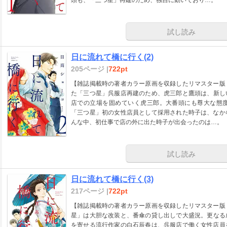
頭も、「三つ星」再建のため、独自に動いており…。
試し読み
日に流れて橋に行く(2)
205ページ |
722pt
【雑誌掲載時の著者カラー原画を収録したリマスター版
た「三つ星」呉服店再建のため、虎三郎と鷹頭は、新し
店での立場を固めていく虎三郎。大番頭にも尊大な態
「三つ星」初の女性店員として採用された時子は、なか
んな中、初仕事で店の外に出た時子が出会ったのは…。
試し読み
日に流れて橋に行く(3)
217ページ |
722pt
【雑誌掲載時の著者カラー原画を収録したリマスター版
星」は大胆な改装と、番傘の貸し出しで大盛況。更なる
を寄せる流行作家の白石辰春は、呉服店で働く女性店員