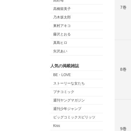
高野苺
7巻
高橋留美子
乃木坂太郎
東村アキコ
藤沢とおる
真島ヒロ
矢沢あい
人気の掲載雑誌
8巻
BE・LOVE
ストーリーな女たち
プチコミック
週刊ヤングマガジン
週刊少年ジャンプ
ビッグコミックスピリッツ
Kiss
9巻