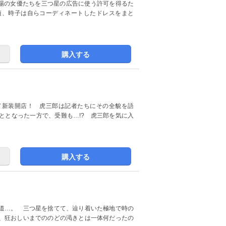
劇場の女優たちを三つ星の広告に使う許可を得るた
頃、時子は自らコーディネートしたドレスをまと
購入する
て新装開店！ 虎三郎は記者たちにその全貌を語
ととなった一方で、受難も…!? 虎三郎を気に入
購入する
道…。 三つ星を捨てて、辿り着いた極地で時の
、狂おしいまでののどの渇きとは一体何だったの