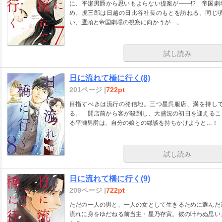
に、平瀬男爵から思いもよらない提案が――!? 帝国
め、虎三郎は日越の日比谷社長のもとを訪ねる。同じ
い、鷹頭と帝国劇場の視察に向かうが…。
試し読み
日に流れて橋に行く(8)
201ページ |
722pt
目指すべきは流行の発信地。三つ星呉服店、満を持し
る。 開店前から客が殺到し、大盛況の初日を迎えるこ
る平瀬男爵は、自分の娘との縁談を持ちかけようと…！
試し読み
日に流れて橋に行く(9)
209ページ |
722pt
ただの一人の男と、一人の女として生きるために選んだ
流れに身をゆだねる前当主・星乃存寅。彼の叶わぬ思い