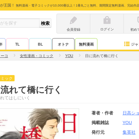
が王国！
無料漫画・電子コミックが10,000冊以上！1冊丸ごと無料、期間限定無料漫画、完結作
ログイン
会員登録
初め
ジャ
年
TL
BL
オトナ
無料漫画
ョーコ
女性漫画・コミック
YOU
日に流れて橋に行く
コミック
に流れて橋に行く
れてはしにいく
著者・作者
日高シ
掲載雑誌
YOU
発行元
集英社