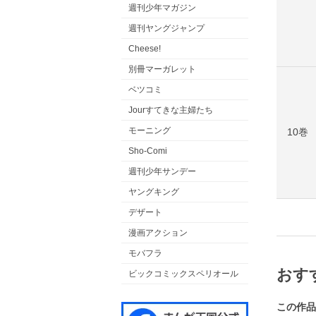
週刊少年マガジン
週刊ヤングジャンプ
Cheese!
別冊マーガレット
ベツコミ
Jourすてきな主婦たち
モーニング
10巻
Sho-Comi
週刊少年サンデー
ヤングキング
デザート
漫画アクション
モバフラ
おす
ビックコミックスペリオール
この作品