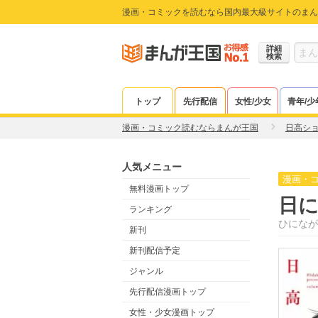
漫画・コミックを読むなら国内最大級サイトのまん
詳細
検索
トップ
先行配信
女性/少女
青年/少
漫画・コミック読むならまんが王国
日高シ
人気メニュー
漫画・
無料漫画トップ
日
ランキング
ひになが
新刊
新刊配信予定
ジャンル
先行配信漫画トップ
女性・少女漫画トップ