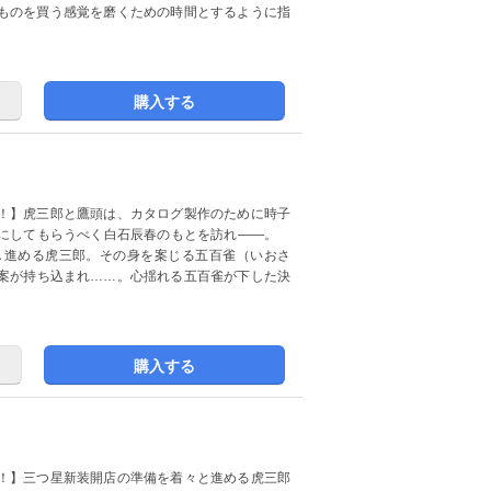
ものを買う感覚を磨くための時間とするように指
購入する
！】虎三郎と鷹頭は、カタログ製作のために時子
材にしてもらうべく白石辰春のもとを訪れ――。
し進める虎三郎。その身を案じる五百雀（いおさ
案が持ち込まれ……。心揺れる五百雀が下した決
購入する
！】三つ星新装開店の準備を着々と進める虎三郎