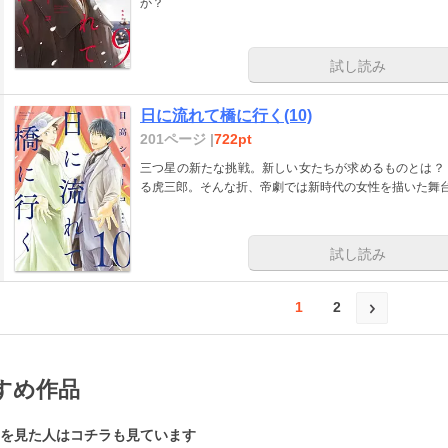
か？
試し読み
日に流れて橋に行く(10)
201ページ |
722pt
三つ星の新たな挑戦。新しい女たちが求めるものとは？
る虎三郎。そんな折、帝劇では新時代の女性を描いた舞
試し読み
1
2
すめ作品
を見た人はコチラも見ています