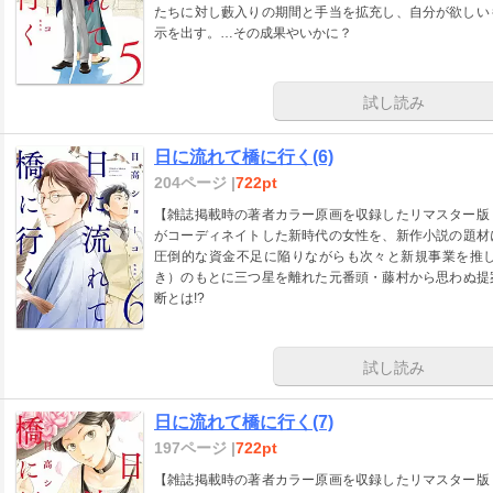
たちに対し藪入りの期間と手当を拡充し、自分が欲しい
示を出す。…その成果やいかに？
試し読み
日に流れて橋に行く(6)
204ページ |
722pt
【雑誌掲載時の著者カラー原画を収録したリマスター版
がコーディネイトした新時代の女性を、新作小説の題
圧倒的な資金不足に陥りながらも次々と新規事業を推
き）のもとに三つ星を離れた元番頭・藤村から思わぬ提
断とは!?
試し読み
日に流れて橋に行く(7)
197ページ |
722pt
【雑誌掲載時の著者カラー原画を収録したリマスター版