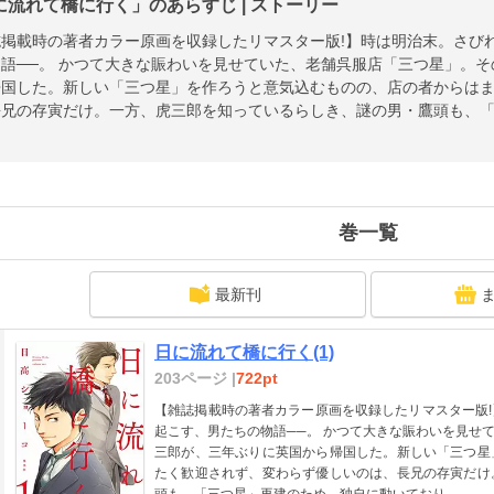
に流れて橋に行く」のあらすじ | ストーリー
誌掲載時の著者カラー原画を収録したリマスター版!】時は明治末。さび
語──。 かつて大きな賑わいを見せていた、老舗呉服店「三つ星」。
帰国した。新しい「三つ星」を作ろうと意気込むものの、店の者からは
長兄の存寅だけ。一方、虎三郎を知っているらしき、謎の男・鷹頭も、
。
巻一覧
最新刊
日に流れて橋に行く(1)
203ページ |
722pt
【雑誌掲載時の著者カラー原画を収録したリマスター版
起こす、男たちの物語──。 かつて大きな賑わいを見せ
三郎が、三年ぶりに英国から帰国した。新しい「三つ星
たく歓迎されず、変わらず優しいのは、長兄の存寅だけ