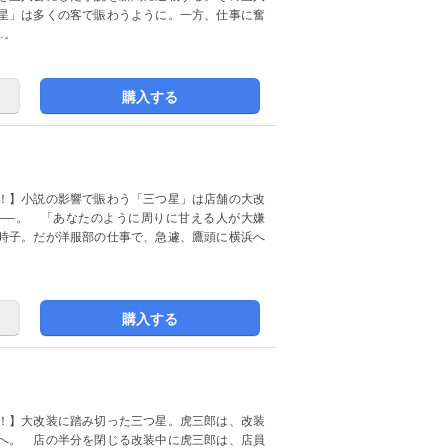
星」は多くの客で賑わうように。一方、仕事に奮
…。
購入する
！】小説の影響で賑わう「三つ星」は店舗の大改
――。 「あなたのように周りに甘える人が大嫌
時子。だが洋服部の仕事で、急遽、鷹頭に横浜へ
購入する
！】大改装に踏み切った三つ星。虎三郎は、改装
へ。 店の半分を閉じる改装中に虎三郎は、店員