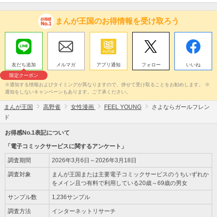
まんが王国のお得情報を受け取ろう
友だち追加
メルマガ
アプリ通知
フォロー
いいね
限定クーポン
※通知する情報およびタイミングが異なりますので、併せて受け取ることをお勧めします。 ※
通知をしないキャンペーンもあります。ご了承ください。
まんが王国
高野雀
女性漫画
FEEL YOUNG
さよならガールフレン
ド
お得感No.1表記について
「電子コミックサービスに関するアンケート」
調査期間
2026年3月6日～2026年3月18日
調査対象
まんが王国または主要電子コミックサービスのうちいずれか
をメイン且つ有料で利用している20歳～69歳の男女
サンプル数
1,236サンプル
調査方法
インターネットリサーチ