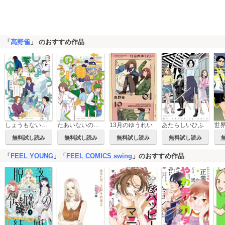
「
高野雀
」 のおすすめ作品
しょうもないのうりょく
13月のゆうれい
あたらしいひふ
世
たあいないのうりょく
無料試し読み
無料試し読み
無料試し読み
無料試し読み
「
FEEL YOUNG
」「
FEEL COMICS swing
」のおすすめ作品