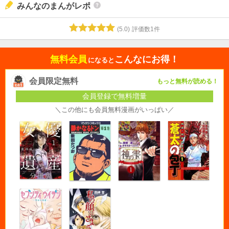
みんなのまんがレポ
(
5.0
)
評価数
1
件
無料会員
こんなにお得！
になると
会員限定無料
もっと無料が読める！
会員登録で無料増量
＼この他にも会員無料漫画がいっぱい／