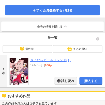
年の夏── ちほは、自分の彼氏と「ヤった」らしい。“ビッチ先輩”との出会
い…？ 単行本化が熱望されていた表題作に加え、アラサー女の迷い道、こじ
らせ女子の憂鬱、思春期少年少女の甘酸っぱい夏など、個性ゆたかな短編5作品
今すぐ会員登録する (無料)
も収録！ ●同時収録―面影サンセット・わたしのニュータウン・ギャラクシー
邂逅・まぼろしチアノーゼ・エイリアン／サマー
全巻の情報を
閉じる
巻一覧
最終巻
まとめ買い
さよならガールフレンド(1)
194ページ
|
600pt
1
巻
試し読み
購入する
おすすめ作品
この作品を見た人はコチラも見ています