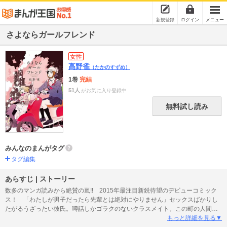
新規登録
ログイン
メニュー
さよならガールフレンド
女性
高野雀
（たかのすずめ）
1巻
完結
51人
がお気に入り登録中
無料試し読み
みんなのまんがタグ
タグ編集
あらすじ | ストーリー
数多のマンガ読みから絶賛の嵐!! 2015年最注目新鋭待望のデビューコミック
ス！ 「わたしが男子だったら先輩とは絶対にやりません」セックスばかりし
たがるうざったい彼氏。噂話しかゴラクのないクラスメイト。この町の人間が
嫌いな母。ここは、どんづまりの小さな町。色んなことに嫌気がさしてた高校3
もっと詳細を見る▼