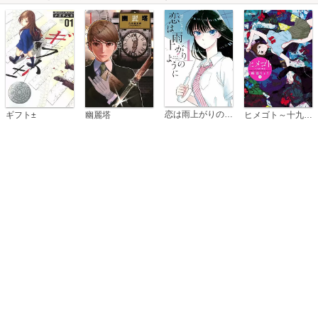
恋は雨上がりのように
ギフト±
幽麗塔
ヒメゴト～十九歳の制服～