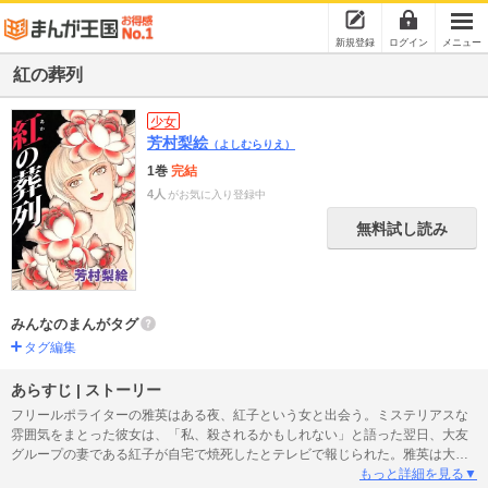
新規登録
ログイン
メニュー
紅の葬列
少女
芳村梨絵
（よしむらりえ）
1巻
完結
4人
がお気に入り登録中
無料試し読み
みんなのまんがタグ
タグ編集
あらすじ | ストーリー
フリールポライターの雅英はある夜、紅子という女と出会う。ミステリアスな
雰囲気をまとった彼女は、「私、殺されるかもしれない」と語った翌日、大友
グループの妻である紅子が自宅で焼死したとテレビで報じられた。雅英は大友
一族に不審を抱き、運転手としてもぐりこむ……。そこで見た真実は――。表
もっと詳細を見る▼