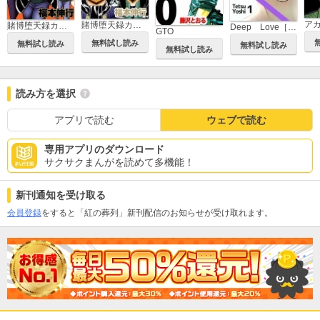
ア
賭博堕天録カイジ ワン・ポーカー編
賭博堕天録カイジ 24億脱出編
Deep Love［REAL]
GTO
無料試し読み
無料試し読み
無料試し読み
無料試し読み
読み方を選択
アプリで読む
ウェブで読む
専用アプリのダウンロード
サクサクまんがを読めて多機能！
新刊通知を受け取る
会員登録
をすると「紅の葬列」新刊配信のお知らせが受け取れます。