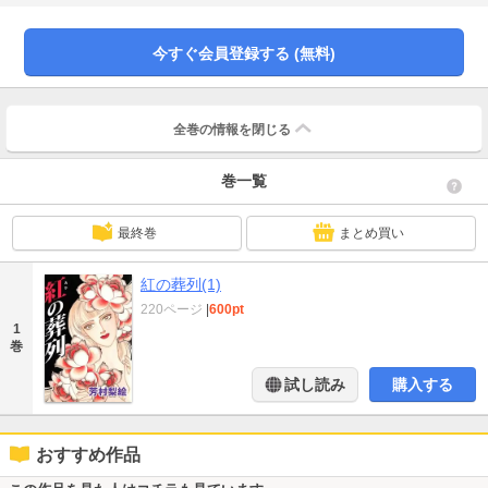
題作「紅の葬列」他、「断崖」など3編収録。凍てつく愛のサスペンス・ミステ
リー。
今すぐ会員登録する (無料)
全巻の情報を
閉じる
巻一覧
最終巻
まとめ買い
紅の葬列(1)
220ページ
|
600pt
1
巻
試し読み
購入する
おすすめ作品