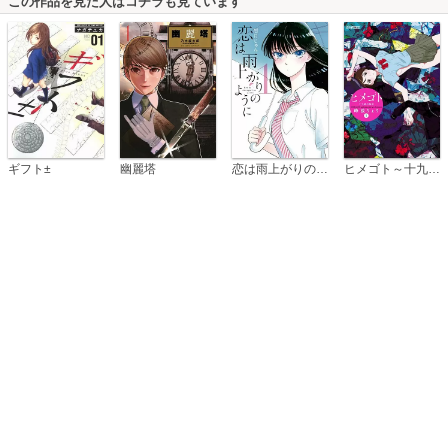
この作品を見た人はコチラも見ています
恋は雨上がりのように
ギフト±
幽麗塔
ヒメゴト～十九歳の制服～