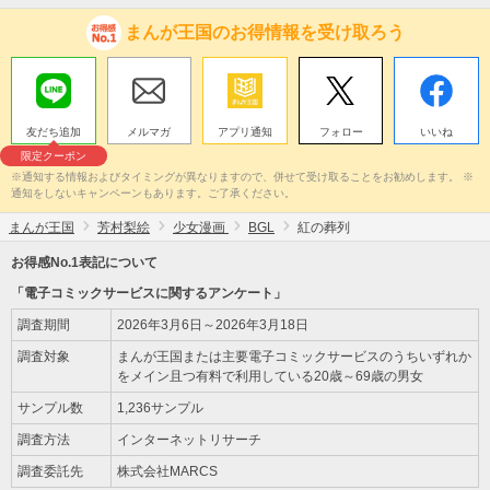
まんが王国のお得情報を受け取ろう
友だち追加
メルマガ
アプリ通知
フォロー
いいね
限定クーポン
※通知する情報およびタイミングが異なりますので、併せて受け取ることをお勧めします。 ※
通知をしないキャンペーンもあります。ご了承ください。
まんが王国
芳村梨絵
少女漫画
BGL
紅の葬列
お得感No.1表記について
「電子コミックサービスに関するアンケート」
調査期間
2026年3月6日～2026年3月18日
調査対象
まんが王国または主要電子コミックサービスのうちいずれか
をメイン且つ有料で利用している20歳～69歳の男女
サンプル数
1,236サンプル
調査方法
インターネットリサーチ
調査委託先
株式会社MARCS