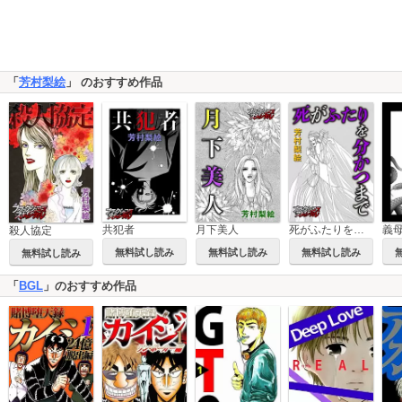
「
芳村梨絵
」 のおすすめ作品
共犯者
月下美人
死がふたりを分かつまで
義
殺人協定
無料試し読み
無料試し読み
無料試し読み
無料試し読み
「
BGL
」のおすすめ作品