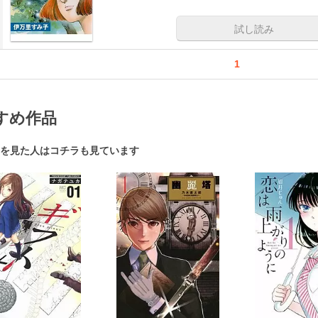
試し読み
1
すめ作品
を見た人はコチラも見ています