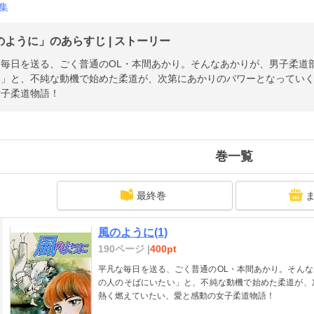
集
のように」のあらすじ | ストーリー
な毎日を送る、ごく普通のOL・本間あかり。そんなあかりが、男子柔道
い」と、不純な動機で始めた柔道が、次第にあかりのパワーとなってい
女子柔道物語！
巻一覧
最終巻
風のように(1)
190ページ |
400pt
平凡な毎日を送る、ごく普通のOL・本間あかり。そん
の人のそばにいたい」と、不純な動機で始めた柔道が、
熱く燃えていたい、愛と感動の女子柔道物語！