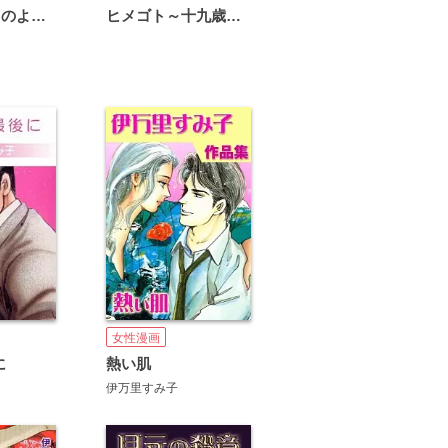
恋は雨上がりのように
ヒメゴト～十九歳の制服～
女性漫画
に
熱い肌
伊万里すみ子