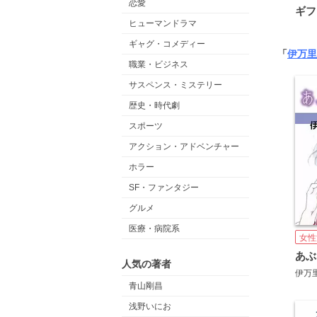
恋愛
ギフ
ヒューマンドラマ
ギャグ・コメディー
「
伊万里
職業・ビジネス
サスペンス・ミステリー
歴史・時代劇
スポーツ
アクション・アドベンチャー
ホラー
SF・ファンタジー
グルメ
医療・病院系
女性
あぶ
人気の著者
伊万
青山剛昌
浅野いにお