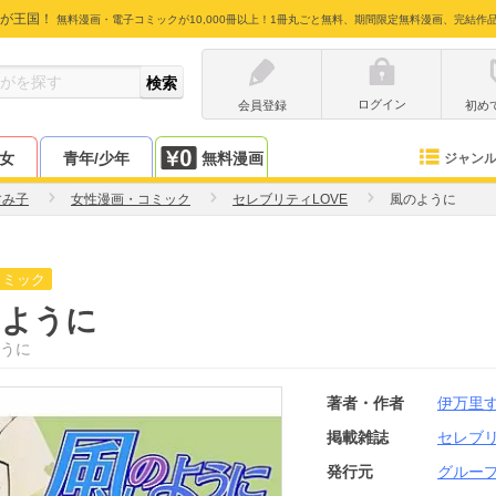
が王国！
無料漫画・電子コミックが10,000冊以上！1冊丸ごと無料、期間限定無料漫画、完結作
ログイン
会員登録
初め
少女
青年/少年
無料漫画
ジャン
すみ子
女性漫画・コミック
セレブリティLOVE
風のように
コミック
のように
うに
著者・作者
伊万里
掲載雑誌
セレブリ
発行元
グルー