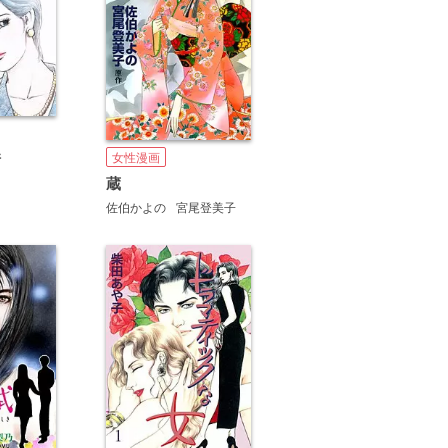
女性漫画
情
蔵
佐伯かよの
宮尾登美子