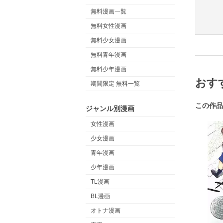
無料漫画一覧
無料女性漫画
無料少女漫画
無料青年漫画
無料少年漫画
おす
期間限定 無料一覧
この作品
ジャンル別漫画
女性漫画
少女漫画
青年漫画
少年漫画
TL漫画
BL漫画
オトナ漫画