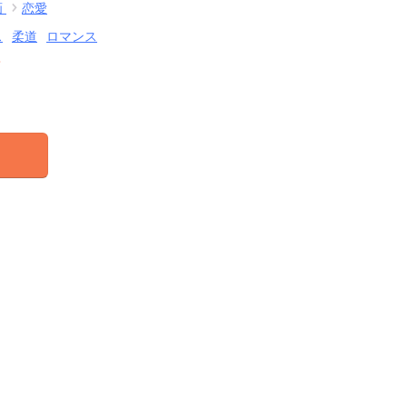
画
恋愛
ス
柔道
ロマンス
結