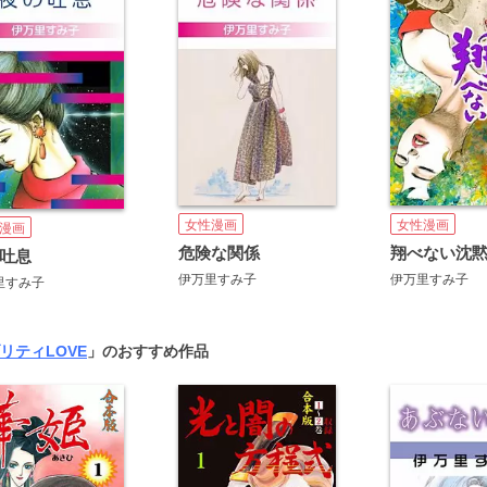
女性漫画
女性漫画
漫画
危険な関係
吐息
伊万里すみ子
伊万里すみ子
里すみ子
リティLOVE
」のおすすめ作品