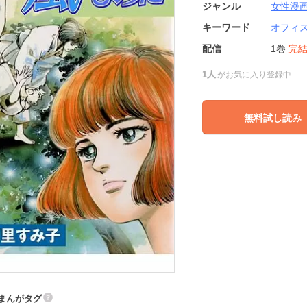
ジャンル
女性漫
キーワード
オフィ
配信
1巻
完
1人
がお気に入り登録中
無料試し読み
まんがタグ