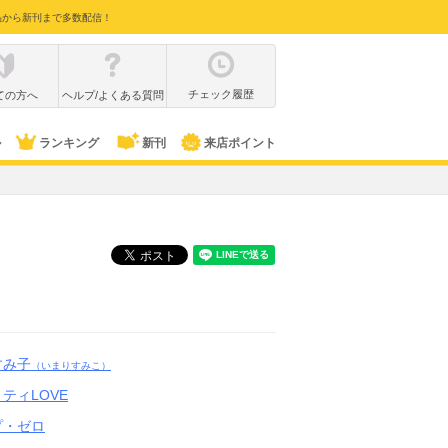
品から新刊まで多数配信！
チェック履歴
ての方へ
ヘルプ/よくある質問
ル
ランキング
新刊
来店ポイント
すみ子
（いまりすみこ）
ティLOVE
プ・ゼロ