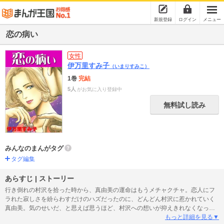
新規登録
ログイン
メニュー
恋の病い
女性
伊万里すみ子
（いまりすみこ）
1巻
完結
5人
がお気に入り登録中
無料試し読み
みんなのまんがタグ
タグ編集
あらすじ | ストーリー
行き倒れの村沢を拾った時から、真由美の運命はもうメチャクチャ。恋人にフ
ラれた寂しさを紛らわすだけのハズだったのに、どんどん村沢に惹かれていく
真由美。気のせいだ、と思えば思うほど、村沢への想いが抑えきれなくなって
――？あなたのハートを包みこむ愛の洪水・全４編！
もっと詳細を見る▼