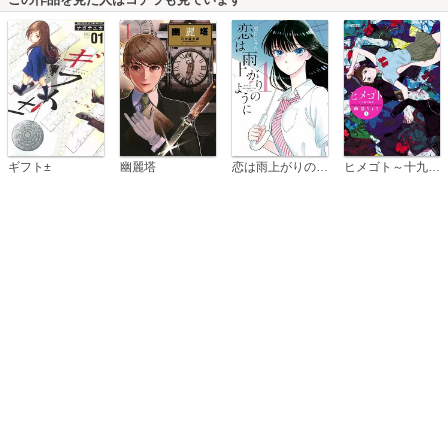
恋は雨上がりのように
ギフト±
幽麗塔
ヒメゴト～十九歳の制服～