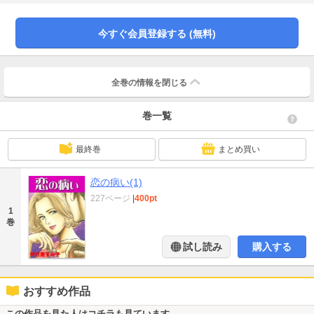
今すぐ会員登録する (無料)
全巻の情報を
閉じる
巻一覧
最終巻
まとめ買い
恋の病い(1)
227ページ
|
400pt
1
巻
試し読み
購入する
おすすめ作品
この作品を見た人はコチラも見ています