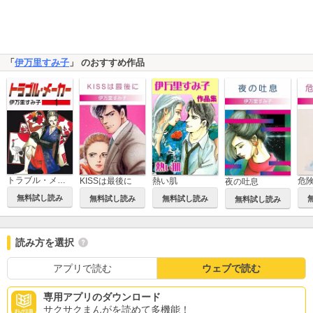
「
伊万里すみ子
」 のおすすめ作品
トラブル・メーカー
KISSは最後に
熱い肌
危
夜の吐息
無料試し読み
無料試し読み
無料試し読み
無料試し読み
読み方を選択
アプリで読む
ウェブで読む
専用アプリのダウンロード
サクサクまんがを読めて多機能！