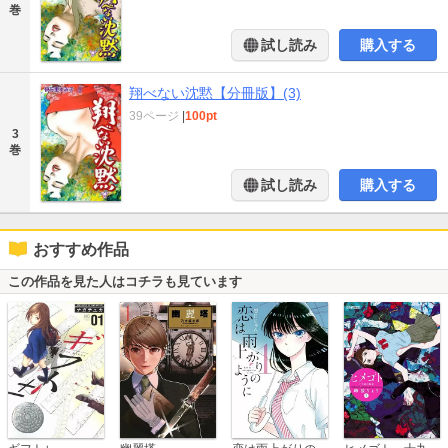
巻
試し読み
購入する
翔べない沈黙【分冊版】(3)
39ページ
|
100pt
3
巻
試し読み
購入する
おすすめ作品
この作品を見た人はコチラも見ています