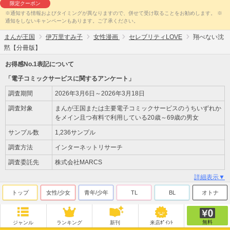
限定クーポン
※通知する情報およびタイミングが異なりますので、併せて受け取ることをお勧めします。 ※
通知をしないキャンペーンもあります。ご了承ください。
まんが王国
伊万里すみ子
女性漫画
セレブリティLOVE
翔べない沈
黙【分冊版】
お得感No.1表記について
「電子コミックサービスに関するアンケート」
調査期間
2026年3月6日～2026年3月18日
調査対象
まんが王国または主要電子コミックサービスのうちいずれか
をメイン且つ有料で利用している20歳～69歳の男女
サンプル数
1,236サンプル
調査方法
インターネットリサーチ
調査委託先
株式会社MARCS
詳細表示▼
トップ
女性/少女
青年/少年
TL
BL
オトナ
無料
ジャンル
ランキング
新刊
来店ﾎﾟｲﾝﾄ