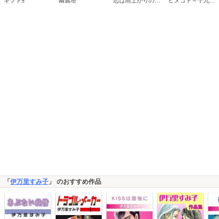
恋は雨上がりのように
ギフト±
幽麗塔
ヒメゴト～十九歳の制服～
「
伊万里すみ子
」 のおすすめ作品