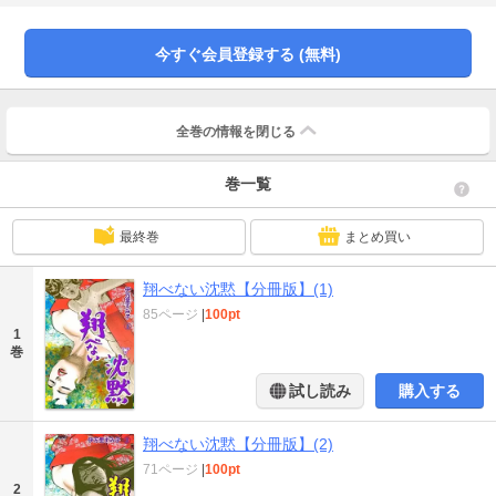
買いして365日が過ぎていく街。昭和初期の赤線街・玉の井を舞台に、春を買
う者とひさぐ者、銭と恋、貧者と富者、その人生の悲哀と盛衰を、確かに息づ
く筆致で見事に紡ぎ上げた一大タペストリー。著者ならではの男女の様を描い
今すぐ会員登録する (無料)
たヒューマン・ドラマ作品集！
全巻の情報を
閉じる
巻一覧
最終巻
まとめ買い
翔べない沈黙【分冊版】(1)
85ページ
|
100pt
1
巻
試し読み
購入する
翔べない沈黙【分冊版】(2)
71ページ
|
100pt
2