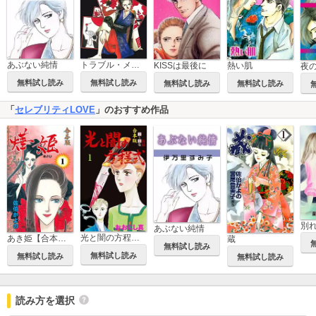
あぶない純情
トラブル・メーカー
KISSは最後に
熱い肌
夜
無料試し読み
無料試し読み
無料試し読み
無料試し読み
「
セレブリティLOVE
」のおすすめ作品
あぶない純情
光と闇の方程式【合本版】
あき姫【合本版】
蔵
無料試し読み
無料試し読み
無料試し読み
無料試し読み
読み方を選択