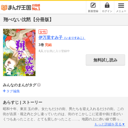
新規登録
ログイン
メニュー
翔べない沈黙【分冊版】
女性
伊万里すみ子
（いまりすみこ）
3巻
完結
4人
がお気に入り登録中
無料試し読み
みんなのまんがタグ
タグ編集
あらすじ | ストーリー
昭和十年、東京 玉の井。女たちだけの街、男たちを迎え入れるだけの街。この
街が吉原・堀之内と少し違っていたのは、街のそこかしこに近道や抜け道がい
くつもあったことと、とても貧しかったこと……。地図の上に赤い線で囲って
ある街、人はこの街を赤線玉の井と呼ぶ。性と性を男と女が売り買いして売り
もっと詳細を見る▼