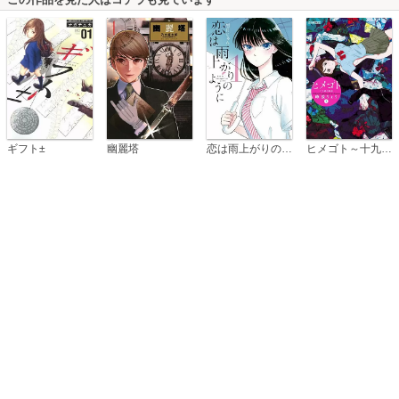
恋は雨上がりのように
ギフト±
幽麗塔
ヒメゴト～十九歳の制服～