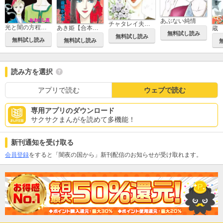
あぶない純情
チャタレイ夫人の恋人
光と闇の方程式【合本版】
あき姫【合本版】
蔵
無料試し読み
無料試し読み
無料試し読み
無料試し読み
読み方を選択
アプリで読む
ウェブで読む
専用アプリのダウンロード
サクサクまんがを読めて多機能！
新刊通知を受け取る
会員登録
をすると「闇夜の国から」新刊配信のお知らせが受け取れます。