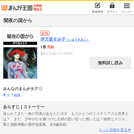
新規登録
ログイン
メニュー
闇夜の国から
女性
伊万里すみ子
（いまりすみこ）
1巻
完結
3人
がお気に入り登録中
無料試し読み
みんなのまんがタグ
タグ編集
あらすじ | ストーリー
送られてきた一枚の写真があなたに示す、もうひとつのミステリアスな世界と
は？ また、少年の心を傷つけた主婦の思い切った償いとは？秘密とスリル、
愛と感動満載の傑作短篇集、全6編収録。
もっと詳細を見る▼