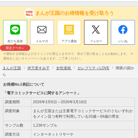
まんが王国のお得情報を受け取ろう
友だち追加
メルマガ
アプリ通知
フォロー
いいね
限定クーポン
※通知する情報およびタイミングが異なりますので、併せて受け取ることをお勧めします。 ※
通知をしないキャンペーンもあります。ご了承ください。
まんが王国
伊万里すみ子
女性漫画
セレブリティLOVE
闇夜の国か
ら
お得感No.1表記について
「電子コミックサービスに関するアンケート」
調査期間
2026年3月6日～2026年3月18日
調査対象
まんが王国または主要電子コミックサービスのうちいずれか
をメイン且つ有料で利用している20歳～69歳の男女
サンプル数
1,236サンプル
調査方法
インターネットリサーチ