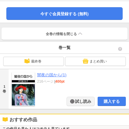
今すぐ会員登録する (無料)
全巻の情報を
閉じる
巻一覧
最終巻
まとめ買い
闇夜の国から(1)
216ページ
|
400pt
1
巻
試し読み
購入する
おすすめ作品
この作品を見た人はコチラも見ています