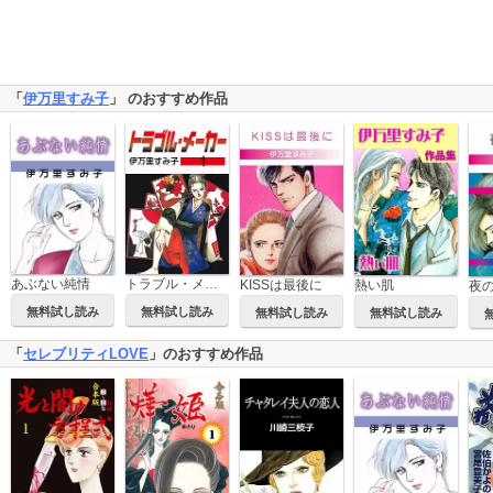
「
伊万里すみ子
」 のおすすめ作品
あぶない純情
トラブル・メーカー
KISSは最後に
熱い肌
夜
無料試し読み
無料試し読み
無料試し読み
無料試し読み
「
セレブリティLOVE
」のおすすめ作品