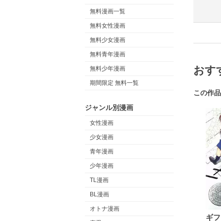
無料漫画一覧
無料女性漫画
無料少女漫画
無料青年漫画
おす
無料少年漫画
期間限定 無料一覧
この作品
ジャンル別漫画
女性漫画
少女漫画
青年漫画
少年漫画
TL漫画
BL漫画
オトナ漫画
ギフ