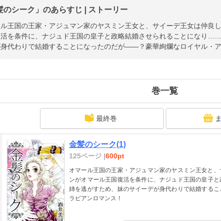
髪のシーク」のあらすじ | ストーリー
ール王国の王家・アジュマン家のヤスミン王女と、サイーデ王女は仲良
復活を条件に、ナジュド王国の皇子と政略結婚させられることになり…
が身代わりで結婚することになったのだが――？豪華絢爛なロイヤル・
巻一覧
最終巻
金髪のシーク(1)
125ページ |
600pt
オマール王国の王家・アジュマン家のヤスミン王女と、
ンがオマール王国復活を条件に、ナジュド王国の皇子と
姉を逃がすため、妹のサイーデが身代わりで結婚するこ
ラビアンロマンス！