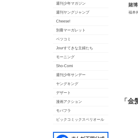
週刊少年マガジン
福本
週刊ヤングジャンプ
Cheese!
別冊マーガレット
ベツコミ
Jourすてきな主婦たち
モーニング
Sho-Comi
週刊少年サンデー
ヤングキング
デザート
「金
漫画アクション
モバフラ
ビックコミックスペリオール