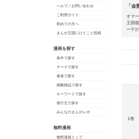
「金
ヘルプ／お問い合わせ
ご利用ガイド
オマ
王国
初めての方へ
ーデ
まんが王国にひとこと投稿
漫画を探す
条件で探す
テーマで探す
著者で探す
掲載雑誌で探す
キーワードで探す
発行元で探す
みんなのまんがレポ
1巻
無料漫画
無料漫画トップ