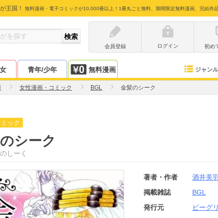
が王国！
無料漫画・電子コミックが10,000冊以上！1冊丸ごと無料、期間限定無料漫画、完結作
ログイン
会員登録
初め
少女
青年/少年
無料漫画
ジャン
羽
女性漫画・コミック
BGL
金髪のシーク
コミック
髪のシーク
のしーく
著者・作者
酒井美
掲載雑誌
BGL
発行元
ビーグ