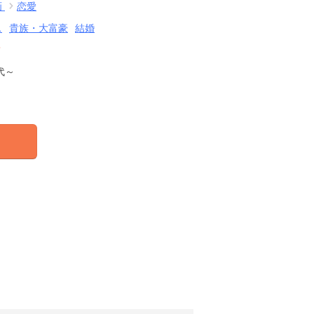
画
恋愛
ス
貴族・大富豪
結婚
結
代～