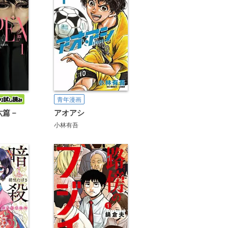
青年漫画
六篇－
アオアシ
小林有吾