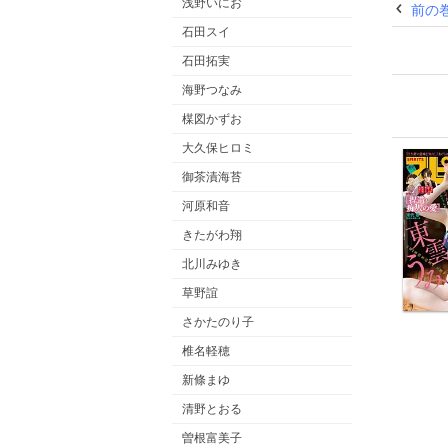
浅野いにお
前の
れま
石田スイ
石田拓実
海野つなみ
楳図かずお
大久保ヒロミ
御茶漬海苔
河原和音
きたがわ翔
北川みゆき
草野誼
さかたのり子
椎名軽穂
新條まゆ
清野とおる
曽根富美子