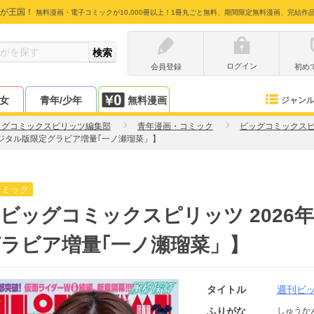
が王国！
無料漫画・電子コミックが10,000冊以上！1冊丸ごと無料、期間限定無料漫画、完結作
ログイン
会員登録
初め
少女
青年/少年
無料漫画
ジャン
ッグコミックスピリッツ編集部
青年漫画・コミック
ビッグコミックス
デジタル版限定グラビア増量｢一ノ瀬瑠菜」】
コミック
ビッグコミックスピリッツ 2026
ラビア増量｢一ノ瀬瑠菜」】
タイトル
週刊ビ
ふりがな
しゅうか