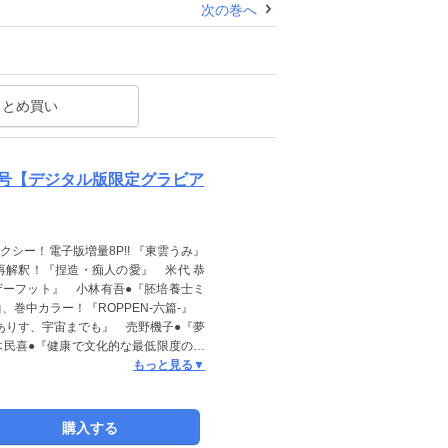
次の巻へ
。
まとめ買い
合併号【デジタル版限定グラビア
シー！電子版増量8P!! 『東雲うみ』
再解釈！『捏造・痴人の愛』 米代 恭
ザーフット』 小林有吾●『胚培養士ミ
、巻中カラー！『ROPPEN-六篇-』
『ありす、宇宙までも』 売野機子●『夢
木民喜●『健康で文化的な最低限度の生
 原作：ＨＥＲＯ／漫画：たかはしツツ
もっと見る▼
藤しぐれ●『魔界の議場』 原作：三田紀
』 濱田浩輔●『そんなコト、描いてい
・プロ ＊「週刊スピリッツ」デジタル
購入する
容が異なる場合があります。ご了承く