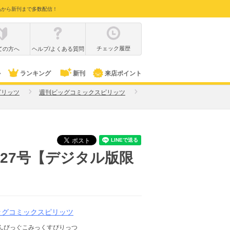
品から新刊まで多数配信！
チェック履歴
ての方へ
ヘルプ/よくある質問
ル
ランキング
新刊
来店ポイント
ピリッツ
週刊ビッグコミックスピリッツ
年27号【デジタル版限
ッグコミックスピリッツ
んびっぐこみっくすぴりっつ