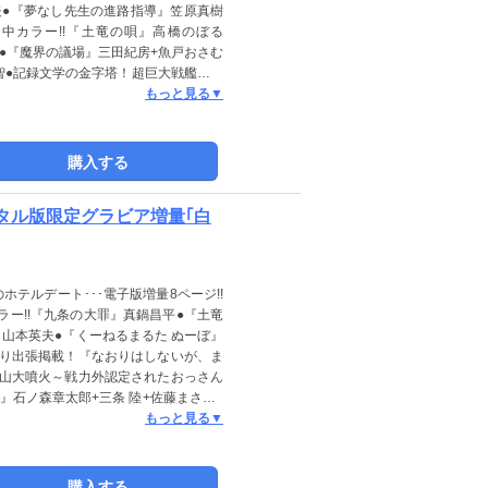
夫●『夢なし先生の進路指導』笠原真樹
中カラー!!『土竜の唄』高橋のぼる
んぐ●『魔界の議場』三田紀房+魚戸おさむ
智●記録文学の金字塔！超巨大戦艦建造
ぼる+吉村 昭●『ぬいの式日』志摩七
もっと見る▼
?』えのき●生活保護のリアルに迫る群
活』柏木ハルコ●『キシモジン』朝霧
イト・トリートメント』東雲●『気まぐ
購入する
版には、紙版の付録、特典等は含まれ
ださい。
ジタル版限定グラビア増量｢白
テルデート･･･電子版増量8ページ!!
カラー!!『九条の大罪』真鍋昌平●『土竜
』山本英夫●『くーねるまるた ぬーぼ』
より出張掲載！『なおりはしないが、ま
士山大噴火～戦力外認定されたおっさん
』石ノ森章太郎+三条 陸+佐藤まさき●
ツ×17LIVE コラボグラビア●『お
もっと見る▼
しすたれじすた』岡田麿里+オジロマコ
郎●『うちがキングダム』森巡る+砂糖野
購入する