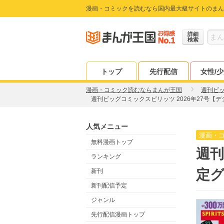
漫画・コミックを読むなら国内最大級サイトのまん
詳細
検索
トップ
先行配信
女性/
漫画・コミック読むならまんが王国
週刊ビ
週刊ビッグコミックスピリッツ 2026年27号【
人気メニュー
漫画・
無料漫画トップ
週刊
ランキング
定グ
新刊
新刊配信予定
ジャンル
先行配信漫画トップ