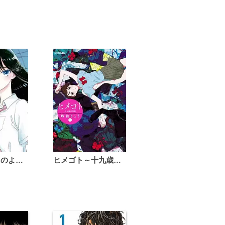
恋は雨上がりのように
ヒメゴト～十九歳の制服～