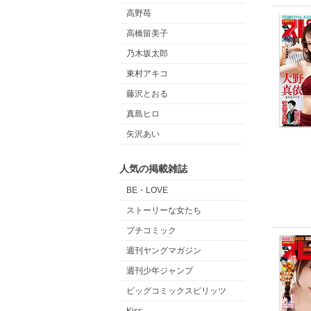
高野苺
高橋留美子
乃木坂太郎
東村アキコ
藤沢とおる
真島ヒロ
矢沢あい
人気の掲載雑誌
BE・LOVE
ストーリーな女たち
プチコミック
週刊ヤングマガジン
週刊少年ジャンプ
ビッグコミックスピリッツ