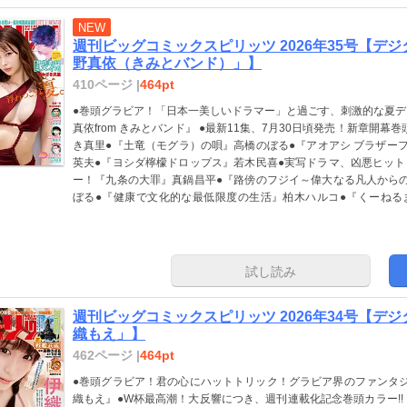
ださい。
NEW
週刊ビッグコミックスピリッツ 2026年35号【デ
野真依（きみとバンド）」】
410ページ |
464pt
●巻頭グラビア！「日本一美しいドラマー」と過ごす、刺激的な夏デー
真依from きみとバンド』 ●最新11集、7月30日頃発売！新章開幕
き真里●『土竜（モグラ）の唄』高橋のぼる●『アオアシ ブラザーフ
英夫●『ヨシダ檸檬ドロップス』若木民喜●実写ドラマ、凶悪ヒッ
ー！『九条の大罪』真鍋昌平●『路傍のフジイ～偉大なる凡人から
ぼる●『健康で文化的な最低限度の生活』柏木ハルコ●『くーねる
偵』原作：石ﾉ森章太郎 脚本：三条 陸 作画：佐藤まさき●『ROPP
～戦力外認定されたおっさん会社員モチザネが天変地異で成り上が
め』サンカクヘッド●令和震撼のAIママ物語、巻中カラー！『キシ
話』志村貴子●『新九郎、奔る！』ゆうきまさみ●『うちがキング
試し読み
ん●『気まぐれコンセプト』ホイチョイ・プロ ＊「週刊スピリッ
等は含まれません。また、紙版と一部内容が異なる場合があります
週刊ビッグコミックスピリッツ 2026年34号【デ
織もえ」】
462ページ |
464pt
●巻頭グラビア！君の心にハットトリック！グラビア界のファンタジス
織もえ』●W杯最高潮！大反響につき、週刊連載化記念巻頭カラー!!