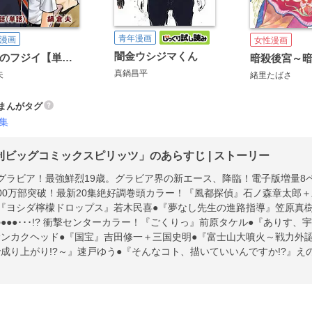
青年漫画
漫画
女性漫画
闇金ウシジマくん
路傍のフジイ【単話】
真鍋昌平
夫
緒里たばさ
まんがタグ
集
刊ビッグコミックスピリッツ」のあらすじ | ストーリー
グラビア！最強鮮烈19歳。グラビア界の新エース、降臨！電子版増量8ペ
00万部突破！最新20集絶好調巻頭カラー！『風都探偵』石ノ森章太郎
『ヨシダ檸檬ドロップス』若木民喜●『夢なし先生の進路指導』笠原真樹●『
●●●･･･!? 衝撃センターカラー！『ごくりっ』前原タケル●『ありす
サンカクヘッド●『国宝』吉田修一＋三国史明●『富士山大噴火～戦力外
成り上がり!?～』速戸ゆう●『そんなコト、描いていいんですか!?』え
ト ●『烏哭村-カラスナキムラ-』照屋太郎●『忘却のサチコ』阿部 潤
メディアも注目のエモ夜伽話、反響カラー!!『バニーナイト・トリート
んぐ●『声の降るへや』ＨＥＲＯ＋たかはしツツジ●『ニーハオ! 猫猫留
み●『気まぐれコンセプト』ホイチョイ・プロ ＊「週刊スピリッツ」デ