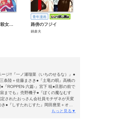
青年漫画
暗殺後宮～暗殺女官・花鈴はゆったり生きたい～
路傍のフジイ
鍋倉夫
ージ!!『一ノ瀬瑠菜（いちのせるな）』●
＋三条陸＋佐藤まさき●『土竜の唄』高橋の
ROPPEN-六篇-』宮下 暁●旦那の前で
、宇宙までも』売野機子●『ぼくの魔なむす
認定されたおっさん会社員モチザネが天変
のき●『しすたれじすた』岡田麿里＋オジ
●『うちがキングダム』森巡る＋砂糖野し
もっと見る▼
メント』東雲●『くーねるまるた ぬーぼ』
学生』秦 愛武●『新九郎、奔る！』ゆうき
ジタル版には、紙版の付録、特典等は含ま