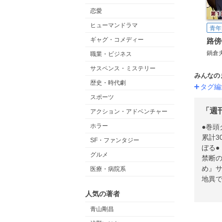
恋愛
ヒューマンドラマ
青年
ギャグ・コメディー
鍋倉
職業・ビジネス
サスペンス・ミステリー
みんなの
歴史・時代劇
タグ編
スポーツ
「週
アクション・アドベンチャー
ホラー
●巻頭
累計3
SF・ファンタジー
ぼる●
グルメ
禁断の
め』
医療・病院系
地異で
ロマコ
人気の著者
おん●
青山剛昌
高尾じ
まさ