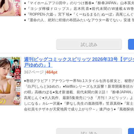
●『マイホームアフロ田中』のりつけ雅春●『酔拳JAPAN』山本英
●『ヨシダ檸檬ドロップス』若木民喜●前代未聞のW連載＆W巻
●『ROPPEN-六篇-』宮下 暁●『くーねるまるた ぬーぼ』高尾じ
●『運命の人、絶対に炬燵の布団みたいなアウター着てない』安達 
に挑む男たちを描く超大作、新連載巻中カラー!!『戦艦武蔵』高橋の
春●『レ・セルバン』濱田浩輔●『そんなコト、描いていいんですか!
像劇。待望の連載再開巻中カラー！『健康で文化的な最低限度の生
舟●『ディグニティ －旅行医の処方箋－』矢田恵梨子●『バニーナ
試し読み
れコンセプト』ホイチョイ・プロ ＊「週刊スピリッツ」デジタル
ません。また、紙版と一部内容が異なる場合があります。ご了承く
週刊ビッグコミックスピリッツ 2026年33号【デ
戸ゆめの」】
367ページ |
464pt
●巻頭グラビア！アナウンサー界No.1スタイルを誇る彼女と、秘密のホ
『白戸(しらと)ゆめの』●Netflixシリーズも大反響！新章開幕巻頭
の唄』高橋のぼる●鬼才新連載、前代未聞の第２話！『酔拳JAPAN
高尾じんぐ●大人気作、最新5集発売につき「月刊！スピリッツ」
しになる』カレー沢薫●『夢なし先生の進路指導』笠原真樹●『富
会社員モチザネが天変地異で成り上がり!?～』速戸ゆう●『風都探偵
誌面掲載オーディションを突破した５人の、圧巻凱旋グラビア！スピリッ
別れホスピタル』沖田×華●『新九郎、奔る！』ゆうきまさみ●『
ト ●『キシモジン』朝霧 舟●映画大ヒット！芸道物語の金字塔、巻中カラー！『国宝』吉田修一+三国史
明●『忘却のサチコ』阿部 潤●『烏哭村-カラスナキムラ-』照屋太
試し読み