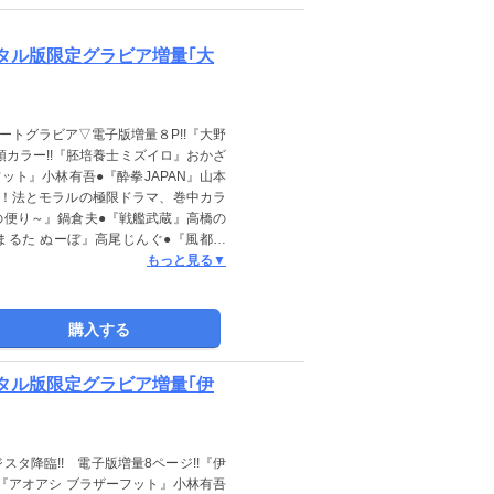
ジタル版限定グラビア増量｢大
トグラビア▽電子版増量８P!!『大野
巻頭カラー!!『胚培養士ミズイロ』おかざ
ット』小林有吾●『酔拳JAPAN』山本
ト！法とモラルの極限ドラマ、巻中カラ
の便り～』鍋倉夫●『戦艦武蔵』高橋の
まるた ぬーぼ』高尾じんぐ●『風都探
EN-六篇-』宮下 暁●『富士山大噴火
もっと見る▼
り！？～』速戸ゆう●『ぼくの魔なむす
モジン』朝霧 舟●『そういう家の子の
ダム』原作：森巡る 作画：砂糖野しお
購入する
ツ」デジタル版には、紙版の付録、特典
。ご了承ください。
ジタル版限定グラビア増量｢伊
タ降臨!! 電子版増量8ページ!!『伊
『アオアシ ブラザーフット』小林有吾