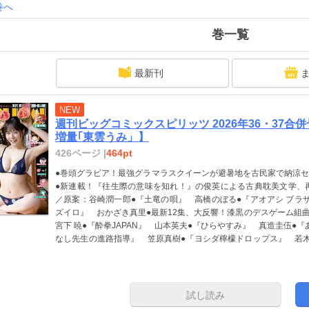
巻へ
せん。また、紙版と一部内容が異なる場合があります。ご了承ください
巻一覧
最新刊
NEW
週刊ビッグコミックスピリッツ 2026年36・37
増量｢東雲うみ」】
426ページ |
464pt
●巻頭グラビア！最強グラマラスクイーンが避暑地を古民家で納涼セク
●新連載！『往生際の意味を知れ！』の俊英による古典耽美文学、
／原案：谷崎潤一郎●『土竜の唄』 高橋のぼる●『アオアシ ブラ
ズイロ』 おかざき真里●最新12集、大反響！漆黒のデスゲーム組曲
宮下 暁●『酔拳JAPAN』 山本英夫●『ひらやすみ』 真造圭伍●
なし先生の進路指導』 笠原真樹●『ヨシダ檸檬ドロップス』 若
活』 柏木ハルコ●『ごくりっ』 前原タケル●『声の降るへや』
ジ●大好評！“超”教育的学園ドラマ、新展開カラー!!『教喰』 近
房／漫画：魚戸おさむ●『ぬいの式日』 志摩七春●『レ・セルバン
いんですか！？』 えのき●『気まぐれコンセプト』 ホイチョイ
試し読み
版には、紙版の付録、特典等は含まれません。また、紙版と一部内