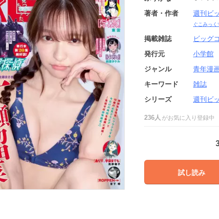
著者・作者
週刊ビ
ぐこみっく
掲載雑誌
ビッグ
発行元
小学館
ジャンル
青年漫
キーワード
雑誌
シリーズ
週刊ビ
236人
がお気に入り登録中
試し読み