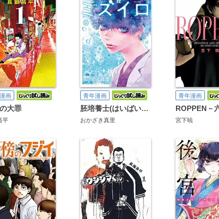
漫画
青年漫画
青年漫画
の大罪
胚培養士(はいばいようし)ミズイロ～不妊治療のスペシャリスト～
ROPPEN－
昌平
おかざき真里
宮下暁