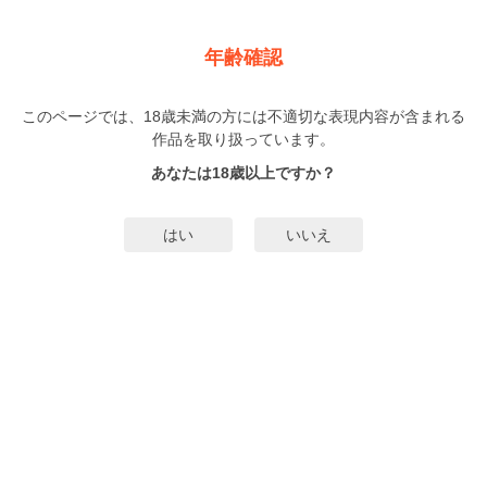
新規登録
ログイン
メニュー
年齢確認
GUSHpeche ヤンキー受 漢気！
このページでは、18歳未満の方には不適切な表現内容が含まれる
BL
作品を取り扱っています。
梅松町江
むつきらん
（うめまつまちえ）
（むつきらん）
…他▼
あなたは18歳以上ですか？
1巻
完結
28人
がお気に入り登録中
はい
いいえ
無料試し読み
みんなのまんがタグ
タグ編集
あらすじ | ストーリー
ガンタレ上等な強面くんも、ケンカっぱやい荒くれくんも、恋に落ちれば純情
一途ｖ───もぎたてキュートな生しぼり♪なAll新作・読み切りアンソロジー！
もっと詳細を見る▼