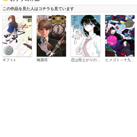
この作品を見た人はコチラも見ています
恋は雨上がりのように
ギフト±
幽麗塔
ヒメゴト～十九歳の制服～