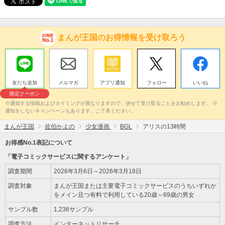
まんが王国のお得情報を受け取ろう
友だち追加
メルマガ
アプリ通知
フォロー
いいね
限定クーポン
※通知する情報およびタイミングが異なりますので、併せて受け取ることをお勧めします。 ※
通知をしないキャンペーンもあります。ご了承ください。
まんが王国
佐伯かよの
少女漫画
BGL
アリスの13時間
お得感No.1表記について
「電子コミックサービスに関するアンケート」
調査期間
2026年3月6日～2026年3月18日
調査対象
まんが王国または主要電子コミックサービスのうちいずれか
をメイン且つ有料で利用している20歳～69歳の男女
サンプル数
1,236サンプル
調査方法
インターネットリサーチ