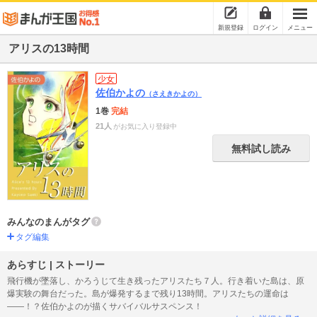
新規登録
ログイン
メニュー
アリスの13時間
少女
佐伯かよの
（さえきかよの）
1巻
完結
21人
がお気に入り登録中
無料試し読み
みんなのまんがタグ
タグ編集
あらすじ | ストーリー
飛行機が墜落し、かろうじて生き残ったアリスたち７人。行き着いた島は、原
爆実験の舞台だった。島が爆発するまで残り13時間。アリスたちの運命は
――！？佐伯かよのが描くサバイバルサスペンス！