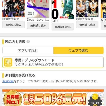
賭博堕天録カイジ ワン・ポーカー編
賭博堕天録カイジ 24億脱出編
Deep Love［REAL]
探
GTO
無料試し読み
無料試し読み
無料試し読み
無料試し読み
読み方を選択
アプリで読む
ウェブで読む
専用アプリのダウンロード
サクサクまんがを読めて多機能！
新刊通知を受け取る
会員登録
をすると「アリスの13時間」新刊配信のお知らせが受け取れます。