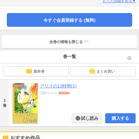
もっと詳細を見る▼
今すぐ会員登録する (無料)
全巻の情報を
閉じる
巻一覧
最終巻
まとめ買い
アリスの13時間(1)
190ページ
|
600pt
1
巻
試し読み
購入する
おすすめ作品