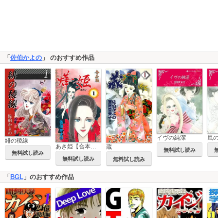
「
佐伯かよの
」 のおすすめ作品
イヴの純潔
嵐
緋の稜線
あき姫【合本版】
蔵
無料試し読み
無料試し読み
無料試し読み
無料試し読み
「
BGL
」のおすすめ作品