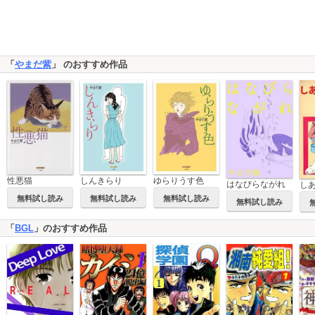
「
やまだ紫
」 のおすすめ作品
性悪猫
しんきらり
ゆらりうす色
はなびらながれ
し
無料試し読み
無料試し読み
無料試し読み
無料試し読み
「
BGL
」のおすすめ作品