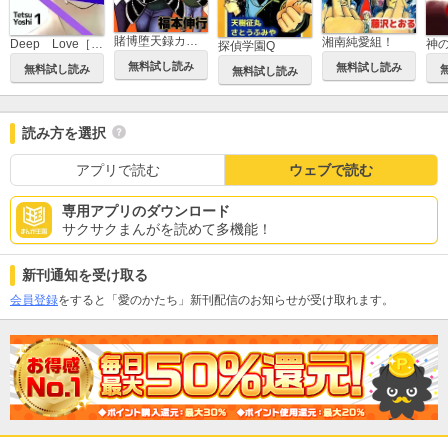
賭博堕天録カイジ 24億脱出編
湘南純愛組！
Deep Love［REAL]
神
探偵学園Q
無料試し読み
無料試し読み
無料試し読み
無料試し読み
読み方を選択
アプリで読む
ウェブで読む
専用アプリのダウンロード
サクサクまんがを読めて多機能！
新刊通知を受け取る
会員登録
をすると「愛のかたち」新刊配信のお知らせが受け取れます。