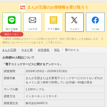
まんが王国のお得情報を受け取ろう
友だち追加
メルマガ
アプリ通知
フォロー
いいね
限定クーポン
※通知する情報およびタイミングが異なりますので、併せて受け取ることをお勧めします。 ※
通知をしないキャンペーンもあります。ご了承ください。
まんが王国
やまだ紫
女性漫画
BGL
愛のかたち
お得感No.1表記について
「電子コミックサービスに関するアンケート」
調査期間
2026年3月6日～2026年3月18日
調査対象
まんが王国または主要電子コミックサービスのうちいずれか
をメイン且つ有料で利用している20歳～69歳の男女
サンプル数
1,236サンプル
調査方法
インターネットリサーチ
調査委託先
株式会社MARCS