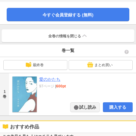
今すぐ会員登録する (無料)
全巻の情報を
閉じる
巻一覧
最終巻
まとめ買い
愛のかたち
97ページ
|
600pt
1
巻
試し読み
購入する
おすすめ作品