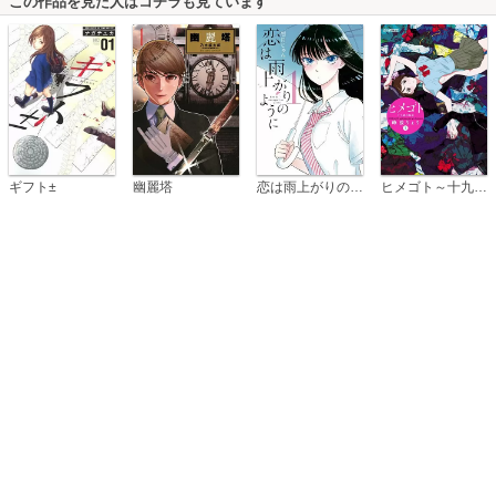
この作品を見た人はコチラも見ています
恋は雨上がりのように
ギフト±
幽麗塔
ヒメゴト～十九歳の制服～