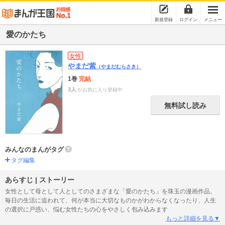
新規登録
ログイン
メニュー
愛のかたち
女性
やまだ紫
（やまだむらさき）
1巻
完結
3人
がお気に入り登録中
無料試し読み
みんなのまんがタグ
タグ編集
あらすじ | ストーリー
女性として母として人としてのさまざまな「愛のかたち」を珠玉の漫画作品。
毎日の生活に追われて、何が本当に大切なものかがわからなくなったり、人生
の選択に戸惑い、悩む女性たちの心をやさしく包み込みます
もっと詳細を見る▼