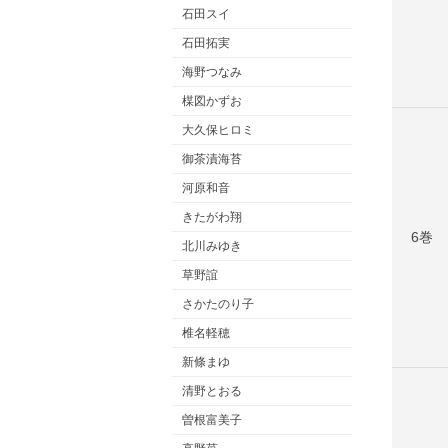
石田スイ
石田拓実
海野つなみ
楳図かずお
大久保ヒロミ
御茶漬海苔
河原和音
きたがわ翔
6巻
北川みゆき
草野誼
さかたのり子
椎名軽穂
新條まゆ
清野とおる
曽根富美子