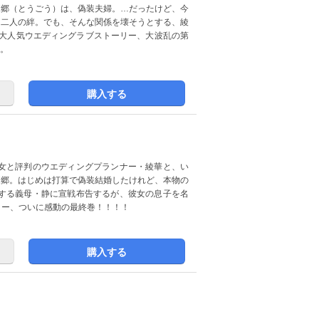
東郷（とうごう）は、偽装夫婦。…だったけど、今
く二人の絆。でも、そんな関係を壊そうとする、綾
？大人気ウエディングラブストーリー、大波乱の第
録。
購入する
女と評判のウエディングプランナー・綾華と、い
東郷。はじめは打算で偽装結婚したけれど、本物の
する義母・静に宣戦布告するが、彼女の息子を名
リー、ついに感動の最終巻！！！！
購入する