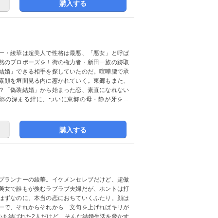
購入する
ー・綾華は超美人で性格は最悪、「悪女」と呼ば
然のプロポーズを！街の権力者・新田一族の跡取
結婚」できる相手を探していたのだ。喧嘩腰で承
素顔を垣間見る内に惹かれていく。東郷もまた、
？「偽装結婚」から始まった恋、素直になれない
郷の深まる絆に、ついに東郷の母・静が牙をむ
購入する
プランナーの綾華。イケメンセレブだけど、超傲
美女で誰もが羨むラブラブ夫婦だが、ホントは打
はずなのに、本当の恋におちていくふたり。顔は
ーで、それからそれから…文句を上げればキリが
心も結ばれた2人だけど、そんな結婚生活を脅かす