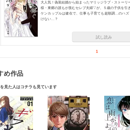
大人気！偽装結婚から始まったマリッジラブ・ストーリ
様・東郷の誰もが羨むセレブ夫婦▽が、５歳の子供を引
ケンカップルは健在で、仕事も子育ても超順調…のハズ
けない…？
試し読み
1
すめ作品
を見た人はコチラも見ています