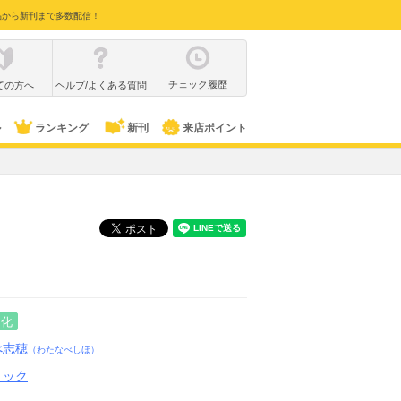
品から新刊まで多数配信！
チェック履歴
ての方へ
ヘルプ/よくある質問
ル
ランキング
新刊
来店ポイント
マ化
べ志穂
（わたなべしほ）
ミック