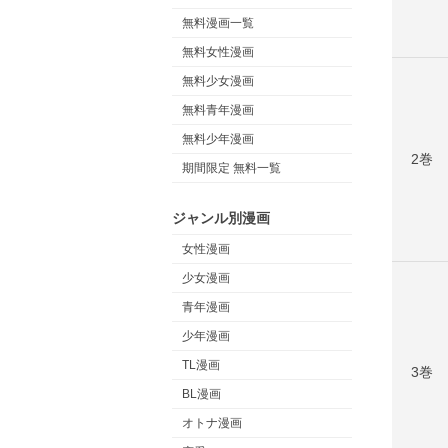
無料漫画一覧
無料女性漫画
無料少女漫画
無料青年漫画
無料少年漫画
2巻
期間限定 無料一覧
ジャンル別漫画
女性漫画
少女漫画
青年漫画
少年漫画
TL漫画
3巻
BL漫画
オトナ漫画