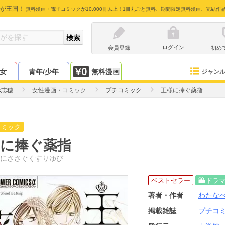
が王国！
無料漫画・電子コミックが10,000冊以上！1冊丸ごと無料、期間限定無料漫画、完結作
ログイン
会員登録
初め
少女
青年/少年
無料漫画
ジャン
べ志穂
女性漫画・コミック
プチコミック
王様に捧ぐ薬指
コミック
様に捧ぐ薬指
にささぐくすりゆび
ベストセラー
ドラ
著者・作者
わたな
掲載雑誌
プチコ