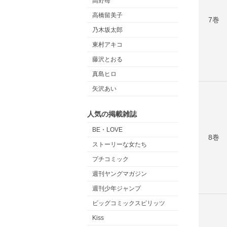
高野苺
高橋留美子
7巻
乃木坂太郎
東村アキコ
藤沢とおる
真島ヒロ
矢沢あい
人気の掲載雑誌
BE・LOVE
8巻
ストーリーな女たち
プチコミック
週刊ヤングマガジン
週刊少年ジャンプ
ビッグコミックスピリッツ
Kiss