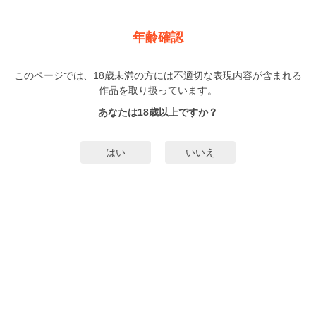
新規登録
ログイン
メニュー
年齢確認
恋獄の華
このページでは、18歳未満の方には不適切な表現内容が含まれる
TL
作品を取り扱っています。
花李くる実
（すももくるみ）
1巻
完結
あなたは18歳以上ですか？
31人
がお気に入り登録中
無料試し読み
はい
いいえ
みんなのまんがタグ
タグ編集
あらすじ | ストーリー
「お前が今、誰に抱かれて、誰のモノか、声をあげて鳴いてみろ」やり手の社
長・高尾から結婚を申し込まれた蓮華。彼へ淡い恋心を抱いていた蓮華は喜ぶ
が、その結婚が元は名家であった蓮華の家と、高尾の会社に箔をつける為のも
のだと知ってしまう。お金の為に形だけの結婚をするのが嫌で遊郭へと行く事
もっと詳細を見る▼