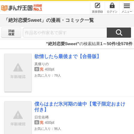
新規登録
ログイン
メニュー
「絶対恋愛Sweet」の漫画・コミック一覧
詳細
検索
"絶対恋愛Sweet"
の検索結果
1～50件/全578件
欲情したら最後まで【合冊版】
真條りの
完
400pt
巻
お気に入り：79人
僕らはまだ氷河期の途中【電子限定おまけ
付き】
日生佑稀
完
400pt
巻
お気に入り：96人