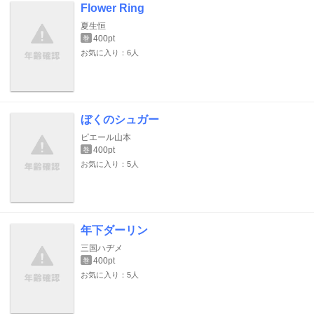
Flower Ring
夏生恒
400pt
巻
お気に入り：6人
ぼくのシュガー
ピエール山本
400pt
巻
お気に入り：5人
年下ダーリン
三国ハヂメ
400pt
巻
お気に入り：5人