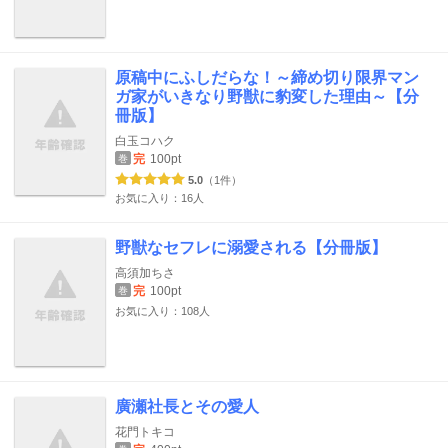
原稿中にふしだらな！～締め切り限界マン
ガ家がいきなり野獣に豹変した理由～【分
冊版】
白玉コハク
完
100pt
巻
5.0
（1件）
お気に入り：16人
野獣なセフレに溺愛される【分冊版】
高須加ちさ
完
100pt
巻
お気に入り：108人
廣瀬社長とその愛人
花門トキコ