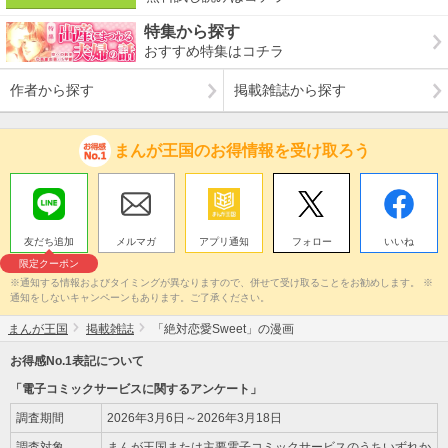
特集から探す
おすすめ特集はコチラ
作者から探す
掲載雑誌から探す
まんが王国のお得情報を受け取ろう
友だち追加
メルマガ
アプリ通知
フォロー
いいね
限定クーポン
※通知する情報およびタイミングが異なりますので、併せて受け取ることをお勧めします。 ※
通知をしないキャンペーンもあります。ご了承ください。
まんが王国
掲載雑誌
「絶対恋愛Sweet」の漫画
お得感No.1表記について
「電子コミックサービスに関するアンケート」
調査期間
2026年3月6日～2026年3月18日
調査対象
まんが王国または主要電子コミックサービスのうちいずれか