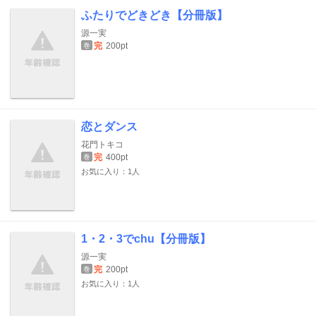
ふたりでどきどき【分冊版】
源一実
完
200pt
巻
恋とダンス
花門トキコ
完
400pt
巻
お気に入り：1人
1・2・3でchu【分冊版】
源一実
完
200pt
巻
お気に入り：1人