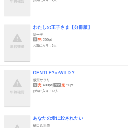
お気に入り：7人
わたしの王子さま【分冊版】
源一実
完
200pt
巻
お気に入り：6人
GENTLE?orWILD？
紫賀サヲリ
完
400pt
完
50pt
巻
コマ
お気に入り：13人
あなたの愛に殺されたい
樋口真里奈