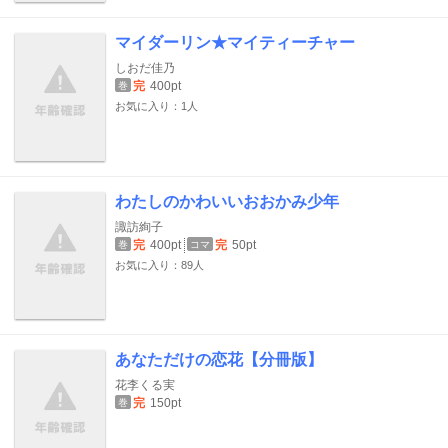
マイダーリン★マイティーチャー
しおだ佳乃
完
400pt
巻
お気に入り：1人
わたしのかわいいおおかみ少年
諏訪絢子
完
400pt
完
50pt
巻
コマ
お気に入り：89人
あなただけの恋花【分冊版】
花李くる実
完
150pt
巻