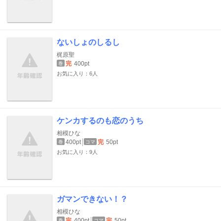
ないしょのしるし
梶原聖
完
400pt
巻
お気に入り：6人
ケンカするのも恋のうち
相模ひな
400pt
完
50pt
巻
コマ
お気に入り：9人
ガマンできない！？
相模ひな
完
400pt
完
50pt
巻
コマ