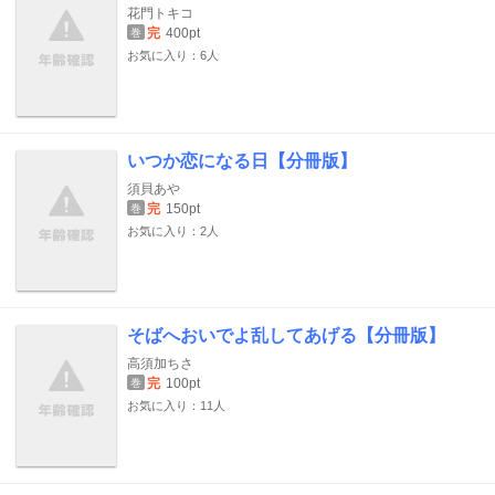
花門トキコ
完
400pt
巻
お気に入り：6人
いつか恋になる日【分冊版】
須貝あや
完
150pt
巻
お気に入り：2人
そばへおいでよ乱してあげる【分冊版】
高須加ちさ
完
100pt
巻
お気に入り：11人