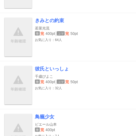
きみとの約束
若菜光流
完
400pt
完
50pt
巻
コマ
お気に入り：64人
彼氏といっしょ
千歳ぴよこ
完
400pt
完
50pt
巻
コマ
お気に入り：32人
鳥籠少女
ピエール山本
完
400pt
巻