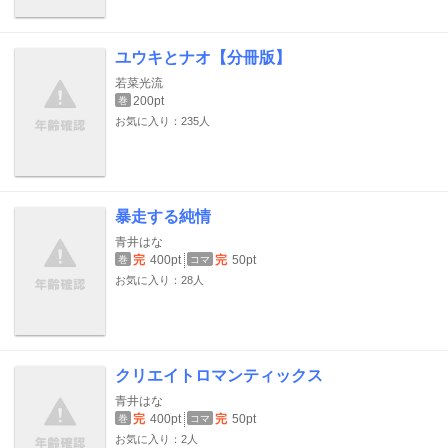
ユウキとナオ【分冊版】
若菜光流
200pt
巻
お気に入り：235人
暴走する純情
青井はな
完
400pt
完
50pt
巻
コマ
お気に入り：28人
クリエイトロマンティックス
青井はな
完
400pt
完
50pt
巻
コマ
お気に入り：2人