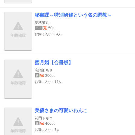
秘書課～特別研修という名の調教～
夢枕猫丸
完
50pt
コマ
お気に入り：64人
蜜月婚【合冊版】
高須加ちさ
完
300pt
巻
お気に入り：14人
美優さまの可愛いわんこ
花門トキコ
完
400pt
巻
お気に入り：7人