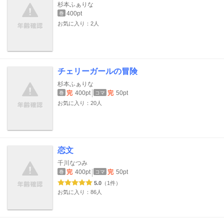
杉本ふぁりな
400pt
巻
お気に入り：2人
チェリーガールの冒険
杉本ふぁりな
完
400pt
完
50pt
巻
コマ
お気に入り：20人
恋文
千川なつみ
完
400pt
完
50pt
巻
コマ
5.0
（1件）
お気に入り：86人