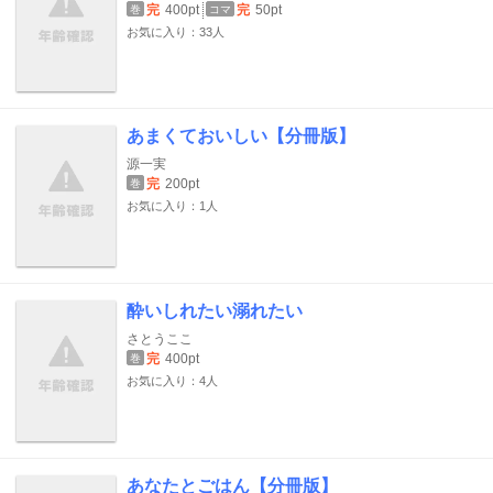
完
400pt
完
50pt
巻
コマ
お気に入り：33人
あまくておいしい【分冊版】
源一実
完
200pt
巻
お気に入り：1人
酔いしれたい溺れたい
さとうここ
完
400pt
巻
お気に入り：4人
あなたとごはん【分冊版】