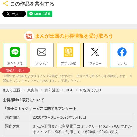
この作品を共有する
まんが王国のお得情報を受け取ろう
友だち追加
メルマガ
アプリ通知
フォロー
いいね
限定クーポン
※通知する情報およびタイミングが異なりますので、併せて受け取ることをお勧めします。 ※
通知をしないキャンペーンもあります。ご了承ください。
まんが王国
東史朗
青年漫画
BGL
味なおふたり
お得感No.1表記について
「電子コミックサービスに関するアンケート」
調査期間
2026年3月6日～2026年3月18日
調査対象
まんが王国または主要電子コミックサービスのうちいずれか
をメイン且つ有料で利用している20歳～69歳の男女