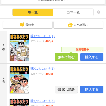
巻一覧
コマ一覧
最終巻
まとめ買い
味なおふたり(1)
126ページ
|
400pt
1
巻
無料増量中
無料で読む
購入する
味なおふたり(2)
126ページ
|
400pt
2
巻
試し読み
購入する
味なおふたり(3)