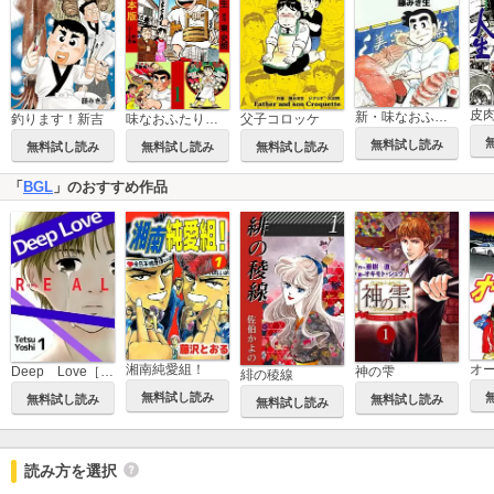
皮
新・味なおふたり
釣ります！新吉
味なおふたり【合本版】
父子コロッケ
無料試し読み
無料試し読み
無料試し読み
無料試し読み
「
BGL
」のおすすめ作品
湘南純愛組！
オ
Deep Love［REAL]
神の雫
緋の稜線
無料試し読み
無料試し読み
無料試し読み
無料試し読み
読み方を選択