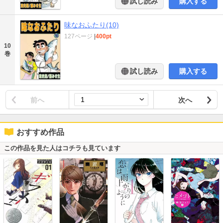
試し読み
購入する
味なおふたり(10)
127ページ
|
400pt
10
巻
試し読み
購入する
前へ
次へ
おすすめ作品
この作品を見た人はコチラも見ています