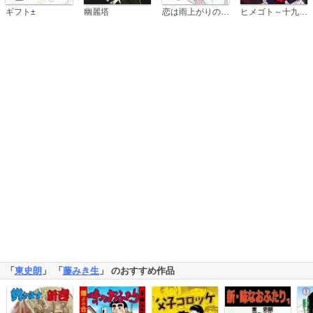
恋は雨上がりのように
ギフト±
幽麗塔
ヒメゴト～十九歳の制服～
「
東史朗
」 「
藤みき生
」 のおすすめ作品