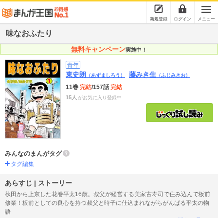
新規登録
ログイン
メニュー
味なおふたり
無料キャンペーン
実施中！
青年
東史朗
藤みき生
（あずましろう）
（ふじみきお）
11巻
完結
/157話
完結
15人
がお気に入り登録中
みんなのまんがタグ
タグ編集
あらすじ | ストーリー
秋田から上京した花巻平太16歳。叔父が経営する美家古寿司で住み込んで板前
修業！板前としての良心を持つ叔父と時子に仕込まれながらがんばる平太の物
語