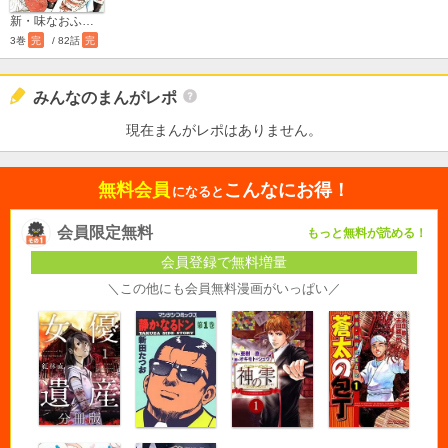
新・味なおふたり
3巻
完
/ 82話
完
みんなのまんがレポ
現在まんがレポはありません。
無料会員
こんなにお得！
になると
会員限定無料
もっと無料が読める！
会員登録で無料増量
＼この他にも会員無料漫画がいっぱい／