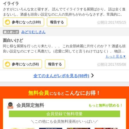
イライラ
さすがにいろんな女と寝すぎ。 読んでてイライラする展開ばかり。 話は全く進
まないし、酒盛も頭良い設定なのに人の気持ちがわからなさすぎ。常識的に。
参考になった(
189
)
報告する
公開日:
2017/05/15
みどりむしさん
購入者レポ
面白いけど
同じ様な展開を行ったり来たり、、、 これ全部綺麗に片付くのか？？ 酒盛も頭
良い設定なのにすごく馬鹿だし（恋愛に関してと言うわけではなく）、 物語自
体は面白いのに話が進まなさすぎてイライラします。 ページ数もすごく少ない
もっと見る▼
のに500円は取りすぎだと思う。
参考になった(
58
)
報告する
公開日:
2017/05/08
全てのまんがレポを見る(98件)
無料会員
こんなにお得！
になると
会員限定無料
もっと無料が読める！
会員登録で無料増量
＼この他にも会員無料漫画がいっぱい／