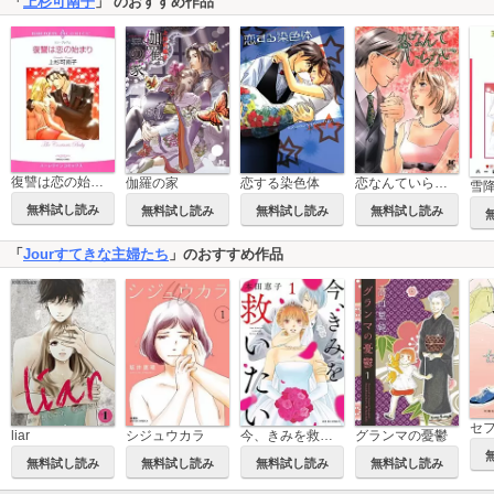
「
上杉可南子
」 のおすすめ作品
復讐は恋の始まり
伽羅の家
恋する染色体
恋なんていらない
雪
無料試し読み
無料試し読み
無料試し読み
無料試し読み
「
Jourすてきな主婦たち
」のおすすめ作品
liar
シジュウカラ
今、きみを救いたい
グランマの憂鬱
無料試し読み
無料試し読み
無料試し読み
無料試し読み