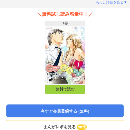
会ったその日、２人は自分たちが住むマンションで鉢合わせ、妙な成り行きか
もっと詳細を見る▼
ら酒盛は、瑞木から恋愛指南を受けることになったのだが……。話題沸騰！ オ
ンナが仕掛ける「ネオセンス」ラブコメ!!
＼無料試し読み増量中！／
1巻
無料で読む
今すぐ会員登録する (無料)
まんがレポを見る
98件