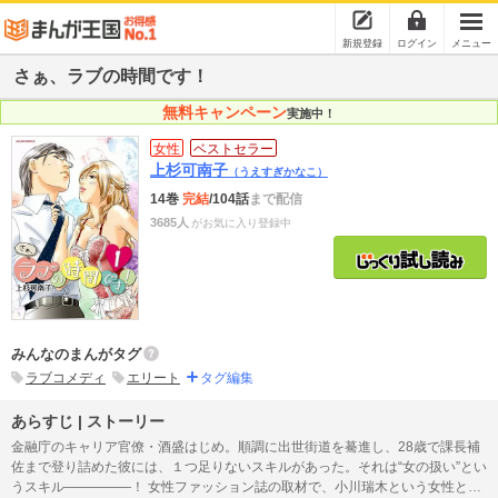
新規登録
ログイン
メニュー
さぁ、ラブの時間です！
無料キャンペーン
実施中！
女性
ベストセラー
上杉可南子
（うえすぎかなこ）
14巻
完結
/104話
まで配信
3685人
がお気に入り登録中
みんなのまんがタグ
ラブコメディ
エリート
タグ編集
あらすじ | ストーリー
金融庁のキャリア官僚・酒盛はじめ。順調に出世街道を驀進し、28歳で課長補
佐まで登り詰めた彼には、１つ足りないスキルがあった。それは“女の扱い”とい
うスキル―――――！ 女性ファッション誌の取材で、小川瑞木という女性と出