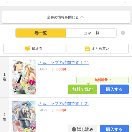
全巻の情報を
閉じる
巻一覧
コマ一覧
最終巻
まとめ買い
さぁ、ラブの時間です！(1)
160ページ
|
600pt
1
巻
無料増量中
無料で読む
購入する
さぁ、ラブの時間です！(2)
146ページ
|
600pt
2
巻
試し読み
購入する