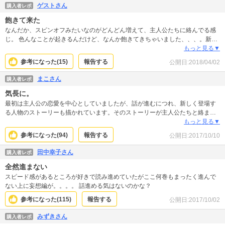
ゲストさん
購入者レポ
飽きて来た
なんだか、スピンオフみたいなのがどんどん増えて、主人公たちに絡んでる感
じ。 色んなことが起きるんだけど、なんか飽きてきちゃいました、、、。新刊
買おうかどうか迷ってます。
もっと見る▼
参考になった(
15
)
報告する
公開日:
2018/04/02
まこさん
購入者レポ
気長に。
最初は主人公の恋愛を中心としていましたが、話が進むにつれ、新しく登場す
る人物のストーリーも描かれています。そのストーリーが主人公たちと絡まる
ことによって、主人公自体の恋愛の進展はどんどん遅くなっているようです。
もっと見る▼
ですが、ひとりひとりの登場人物のストーリーを楽しめる方は、気長に読める
参考になった(
94
)
報告する
公開日:
2017/10/10
かもしれません。心の強さ、弱さ、それぞれのキャラクターから感じられる作
品です。私は、気づいたら新刊出てた～といったペースで読んでます。
田中幸子さん
購入者レポ
全然進まない
スピード感があるところが好きで読み進めていたがここ何巻もまったく進んで
ない上に妄想編が。。。。 話進める気はないのかな？
参考になった(
115
)
報告する
公開日:
2017/10/02
みずきさん
購入者レポ