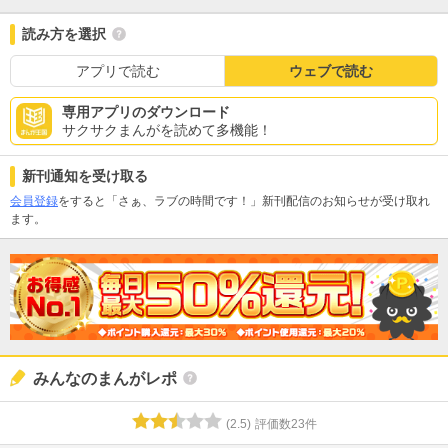
読み方を選択
アプリで読む
ウェブで読む
専用アプリのダウンロード
サクサクまんがを読めて多機能！
新刊通知を受け取る
会員登録
をすると「さぁ、ラブの時間です！」新刊配信のお知らせが受け取れ
ます。
みんなのまんがレポ
(
2.5
)
評価数
23
件