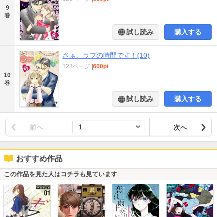
9
巻
試し読み
購入する
さぁ、ラブの時間です！(10)
123ページ
|
600pt
10
巻
試し読み
購入する
前へ
次へ
おすすめ作品
この作品を見た人はコチラも見ています