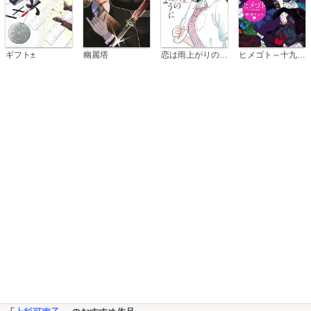
恋は雨上がりのように
ギフト±
幽麗塔
ヒメゴト～十九歳の制服～