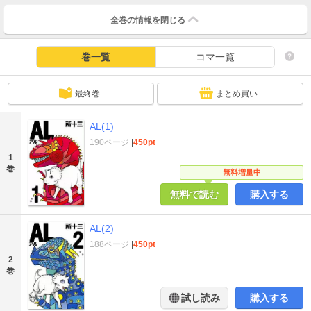
全巻の情報を
閉じる
巻一覧
コマ一覧
最終巻
まとめ買い
AL(1)
190ページ
|
450pt
1
巻
無料増量中
無料で読む
購入する
AL(2)
188ページ
|
450pt
2
巻
試し読み
購入する