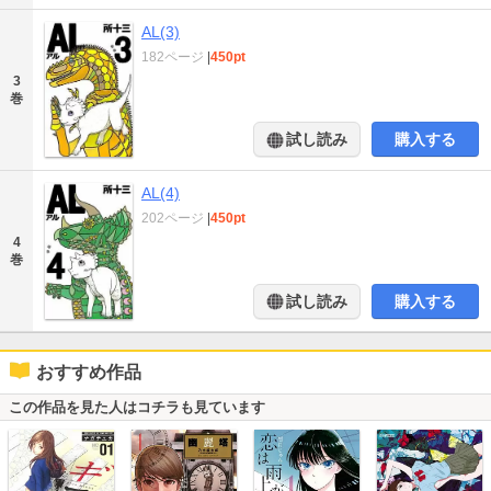
AL(3)
182ページ
|
450pt
3
巻
試し読み
購入する
AL(4)
202ページ
|
450pt
4
巻
試し読み
購入する
おすすめ作品
この作品を見た人はコチラも見ています