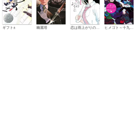
恋は雨上がりのように
ギフト±
幽麗塔
ヒメゴト～十九歳の制服～