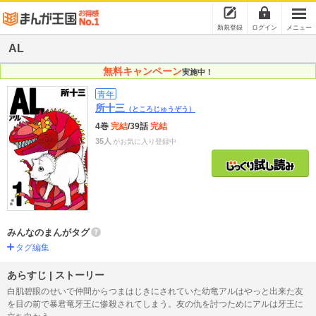
新規登録
ログイン
メニュー
AL
無料キャンペーン
実施中！
青年
所十三
（ところじゅうぞう）
4巻
完結
/39話
完結
35人
がお気に入り登録中
みんなのまんがタグ
タグ編集
あらすじ | ストーリー
白肌碧眼のせいで仲間からつまはじきにされていた幼竜アルはやっと出来た友
を目の前で暴君竜牙王に惨殺されてしまう。友の仇を討つためにアルは牙王に