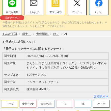
友だち追加
メルマガ
アプリ通知
フォロー
いいね
限定クーポン
※通知する情報およびタイミングが異なりますので、併せて受け取ることをお勧めします。 ※
通知をしないキャンペーンもあります。ご了承ください。
まんが王国
所十三
青年漫画
BGL
AL
お得感No.1表記について
「電子コミックサービスに関するアンケート」
調査期間
2026年3月6日～2026年3月18日
調査対象
まんが王国または主要電子コミックサービスのうちいずれか
をメイン且つ有料で利用している20歳～69歳の男女
サンプル数
1,236サンプル
調査方法
インターネットリサーチ
調査委託先
株式会社MARCS
詳細表示▼
トップ
女性/少女
青年/少年
TL
BL
オトナ