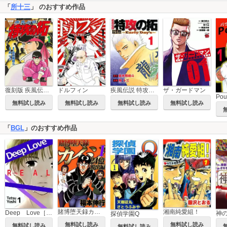
「
所十三
」 のおすすめ作品
復刻版 疾風伝説 特攻の拓
ドルフィン
疾風伝説 特攻の拓 外伝 ～Early Day’s～
ザ・ガードマン
Pou
無料試し読み
無料試し読み
無料試し読み
無料試し読み
「
BGL
」のおすすめ作品
賭博堕天録カイジ 24億脱出編
湘南純愛組！
Deep Love［REAL]
神
探偵学園Q
無料試し読み
無料試し読み
無料試し読み
無料試し読み