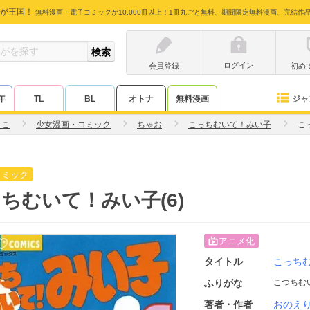
が王国！
無料漫画・電子コミックが10,000冊以上！1冊丸ごと無料、期間限定無料漫画、完結作
ログイン
会員登録
初め
ジャ
年
TL
BL
オトナ
無料漫画
りこ
少女漫画・コミック
ちゃお
こっちむいて！みい子
こ
コミック
ちむいて！みい子(6)
アニメ化
タイトル
こっち
ふりがな
こつちむ
著者・作者
おのえ