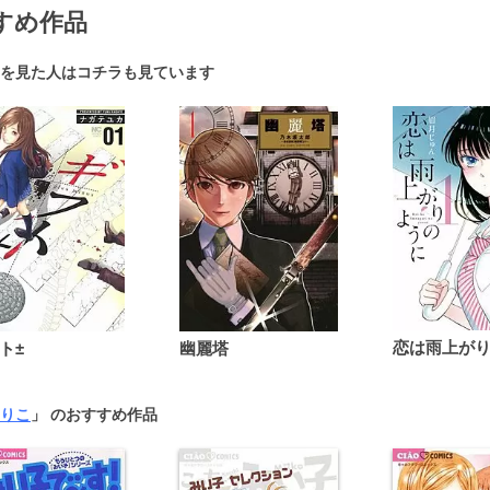
すめ作品
を見た人はコチラも見ています
ト±
幽麗塔
りこ
」 のおすすめ作品