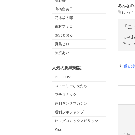
高野苺
みんなの
高橋留美子
ほっこ
乃木坂太郎
東村アキコ
「こ
藤沢とおる
ちゃ
ちょ
真島ヒロ
矢沢あい
前の
人気の掲載雑誌
BE・LOVE
ストーリーな女たち
プチコミック
週刊ヤングマガジン
週刊少年ジャンプ
ビッグコミックスピリッツ
Kiss