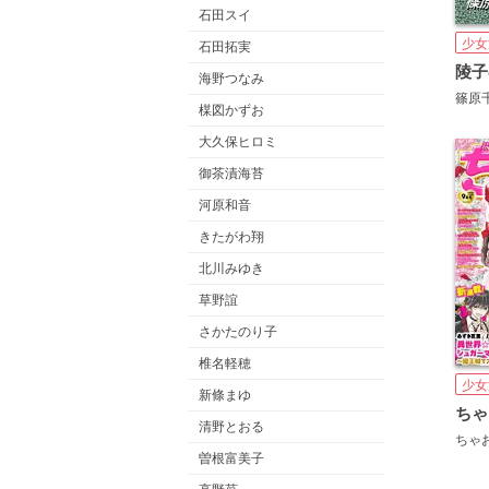
石田スイ
少女
石田拓実
陵子
海野つなみ
篠原
楳図かずお
大久保ヒロミ
御茶漬海苔
河原和音
きたがわ翔
北川みゆき
草野誼
さかたのり子
椎名軽穂
少女
新條まゆ
ちゃ
清野とおる
ちゃ
曽根富美子