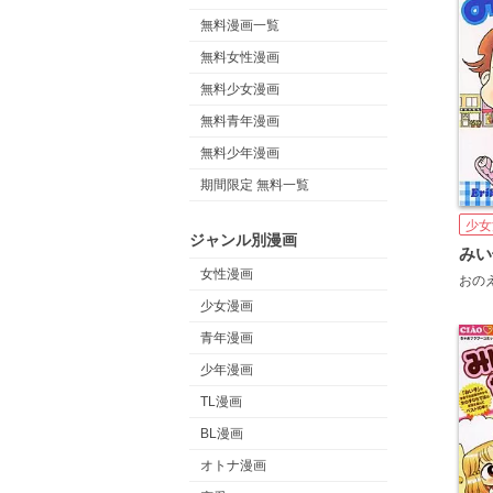
無料漫画一覧
無料女性漫画
無料少女漫画
無料青年漫画
無料少年漫画
期間限定 無料一覧
少女
ジャンル別漫画
みい
女性漫画
おの
少女漫画
青年漫画
少年漫画
TL漫画
BL漫画
オトナ漫画