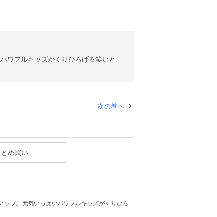
いパワフルキッズがくりひろげる笑いと、
次の巻へ
まとめ買い
アップ。元気いっぱいパワフルキッズがくりひろ