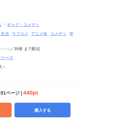
画
ギャグ・コメディ
・生活
ラブコメ
アニメ化
コメディ
学
／39巻
まで配信
1ページ)
シリーズ
代～
440pt
191ページ |
購入する