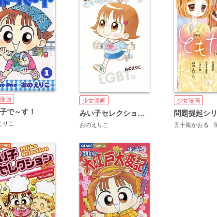
漫画
少女漫画
少女漫画
子で～す！
みい子セレクション～LGBT編～
えりこ
おのえりこ
五十嵐かおる