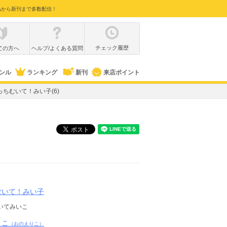
品から新刊まで多数配信！
チェック履歴
ての方へ
ヘルプ/よくある質問
ンル
ランキング
新刊
来店ポイント
っちむいて！みい子(6)
むいて！みい子
いてみいこ
りこ
（おのえりこ）