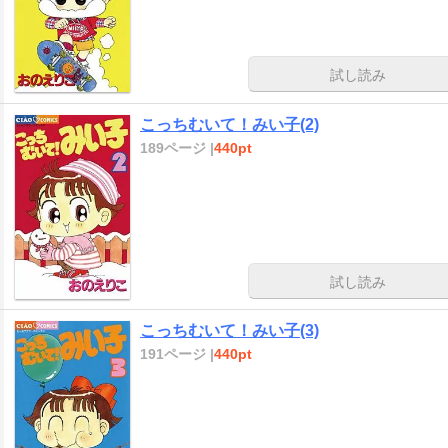
試し読み
こっちむいて！みい子(2)
189ページ |
440pt
試し読み
こっちむいて！みい子(3)
191ページ |
440pt