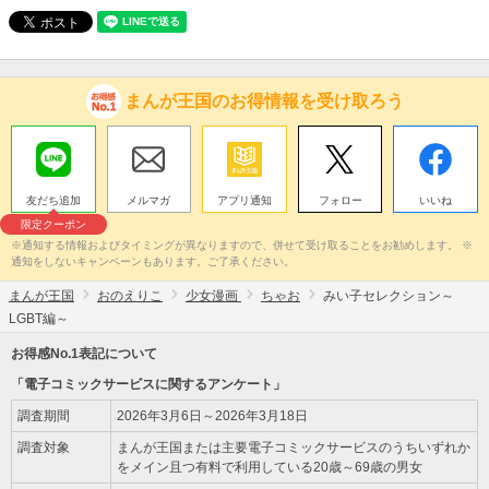
まんが王国のお得情報を受け取ろう
友だち追加
メルマガ
アプリ通知
フォロー
いいね
限定クーポン
※通知する情報およびタイミングが異なりますので、併せて受け取ることをお勧めします。 ※
通知をしないキャンペーンもあります。ご了承ください。
まんが王国
おのえりこ
少女漫画
ちゃお
みい子セレクション～
LGBT編～
お得感No.1表記について
「電子コミックサービスに関するアンケート」
調査期間
2026年3月6日～2026年3月18日
調査対象
まんが王国または主要電子コミックサービスのうちいずれか
をメイン且つ有料で利用している20歳～69歳の男女