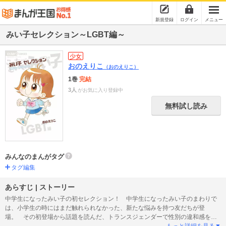
新規登録
ログイン
メニュー
みい子セレクション～LGBT編～
少女
おのえりこ
（おのえりこ）
1巻
完結
3人
がお気に入り登録中
無料試し読み
みんなのまんがタグ
タグ編集
あらすじ | ストーリー
中学生になったみい子の初セレクション！ 中学生になったみい子のまわりで
は、小学生の時にはまだ触れられなかった、新たな悩みを持つ友だちが登
場。 その初登場から話題を読んだ、トランスジェンダーで性別の違和感を抱
えるなつきのエピソードを集めた１冊です。 人には言いづらい悩みを抱えた
もっと詳細を見る▼