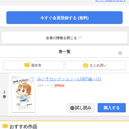
なつきに寄り添うみい子と、その仲間たちの優しさに心が温まること間違いな
し！ おの先生の特別描き下ろし「ＬＧＢＴってなあに？」「みい子となつ
き!!」もお楽しみに！
今すぐ会員登録する (無料)
全巻の情報を
閉じる
巻一覧
最終巻
まとめ買い
みい子セレクション～LGBT編～(1)
184ページ
|
890pt
1
巻
試し読み
購入する
おすすめ作品