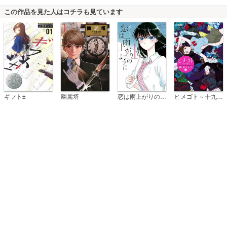
この作品を見た人はコチラも見ています
恋は雨上がりのように
ギフト±
幽麗塔
ヒメゴト～十九歳の制服～