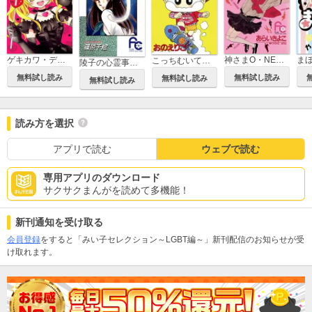
ゲキカワ・デビル
神さまO・NE・GA・I
ま
こっちむいて！みい子
陵子の心霊事件簿
無料試し読み
無料試し読み
無料試し読み
無料試し読み
読み方を選択
アプリで読む
ウェブで読む
専用アプリのダウンロード
サクサクまんがを読めて多機能！
新刊通知を受け取る
会員登録
をすると「みい子セレクション～LGBT編～」新刊配信のお知らせが受
け取れます。