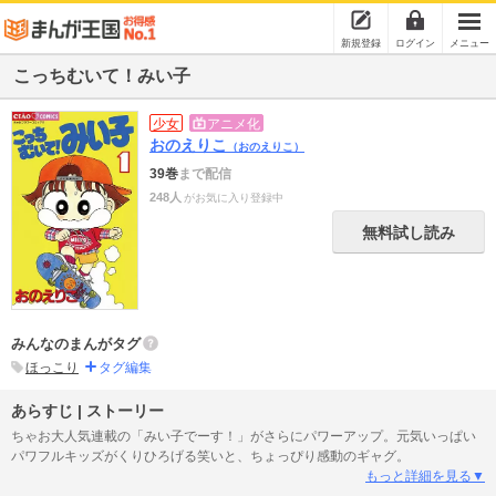
新規登録
ログイン
メニュー
こっちむいて！みい子
少女
アニメ化
おのえりこ
（おのえりこ）
39巻
まで配信
248人
がお気に入り登録中
無料試し読み
みんなのまんがタグ
ほっこり
タグ編集
あらすじ | ストーリー
ちゃお大人気連載の「みい子でーす！」がさらにパワーアップ。元気いっぱい
パワフルキッズがくりひろげる笑いと、ちょっぴり感動のギャグ。
もっと詳細を見る▼