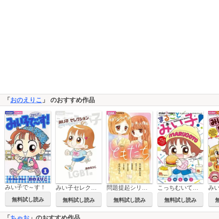
「
おのえりこ
」 のおすすめ作品
みい子で～す！
みい子セレクション～LGBT編～
問題提起シリーズ ともだち
こっちむいて！みい子 ベストセレクション まるごとみい子！
無料試し読み
無料試し読み
無料試し読み
無料試し読み
「
ちゃお
」のおすすめ作品