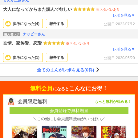
まんが王厨さん
大人になってからまた読んで欲しい
※ネタバレあり
レポを見る▼
参考になった(
4
)
報告する
公開日:
2022/07/12
ナッピーさん
購入者レポ
友情、家族愛、恋愛
※ネタバレあり
レポを見る▼
参考になった(
1
)
報告する
公開日:
2020/05/20
全てのまんがレポを見る(6件)
無料会員
こんなにお得！
になると
会員限定無料
もっと無料が読める！
会員登録で無料増量
＼この他にも会員無料漫画がいっぱい／