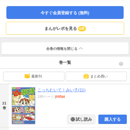
今すぐ会員登録する (無料)
まんがレポを見る
6件
全巻の情報を
閉じる
巻一覧
最新刊
まとめ買い
こっちむいて！みい子(21)
189ページ
|
440pt
21
巻
試し読み
購入する