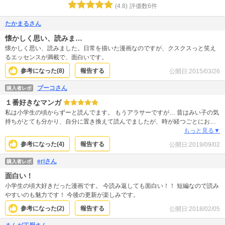
(
4.8
)
評価数
6
件
たかまるさん
懐かしく思い、読みま…
懐かしく思い、読みました。日常を描いた漫画なのですが、クスクスっと笑え
るエッセンスが満載で、面白いです。
参考になった(
8
)
報告する
公開日:
2015/03/26
ブーコさん
購入者レポ
１番好きなマンガ
私は小学生の頃からずーと読んでます。 もうアラサーですが… 昔はみい子の気
持ちがとても分かり、自分に置き換えて読んでましたが、時が経つごとにお母
さんの気持ちも分かるようになって子供目線でも親目線でもどちらでも楽しめ
もっと見る▼
る素晴らしいマンガだと思います！ これからもずーとみい子ファンで居続けま
参考になった(
4
)
報告する
公開日:
2019/09/02
す！
eriさん
購入者レポ
面白い！
小学生の頃大好きだった漫画です。 今読み返しても面白い！！ 短編なので読み
やすいのも魅力です！ 今後の更新が楽しみです。
参考になった(
2
)
報告する
公開日:
2018/02/05