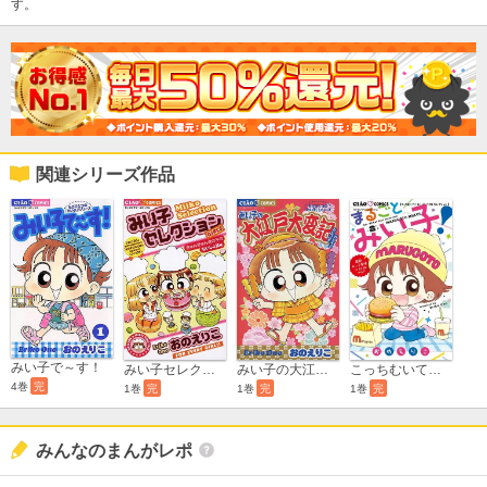
す。
関連シリーズ作品
みい子で～す！
こっちむいて！みい子 ベストセレクション まるごとみい子！
みい子セレクション きゅんきゅん女の子のないしょ話編
みい子の大江戸大変記
4巻
完
1巻
完
1巻
完
1巻
完
みんなのまんがレポ