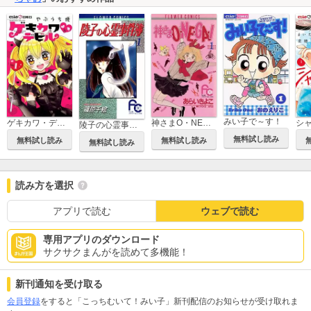
みい子で～す！
ゲキカワ・デビル
神さまO・NE・GA・I
シ
陵子の心霊事件簿
無料試し読み
無料試し読み
無料試し読み
無料試し読み
読み方を選択
アプリで読む
ウェブで読む
専用アプリのダウンロード
サクサクまんがを読めて多機能！
新刊通知を受け取る
会員登録
をすると「こっちむいて！みい子」新刊配信のお知らせが受け取れま