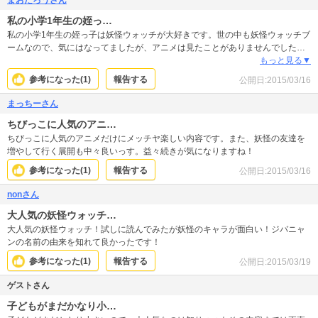
私の小学1年生の姪っ…
私の小学1年生の姪っ子は妖怪ウォッチが大好きです。世の中も妖怪ウォッチブ
ームなので、気にはなってましたが、アニメは見たことがありませんでした。
たまたまココのサイトで漫画を見つけて読みましたが、大人が読んでも面白い
もっと見る▼
漫画だな〜と思いました。もっと読み進めてみようと思います！
参考になった(
1
)
報告する
公開日:
2015/03/16
まっちーさん
ちびっこに人気のアニ…
ちびっこに人気のアニメだけにメッチヤ楽しい内容です。また、妖怪の友達を
増やして行く展開も中々良いっす。益々続きが気になりますね！
参考になった(
1
)
報告する
公開日:
2015/03/16
nonさん
大人気の妖怪ウォッチ…
大人気の妖怪ウォッチ！試しに読んでみたが妖怪のキャラが面白い！ジバニャ
ンの名前の由来を知れて良かったです！
参考になった(
1
)
報告する
公開日:
2015/03/19
ゲストさん
子どもがまだかなり小…