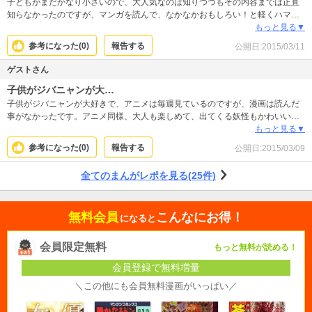
子どもがまだかなり小さいので、大人気なのは知りつつもその内容までは正直
知らなかったのですが、マンガを読んで、なかなかおもしろい！と軽くハマり
ました(笑)妖怪「ウォッチ」って、そういう意味だったんだ～という、本当に初
もっと見る▼
歩からの認識ですが。近所の子どもたちの話題について行けそうです(笑)
参考になった(
0
)
報告する
公開日:
2015/03/11
ゲストさん
子供がジバニャンが大…
子供がジバニャンが大好きで、アニメは毎週見ているのですが、漫画は読んだ
事がなかったです。アニメ同様、大人も楽しめて、出てくる妖怪もかわいい
し、さすが人気なだけあるなって思います。鬼○郎に次ぐ、妖怪漫画の新定番で
もっと見る▼
すね。
参考になった(
0
)
報告する
公開日:
2015/03/09
全てのまんがレポを見る(25件)
無料会員
こんなにお得！
になると
会員限定無料
もっと無料が読める！
会員登録で無料増量
＼この他にも会員無料漫画がいっぱい／