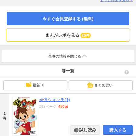
る妖怪、様々な妖怪達の抱える問題を解決し、彼らと友達に！！読めば必ず笑
ってホッコリ、妖怪マンガの新定番がここに誕生！！
今すぐ会員登録する (無料)
まんがレポを見る
25件
全巻の情報を
閉じる
巻一覧
最新刊
まとめ買い
妖怪ウォッチ(1)
193ページ
|
450pt
1
巻
試し読み
購入する