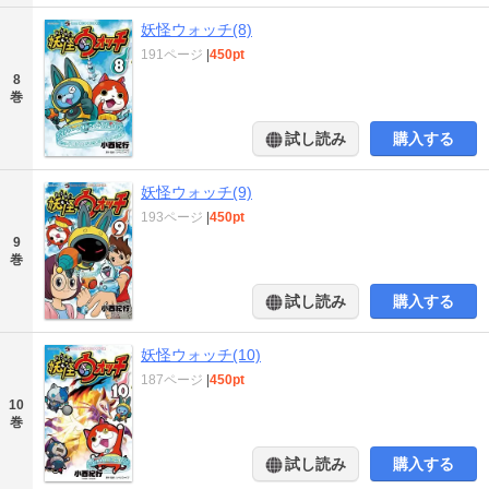
妖怪ウォッチ(8)
191ページ
|
450pt
8
巻
試し読み
購入する
妖怪ウォッチ(9)
193ページ
|
450pt
9
巻
試し読み
購入する
妖怪ウォッチ(10)
187ページ
|
450pt
10
巻
試し読み
購入する