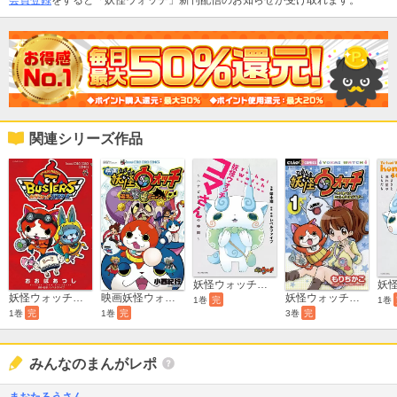
会員登録
をすると「妖怪ウォッチ」新刊配信のお知らせが受け取れます。
関連シリーズ作品
妖怪ウォッチ コマさん ～ハナビとキセキの時間～
妖怪ウォッチバスターズ
映画妖怪ウォッチ 誕生の秘密だニャン！
妖怪ウォッチ～わくわく☆にゃんだふるデイズ～
1巻
完
1巻
1巻
完
1巻
完
3巻
完
みんなのまんがレポ
まおたろうさん