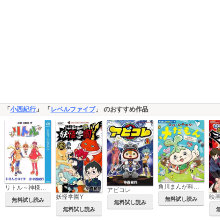
「
小西紀行
」 「
レベルファイブ
」 のおすすめ作品
角川まんが科学シリーズ 科学でカンペキ！ メだもん
リトル～神様修行中～
アビコレ
妖怪学園Y
無料試し読み
無料試し読み
無料試し読み
無料試し読み