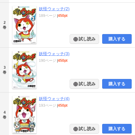
妖怪ウォッチ(2)
189ページ
|
450pt
2
巻
試し読み
購入する
妖怪ウォッチ(3)
190ページ
|
450pt
3
巻
試し読み
購入する
妖怪ウォッチ(4)
193ページ
|
450pt
4
巻
試し読み
購入する