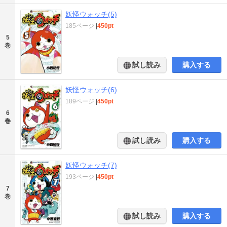
妖怪ウォッチ(5)
185ページ
|
450pt
5
巻
試し読み
購入する
妖怪ウォッチ(6)
189ページ
|
450pt
6
巻
試し読み
購入する
妖怪ウォッチ(7)
193ページ
|
450pt
7
巻
試し読み
購入する