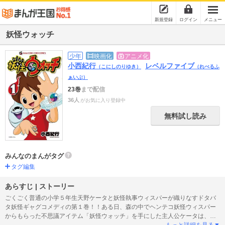
新規登録
ログイン
メニュー
妖怪ウォッチ
少年
映画化
アニメ化
小西紀行
レベルファイブ
（こにしのりゆき）
（れべるふ
ぁいぶ）
23巻
まで配信
36人
がお気に入り登録中
無料試し読み
みんなのまんがタグ
タグ編集
あらすじ | ストーリー
ごくごく普通の小学５年生天野ケータと妖怪執事ウィスパーが織りなすドタバ
タ妖怪ギャグコメディの第１巻！！ある日、森の中でヘンテコ妖怪ウィスパー
からもらった不思議アイテム「妖怪ウォッチ」を手にした主人公ケータは、そ
れ以降見えないはずの妖怪が見えるようになる。悩んでいる妖怪、イタズラす
もっと詳細を見る▼