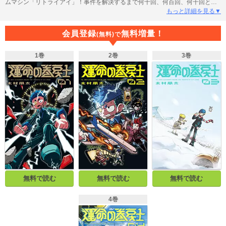
ムマシン「リトライアイ」！事件を解決するまで何十回、何百回、何千回と時
を巻き戻す！ コロコロ４５年の歴史上初のループ漫画、必見！
もっと詳細を見る▼
会員登録
無料増量！
(無料)で
1巻
2巻
3巻
無料で読む
無料で読む
無料で読む
4巻