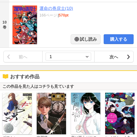
運命の巻戻士(10)
166ページ
|
570pt
10
巻
試し読み
購入する
前へ
次へ
おすすめ作品
この作品を見た人はコチラも見ています