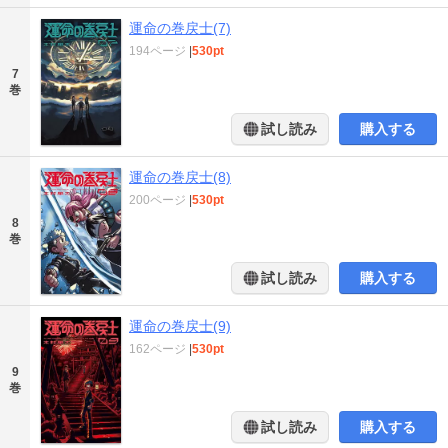
運命の巻戻士(7)
194ページ
|
530pt
7
巻
試し読み
購入する
運命の巻戻士(8)
200ページ
|
530pt
8
巻
試し読み
購入する
運命の巻戻士(9)
162ページ
|
530pt
9
巻
試し読み
購入する