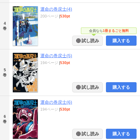
運命の巻戻士(4)
200ページ
|
530pt
4
巻
会員なら
1冊まるごと無料
試し読み
購入する
運命の巻戻士(5)
194ページ
|
530pt
5
巻
試し読み
購入する
運命の巻戻士(6)
194ページ
|
530pt
6
巻
試し読み
購入する