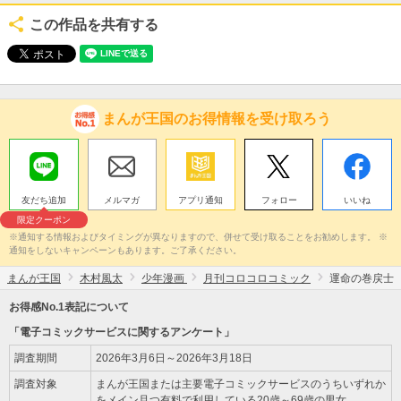
この作品を共有する
まんが王国のお得情報を受け取ろう
友だち追加
メルマガ
アプリ通知
フォロー
いいね
限定クーポン
※通知する情報およびタイミングが異なりますので、併せて受け取ることをお勧めします。 ※
通知をしないキャンペーンもあります。ご了承ください。
まんが王国
木村風太
少年漫画
月刊コロコロコミック
運命の巻戻士
お得感No.1表記について
「電子コミックサービスに関するアンケート」
調査期間
2026年3月6日～2026年3月18日
調査対象
まんが王国または主要電子コミックサービスのうちいずれか
をメイン且つ有料で利用している20歳～69歳の男女