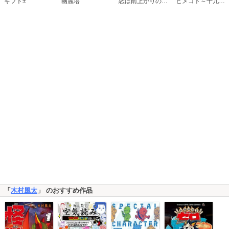
恋は雨上がりのように
ギフト±
幽麗塔
ヒメゴト～十九歳の制服～
「
木村風太
」 のおすすめ作品