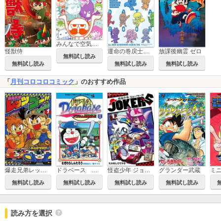
みんなで空気読み。コロコロコミックVer.
怪獣侍
運命の巻戻士 スペシャルキャラクターデータブック
放課後幽霊 ゼロ
無料試し読み
無料試し読み
無料試し読み
無料試し読み
「
月刊コロコロコミック
」のおすすめ作品
爆走兄弟レッツ＆ゴー!!
ドラベース ドラえもん超野球(スーパーベースボール)外伝
怪盗少年 ジョーカーズ
グランダー武蔵
無料試し読み
無料試し読み
無料試し読み
無料試し読み
読み方を選択