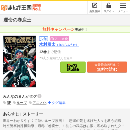
新規登録
ログイン
メニュー
運命の巻戻士
無料キャンペーン
実施中！
少年
アニメ化
木村風太
（きむらふうた）
12巻
まで配信
73人
がお気に入り登録中
会員登録(無料)して
無料で読む
みんなのまんがタグ
SF
ループ
アニメ化
タグ編集
あらすじ | ストーリー
世界一わかりやすくて熱いループ漫画！ 悲運の死を遂げた人々を救う組織、
時空警察特殊機動隊、通称「巻戻士」！彼らの武器は右眼に埋め込まれたタイ