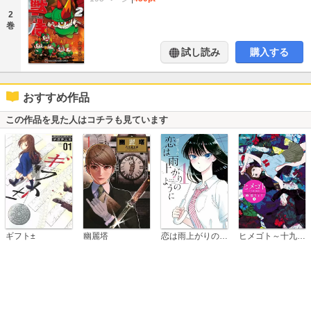
2
巻
試し読み
購入する
おすすめ作品
この作品を見た人はコチラも見ています
恋は雨上がりのように
ギフト±
幽麗塔
ヒメゴト～十九歳の制服～