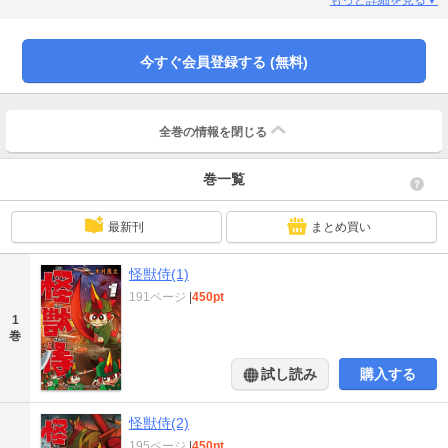
今すぐ会員登録する (無料)
全巻の情報を
閉じる
巻一覧
最新刊
まとめ買い
怪獣侍(1)
191ページ
|
450pt
1
巻
試し読み
購入する
怪獣侍(2)
195ページ
|
450pt