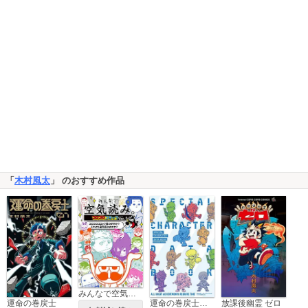
「
木村風太
」 のおすすめ作品
みんなで空気読み。コロコロコミックVer.
運命の巻戻士
運命の巻戻士 スペシャルキャラクターデータブック
放課後幽霊 ゼロ