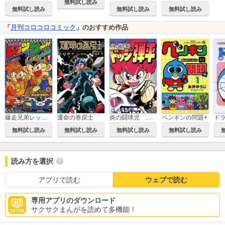
無料試し読み
無料試し読み
無料試し読み
無料試し読み
「
月刊コロコロコミック
」のおすすめ作品
爆走兄弟レッツ＆ゴー!!
運命の巻戻士
ペンギンの問題+
ド
炎の闘球児 ドッジ弾平
無料試し読み
無料試し読み
無料試し読み
無料試し読み
読み方を選択
アプリで読む
ウェブで読む
専用アプリのダウンロード
サクサクまんがを読めて多機能！