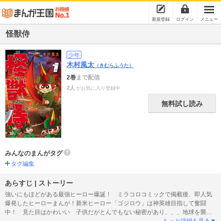
新規登録
ログイン
メニュー
怪獣侍
少年
木村風太
（きむらふうた）
2巻
まで配信
2人
がお気に入り登録中
無料試し読み
みんなのまんがタグ
タグ編集
あらすじ | ストーリー
強いにもほどがある最強ヒーロー爆誕！ ミラコロコミックで掲載後、即人気
爆発したヒーローまんが！新米ヒーロー「ゴジロウ」は神英雄目指して奮闘
中！ 見た目はかわいい 子供だがとんでもない秘密があり、、、地球を襲撃
する怪獣を斬りまくる！
もっと詳細を見る▼