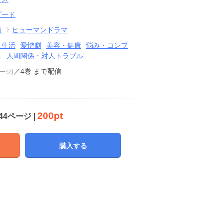
ダード
画
ヒューマンドラマ
・生活
愛憎劇
美容・健康
悩み・コンプ
ス
人間関係・対人トラブル
／4巻
まで配信
ページ)
200pt
44ページ |
購入する