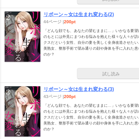
リボーン～女は生まれ変わる(2)
44ページ |
200pt
「どんな顔でも、あなたの望むままに…」いかなる要望
のもとには外見にまつわる悩みを抱えた様々な人々が訪
クスだという女性、自分の妻を美しく全身改造させたい
美熟女、整形手術で望み通りの顔や身体を手に入れた患
のか？
試し読み
リボーン～女は生まれ変わる(3)
43ページ |
200pt
「どんな顔でも、あなたの望むままに…」いかなる要望
のもとには外見にまつわる悩みを抱えた様々な人々が訪
クスだという女性、自分の妻を美しく全身改造させたい
美熟女、整形手術で望み通りの顔や身体を手に入れた患
のか？