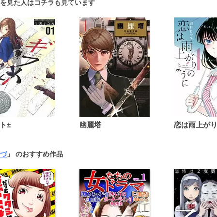
を見た人はコチラも見ています
ト±
幽麗塔
づ
」 のおすすめ作品