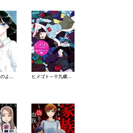
恋は雨上がりのように
ヒメゴト～十九歳の制服～