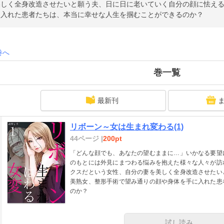
美しく全身改造させたいと願う夫、日に日に老いていく自分の顔に怯え
に入れた患者たちは、本当に幸せな人生を掴むことができるのか？
巻へ
巻一覧
最新刊
リボーン～女は生まれ変わる(1)
44ページ |
200pt
「どんな顔でも、あなたの望むままに…」いかなる要望
のもとには外見にまつわる悩みを抱えた様々な人々が訪
クスだという女性、自分の妻を美しく全身改造させたい
美熟女、整形手術で望み通りの顔や身体を手に入れた患
のか？
試し読み