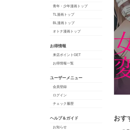
青年・少年漫画トップ
TL漫画トップ
BL漫画トップ
オトナ漫画トップ
お得情報
来店ポイントGET
お得情報一覧
ユーザーメニュー
会員登録
ログイン
チェック履歴
おす
ヘルプ＆ガイド
お知らせ