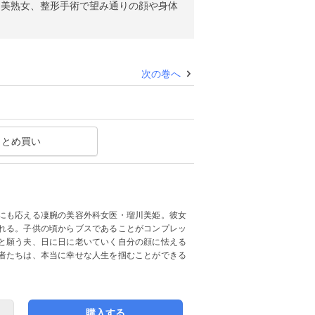
る美熟女、整形手術で望み通りの顔や身体
次の巻へ
まとめ買い
にも応える凄腕の美容外科女医・瑠川美姫。彼女
れる。子供の頃からブスであることがコンプレッ
と願う夫、日に日に老いていく自分の顔に怯える
者たちは、本当に幸せな人生を掴むことができる
購入する