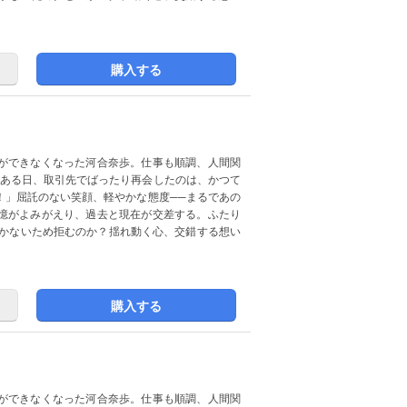
購入する
ができなくなった河合奈歩。仕事も順調、人間関
なある日、取引先でばったり再会したのは、かつて
！」屈託のない笑顔、軽やかな態度──まるであの
憶がよみがえり、過去と現在が交差する。ふたり
つかないため拒むのか？揺れ動く心、交錯する想い
購入する
ができなくなった河合奈歩。仕事も順調、人間関