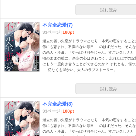
試し読み
不完全恋愛(7)
33ページ |
180pt
過去の苦い失恋がトラウマとなり、本気の恋をすること
係にも恵まれ、不満のない毎日──のはずだった。そん
の恋人・芹田。「やっぱり河合じゃん、すごい久しぶり
頃のままの彼に、奈歩の心はざわつく。忘れたはずの記
はもう一度向き合うことができるのか？ それとも、傷
──切なくも温かい、大人のラブストーリー。
試し読み
不完全恋愛(8)
33ページ |
180pt
過去の苦い失恋がトラウマとなり、本気の恋をすること
係にも恵まれ、不満のない毎日──のはずだった。そん
の恋人・芹田。「やっぱり河合じゃん、すごい久しぶり