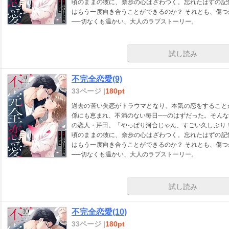
頃のままの彼に、奈歩の心はざわつく。忘れたはずの記
はもう一度向き合うことができるのか？ それとも、傷
──切なくも温かい、大人のラブストーリー。
試し読み
不完全恋愛(9)
33ページ |
180pt
過去の苦い失恋がトラウマとなり、本気の恋をすること
係にも恵まれ、不満のない毎日──のはずだった。そん
の恋人・芹田。「やっぱり河合じゃん、すごい久しぶり
頃のままの彼に、奈歩の心はざわつく。忘れたはずの記
はもう一度向き合うことができるのか？ それとも、傷
──切なくも温かい、大人のラブストーリー。
試し読み
不完全恋愛(10)
33ページ |
180pt