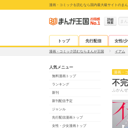
漫画・コミックを読むなら国内最大級サイトのまん
詳細
検索
トップ
先行配信
女性/
漫画・コミック読むならまんが王国
イアム
人気メニュー
漫画・
無料漫画トップ
不完
ランキング
ふかんぜ
新刊
新刊配信予定
ジャンル
先行配信漫画トップ
女性・少女漫画トップ