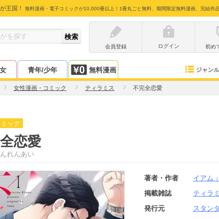
が王国！
無料漫画・電子コミックが10,000冊以上！1冊丸ごと無料、期間限定無料漫画、完結作
ログイン
会員登録
初め
少女
青年/少年
無料漫画
ジャン
女性漫画・コミック
ティラミス
不完全恋愛
コミック
全恋愛
んれんあい
著者・作者
イアム
（
掲載雑誌
ティラ
発行元
スタン