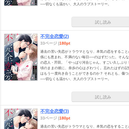
──切なくも温かい、大人のラブストーリー。
試し読み
不完全恋愛(2)
33ページ |
180pt
過去の苦い失恋がトラウマとなり、本気の恋をすること
係にも恵まれ、不満のない毎日──のはずだった。そん
の恋人・芹田。「やっぱり河合じゃん、すごい久しぶり
頃のままの彼に、奈歩の心はざわつく。忘れたはずの記
はもう一度向き合うことができるのか？ それとも、傷
──切なくも温かい、大人のラブストーリー。
試し読み
不完全恋愛(3)
33ページ |
180pt
過去の苦い失恋がトラウマとなり、本気の恋をすること