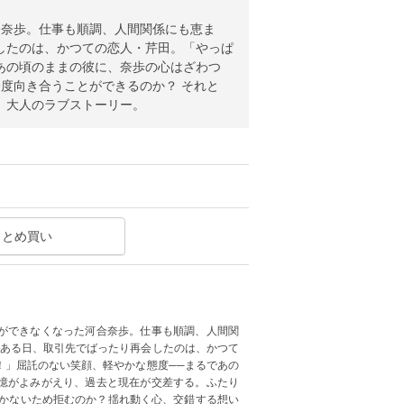
合奈歩。仕事も順調、人間関係にも恵ま
したのは、かつての恋人・芹田。「やっぱ
あの頃のままの彼に、奈歩の心はざわつ
度向き合うことができるのか？ それと
、大人のラブストーリー。
まとめ買い
ができなくなった河合奈歩。仕事も順調、人間関
なある日、取引先でばったり再会したのは、かつて
！」屈託のない笑顔、軽やかな態度──まるであの
憶がよみがえり、過去と現在が交差する。ふたり
つかないため拒むのか？揺れ動く心、交錯する想い