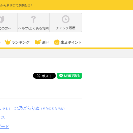
品から新刊まで多数配信！
チェック履歴
ての方へ
ヘルプ/よくある質問
ル
ランキング
新刊
来店ポイント
北乃どらりぬ
いあむ）
（きたのどらりぬ）
ミス
ダード