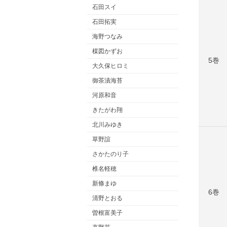
石田スイ
石田拓実
海野つなみ
楳図かずお
5巻
大久保ヒロミ
御茶漬海苔
河原和音
きたがわ翔
北川みゆき
草野誼
さかたのり子
椎名軽穂
新條まゆ
6巻
清野とおる
曽根富美子