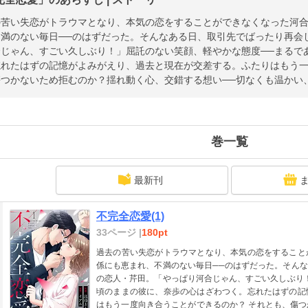
の苦い失恋がトラウマとなり、本気の恋をすることができなくなった河
不満のない毎日──のはずだった。そんなある日、取引先でばったり再会
合じゃん、すごい久しぶり！」屈託のない笑顔、軽やかな態度──まるで
忘れたはずの記憶がよみがえり、過去と現在が交差する。ふたりはもう一
傷つかないため拒むのか？揺れ動く心、交錯する想い──切なくも温かい
巻一覧
最新刊
不完全恋愛(1)
33ページ |
180pt
過去の苦い失恋がトラウマとなり、本気の恋をすること
係にも恵まれ、不満のない毎日──のはずだった。そん
の恋人・芹田。「やっぱり河合じゃん、すごい久しぶり
頃のままの彼に、奈歩の心はざわつく。忘れたはずの記
はもう一度向き合うことができるのか？ それとも、傷