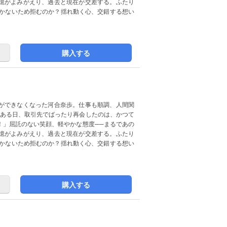
憶がよみがえり、過去と現在が交差する。ふたり
つかないため拒むのか？揺れ動く心、交錯する想い
購入する
ができなくなった河合奈歩。仕事も順調、人間関
なある日、取引先でばったり再会したのは、かつて
！」屈託のない笑顔、軽やかな態度──まるであの
憶がよみがえり、過去と現在が交差する。ふたり
つかないため拒むのか？揺れ動く心、交錯する想い
購入する