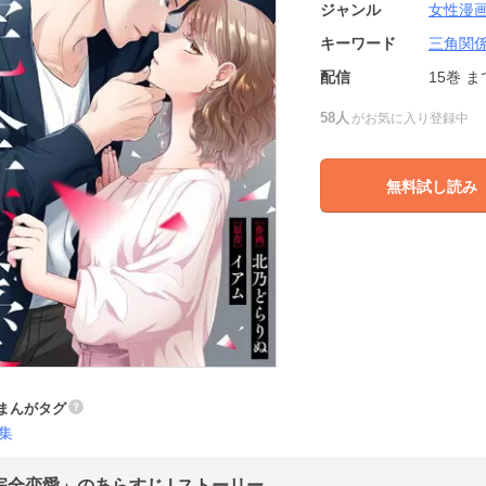
ジャンル
女性漫
キーワード
三角関
配信
15巻
ま
58人
がお気に入り登録中
無料試し読み
まんがタグ
集
完全恋愛」のあらすじ | ストーリー