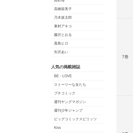
高野苺
高橋留美子
乃木坂太郎
東村アキコ
藤沢とおる
真島ヒロ
矢沢あい
7巻
人気の掲載雑誌
BE・LOVE
ストーリーな女たち
プチコミック
週刊ヤングマガジン
週刊少年ジャンプ
ビッグコミックスピリッツ
Kiss