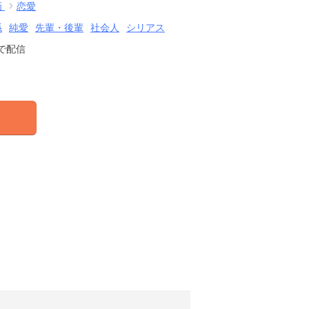
画
恋愛
係
純愛
先輩・後輩
社会人
シリアス
で配信