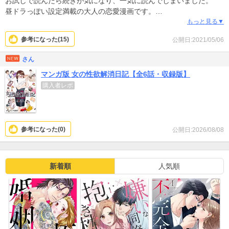
お試しで読んだら続きが気になり、一気に読んでしまいました。
昼ドラっぽい設定満載の大人の恋愛漫画です。
絵が少し古いですが、テンポがいい。
もっと見る▼
展開が早いけど、キャラクターの背景に意味もあるので納得。
参考になった(
15
)
公開日:2021/05/06
続きが気になります！
さん
マンガ版 女の性欲解消日記【全6話・収録版】
購入者レポ
参考になった(
0
)
公開日:2026/08/08
新着順
人気順