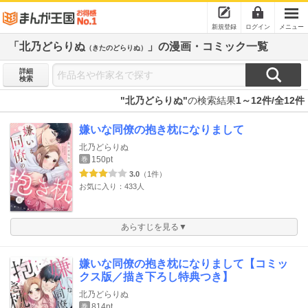
新規登録
ログイン
メニュー
「北乃どらりぬ
」の漫画・コミック一覧
（きたのどらりぬ）
詳細
検索
"北乃どらりぬ"
の検索結果
1～12件/全12件
嫌いな同僚の抱き枕になりまして
北乃どらりぬ
150pt
巻
3.0
（1件）
お気に入り：433人
あらすじを見る▼
嫌いな同僚の抱き枕になりまして【コミッ
クス版／描き下ろし特典つき】
北乃どらりぬ
814pt
巻