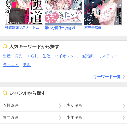
極道婚姻リスタート～もう一度俺に惚れさせる～
不完全恋愛
嫌いな同僚の抱き枕になりまして【コミックス版／描き下ろし特典つき】
人気キーワードから探す
出産・育児
くらし・生活
バイオレンス
愛憎劇
ミステリー
ラブコメ
学園
キーワード一覧
ジャンルから探す
女性漫画
少女漫画
青年漫画
少年漫画