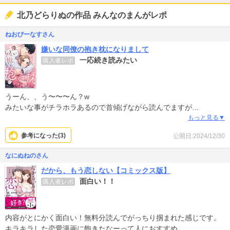
北乃どらりぬの作品 みんなのまんがレポ
ねおびーなすさん
嫌いな同僚の抱き枕になりまして
一応続き読みたい
購入者レポ
うーん、、う〜〜〜ん？w
みたいな事がチラホラあるので首傾げながら読んでますが
素直じゃない2人の行く末はこの後もちゃんと読みたいなと思ってま
もっと見る▼
す。
参考になった(
3
)
公開日:2024/12/30
なにぬねのさん
だから、もう恋しない【コミックス版】
面白い！！
購入者レポ
内容がとにかく面白い！無料分読んでがっちり掴まれた感じです。
キラキラした恋愛漫画に飽きたなーって人におすすめ。