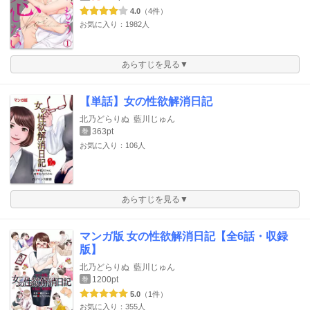
4.0
（4件）
お気に入り：1982人
あらすじを見る▼
【単話】女の性欲解消日記
北乃どらりぬ
藍川じゅん
363pt
巻
お気に入り：106人
あらすじを見る▼
マンガ版 女の性欲解消日記【全6話・収録
版】
北乃どらりぬ
藍川じゅん
1200pt
巻
5.0
（1件）
お気に入り：355人