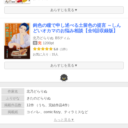
あらすじを見る▼
鈍色の瞳で申し述べる土留色の提言 ～しん
どいオカマのお悩み相談【全9話収録版】
北乃どらりぬ
BSディム
完
1200pt
巻
5.0
（1件）
お気に入り：15人
あらすじを見る▼
作家名
北乃どらりぬ
ふりがな
きたのどらりぬ
掲載作品数
12作 （うち、完結作品4作）
掲載紙
コイパレ、comic fizzy、ティラミスなど
もっと見る▼