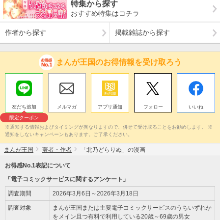
特集から探す
おすすめ特集はコチラ
作者から探す
掲載雑誌から探す
まんが王国のお得情報を受け取ろう
友だち追加
メルマガ
アプリ通知
フォロー
いいね
限定クーポン
※通知する情報およびタイミングが異なりますので、併せて受け取ることをお勧めします。 ※
通知をしないキャンペーンもあります。ご了承ください。
まんが王国
著者・作者
「北乃どらりぬ」の漫画
お得感No.1表記について
「電子コミックサービスに関するアンケート」
調査期間
2026年3月6日～2026年3月18日
調査対象
まんが王国または主要電子コミックサービスのうちいずれか
をメイン且つ有料で利用している20歳～69歳の男女