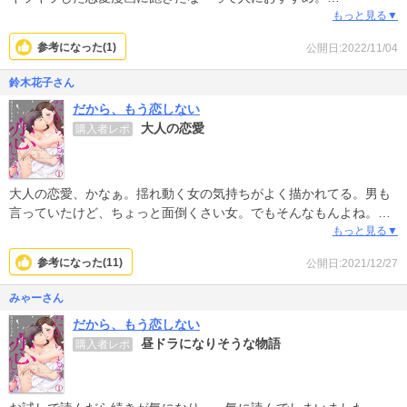
所々共感できたりして。森さんの不器用だけど、あったかい人柄と
もっと見る▼
か、読んでてじわじわきます。
参考になった(
1
)
公開日:2022/11/04
鈴木花子さん
だから、もう恋しない
大人の恋愛
購入者レポ
大人の恋愛、かなぁ。揺れ動く女の気持ちがよく描かれてる。男も
言っていたけど、ちょっと面倒くさい女。でもそんなもんよね。程
良くエッチです。
もっと見る▼
ただ、時々絵が不安定になるので、それで星４つ。
参考になった(
11
)
公開日:2021/12/27
みゃーさん
だから、もう恋しない
昼ドラになりそうな物語
購入者レポ