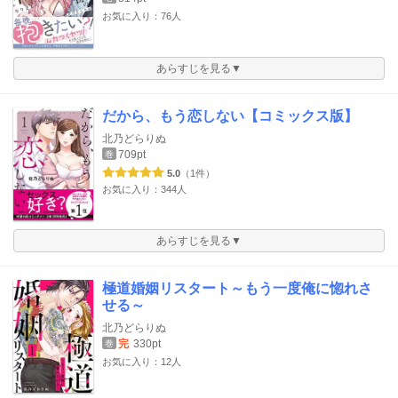
お気に入り：76人
あらすじを見る▼
だから、もう恋しない【コミックス版】
北乃どらりぬ
709pt
巻
5.0
（1件）
お気に入り：344人
あらすじを見る▼
極道婚姻リスタート～もう一度俺に惚れさ
せる～
北乃どらりぬ
完
330pt
巻
お気に入り：12人