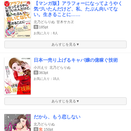
【マンガ版】アラフォーになってようやく
気づいたんだけど、私、たぶん向いてな
い。生きることに……
北乃どらりぬ
甘木サカヱ
185pt
巻
お気に入り：8人
あらすじを見る▼
日本一売り上げるキャバ嬢の億稼ぐ技術
小川えり
北乃どらりぬ
363pt
巻
お気に入り：15人
あらすじを見る▼
だから、もう恋しない
北乃どらりぬ
完
150pt
巻