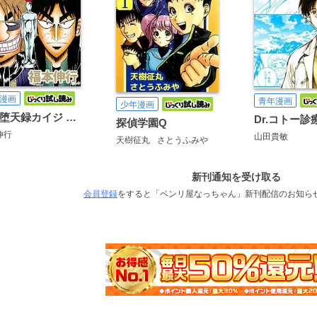
漫画
青年漫画
少年漫画
賭博堕天録カイジ ワン・ポーカー編
Dr.コトー診
探偵学園Q
伸行
山田貴敏
天樹征丸
さとうふみや
新刊通知を受け取る
会員登録
をすると「ベンリ屋なっちゃん」新刊配信のお知ら