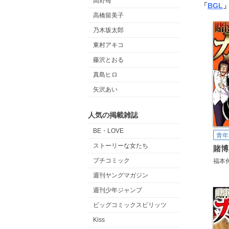
高野苺
「
BGL
高橋留美子
乃木坂太郎
東村アキコ
藤沢とおる
真島ヒロ
矢沢あい
人気の掲載雑誌
BE・LOVE
青年
ストーリーな女たち
プチコミック
福本
週刊ヤングマガジン
週刊少年ジャンプ
ビッグコミックスピリッツ
Kiss