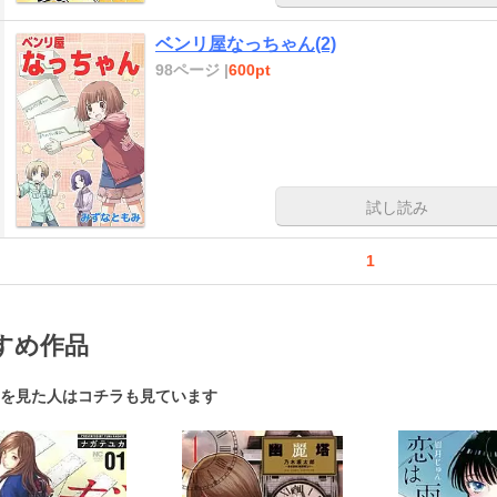
ベンリ屋なっちゃん(2)
98ページ |
600pt
試し読み
1
すめ作品
を見た人はコチラも見ています