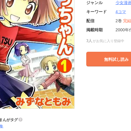
ジャンル
少女漫
キーワード
4コマ
配信
2巻
完
掲載時期
2000年
3人
がお気に入り登録中
無料試し読み
まんがタグ
集