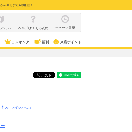
品から新刊まで多数配信！
チェック履歴
ての方へ
ヘルプ/よくある質問
ル
ランキング
新刊
来店ポイント
ともみ
（みずなともみ）
リー