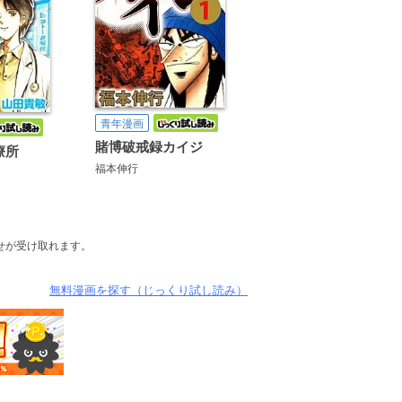
青年漫画
賭博破戒録カイジ
療所
福本伸行
せが受け取れます。
無料漫画を探す（じっくり試し読み）