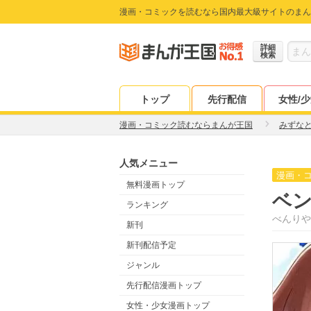
漫画・コミックを読むなら国内最大級サイトのまん
詳細
検索
トップ
先行配信
女性/
漫画・コミック読むならまんが王国
みずな
人気メニュー
漫画・
無料漫画トップ
ベ
ランキング
べんりや
新刊
新刊配信予定
ジャンル
先行配信漫画トップ
女性・少女漫画トップ