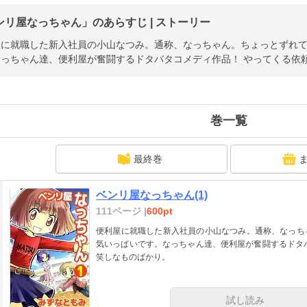
ンリ屋なっちゃん」のあらすじ | ストーリー
屋に就職した新入社員の小山なつみ。通称、なっちゃん。ちょっとずれ
なっちゃん達、便利屋が奮闘するドタバタコメディ作品！ やってくる依
巻一覧
最終巻
ベンリ屋なっちゃん(1)
111ページ |
600pt
便利屋に就職した新入社員の小山なつみ。通称、なっち
気いっぱいです。なっちゃん達、便利屋が奮闘するドタ
笑しなものばかり。
試し読み