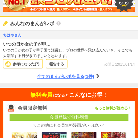
みんなのまんがレポ
ちはやさん
いつの日か女の子が甲…
いつの日か女の子が甲子園で活躍し、プロの世界へ飛び込んでいき、そこでも
大活躍する日がきてほしいと思います。
参考になった(
7
)
報告する
公開日:
2015/01/14
全てのまんがレポを見る(1件)
無料会員
こんなにお得！
になると
会員限定無料
もっと無料が読める！
会員登録で無料増量
＼この他にも会員無料漫画がいっぱい／