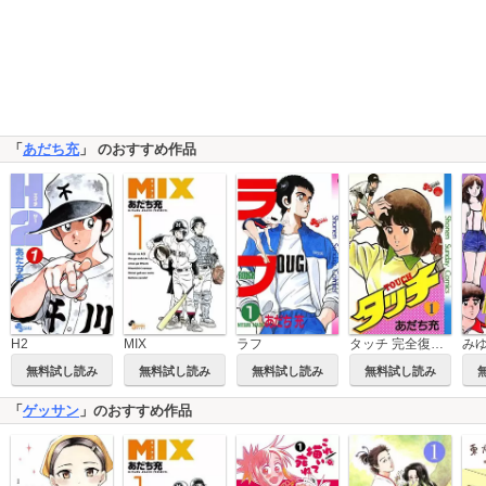
「
あだち充
」 のおすすめ作品
H2
MIX
ラフ
タッチ 完全復刻版
み
無料試し読み
無料試し読み
無料試し読み
無料試し読み
「
ゲッサン
」のおすすめ作品