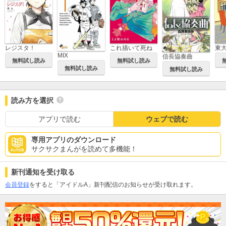
レジスタ！
これ描いて死ね
東
MIX
信長協奏曲
無料試し読み
無料試し読み
無料試し読み
無料試し読み
読み方を選択
アプリで読む
ウェブで読む
専用アプリのダウンロード
サクサクまんがを読めて多機能！
新刊通知を受け取る
会員登録
をすると「アイドルA」新刊配信のお知らせが受け取れます。