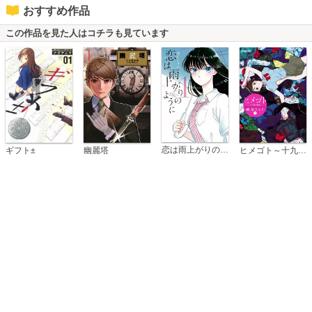
おすすめ作品
この作品を見た人はコチラも見ています
恋は雨上がりのように
ギフト±
幽麗塔
ヒメゴト～十九歳の制服～