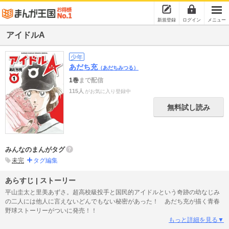
新規登録
ログイン
メニュー
アイドルA
少年
あだち充
（あだちみつる）
1巻
まで配信
115人
がお気に入り登録中
無料試し読み
みんなのまんがタグ
未完
タグ編集
あらすじ | ストーリー
平山圭太と里美あずさ。超高校級投手と国民的アイドルという奇跡の幼なじみ
の二人には他人に言えないどんでもない秘密があった！ あだち充が描く青春
野球ストーリーがついに発売！！
もっと詳細を見る▼