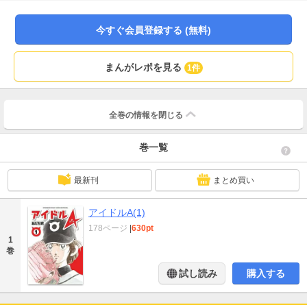
今すぐ会員登録する (無料)
まんがレポを見る
1件
全巻の情報を
閉じる
巻一覧
最新刊
まとめ買い
アイドルA(1)
178ページ
|
630pt
1
巻
試し読み
購入する