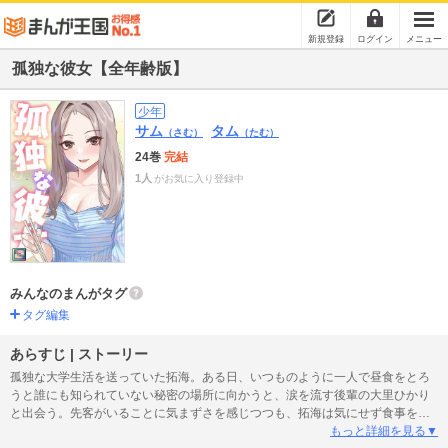
新規登録
ログイン
メニュー
孤独な彼女【全年齢版】
少年
サム
タム
（さむ）
（たむ）
24巻
完結
1人
がお気に入り登録中
みんなのまんがタグ
タグ編集
あらすじ | ストーリー
孤独な大学生活を送っていた拓海。ある日、いつものように一人で昼食をとろ
うと誰にも知られていない秘密の場所に向かうと、涙を流す後輩の大里ひかり
と出会う。先客がいることに気まずさを感じつつも、拓海は気にせず食事を始
める。しかし、ひかりの空腹そうな視線に耐えられず、おかずを分けること
もっと詳細を見る▼