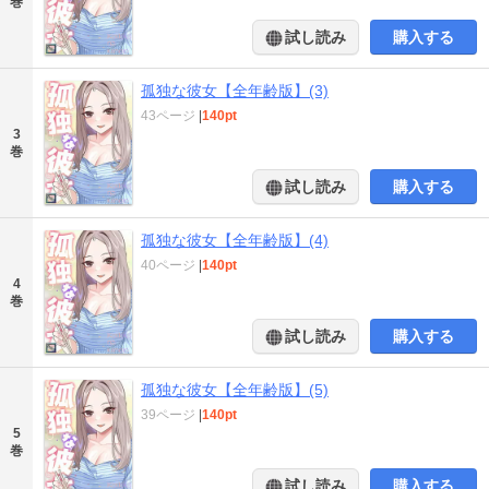
巻
試し読み
購入する
孤独な彼女【全年齢版】(3)
43ページ
|
140pt
3
巻
試し読み
購入する
孤独な彼女【全年齢版】(4)
40ページ
|
140pt
4
巻
試し読み
購入する
孤独な彼女【全年齢版】(5)
39ページ
|
140pt
5
巻
試し読み
購入する