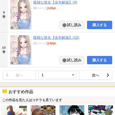
孤独な彼女【全年齢版】(9)
38ページ
|
140pt
9
巻
試し読み
購入する
孤独な彼女【全年齢版】(10)
35ページ
|
140pt
10
巻
試し読み
購入する
前へ
次へ
おすすめ作品
この作品を見た人はコチラも見ています