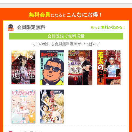
無料会員
こんなにお得！
になると
会員限定無料
もっと無料が読める！
会員登録で無料増量
＼この他にも会員無料漫画がいっぱい／