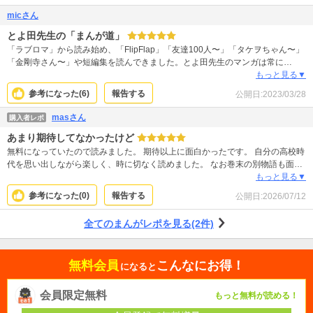
micさん
とよ田先生の「まんが道」
「ラブロマ」から読み始め、「FlipFlap」「友達100人〜」「タケヲちゃん〜」
「金剛寺さん〜」や短編集を読んできました。とよ田先生のマンガは常に
「愛」に溢れています。その愛の対象は恋人、友達、家族、仲間、自分が打ち
もっと見る▼
込めるもの…様々です。作品は先生の故郷でもある東京の離島、大島を舞台に
参考になった(
6
)
報告する
公開日:
2023/03/28
描かれます。その環境の中で育った漫画家に憧れる少女が主人公です。とよ田
先生が大きな愛をもって描いてきたであろう「マンガ」ですが、その愛を持ち
masさん
購入者レポ
続けるが故に生まれる苦しみ、悩み、困難にぶつかり続け、少女が成長してい
あまり期待してなかったけど
く物語です。マンガが好きな人全てにオススメです！蛇足ながら、とよ田先生
は手塚先生の用いていたスターシステムを生かしているため、別作品のキャラ
無料になっていたので読みました。 期待以上に面白かったです。 自分の高校時
である「ヒカルちゃん」や「零」さんが、違うキャラとして本作品に出てくる
代を思い出しながら楽しく、時に切なく読めました。 なお巻末の別物語も面白
のもとよ田ファンならではの楽しみです。
いです。 若き手島先生のクズっぷりがなかなかです。
もっと見る▼
参考になった(
0
)
報告する
公開日:
2026/07/12
全てのまんがレポを見る(2件)
無料会員
こんなにお得！
になると
会員限定無料
もっと無料が読める！