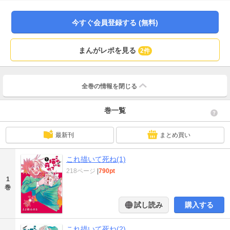
住む安海 相は、漫画が大好きな高校１年生。長年活動休止状態の憧れの漫画家
☆野０先生がコミティアに出展することを知り、東京都区内に旅立つことに…
そしてコミティア会場での思わぬ出会いが相の人生を変える！ 漫画家にはど
今すぐ会員登録する (無料)
うやったらなれるのか？知っているようで知らない漫画創作の世界。この物語
は、その世界に続く“まんが道”へ踏み出していく少女の物語。 漫画家を目指し
ている人にも、かつて目指していた人にも、漫画が好きな人にはもちろん、漫
まんがレポを見る
2件
画を毛嫌いしている人にも、漫画を読んだことがない人にだって絶対に読んで
もらいたい漫画の漫画ッ！！ ゲッサン本誌掲載時のカラーページを単行本で
もカラーで再現！ 巻末には本作に実は深く関わる作品だった「週刊ビッグコ
ミックスピリッツ」に掲載された読切、『デビュー』タイトル改めの『ロスト
全巻の情報を
閉じる
ワールド』を収録！
巻一覧
最新刊
まとめ買い
これ描いて死ね(1)
218ページ
|
790pt
1
巻
試し読み
購入する
これ描いて死ね(2)