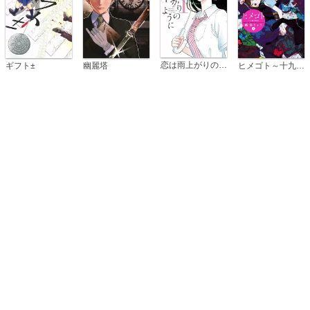
恋は雨上がりのように
ギフト±
幽麗塔
ヒメゴト～十九歳の制服～