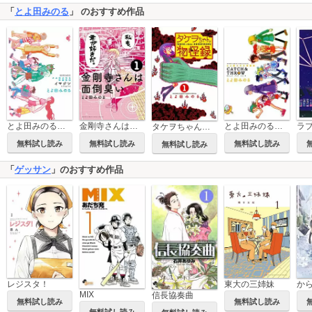
「
とよ田みのる
」 のおすすめ作品
とよ田みのる短編集 CATCH&THROW
とよ田みのる短編集2 イマジン
金剛寺さんは面倒臭い
タケヲちゃん物怪録
無料試し読み
無料試し読み
無料試し読み
無料試し読み
「
ゲッサン
」のおすすめ作品
レジスタ！
東大の三姉妹
MIX
信長協奏曲
無料試し読み
無料試し読み
無料試し読み