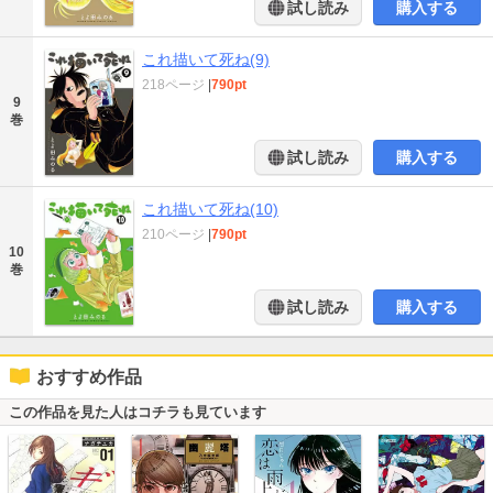
試し読み
購入する
これ描いて死ね(9)
218ページ
|
790pt
9
巻
試し読み
購入する
これ描いて死ね(10)
210ページ
|
790pt
10
巻
試し読み
購入する
おすすめ作品
この作品を見た人はコチラも見ています