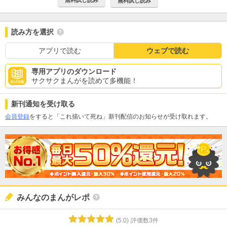
無料試し読み
読み方を選択
アプリで読む
ウェブで読む
専用アプリのダウンロード
サクサクまんがを読めて多機能！
新刊通知を受け取る
会員登録
をすると「これ描いて死ね」新刊配信のお知らせが受け取れます。
みんなのまんがレポ
(
5.0
)
評価数
3
件