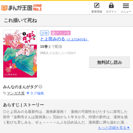
新規登録
ログイン
メニュー
これ描いて死ね
少年
アニメ化
とよ田みのる
（とよだみのる）
10巻
まで配信
268人
がお気に入り登録中
無料試し読み
みんなのまんがタグ
マンガ大賞
タグ編集
あらすじ | ストーリー
◎とよ田みのる最新作は、漫画家漫画！ 漫画の可能性をひたすらに探究した
前作『金剛寺さんは面倒臭い』完結から１年８か月。待望の新作は、漫画を描
く歓びも苦しみも、ぜぇ～～～～んぶを詰め込んだ、漫画愛に満ち溢れた漫画
浪漫成長譚！漫画を愛する全ての人に届けッ！！ 東京の島しょ・伊豆王島に
もっと詳細を見る▼