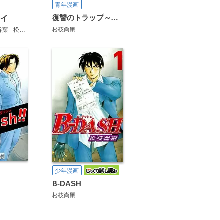
青年漫画
復讐のトラップ～今度は俺が仕掛ける番だ
ケイ
松枝尚嗣
谷葉
松枝尚嗣
少年漫画
B-DASH
松枝尚嗣