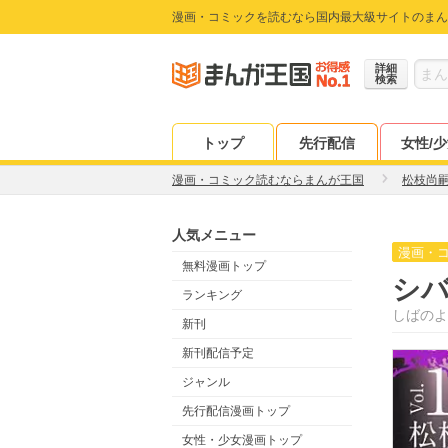
漫画・コミックを読むなら国内最大級サイトのまん
詳細
検索
トップ
先行配信
女性/
漫画・コミック読むならまんが王国
松枝尚
人気メニュー
漫画・
無料漫画トップ
シ
ランキング
しばのよ
新刊
新刊配信予定
ジャンル
先行配信漫画トップ
女性・少女漫画トップ