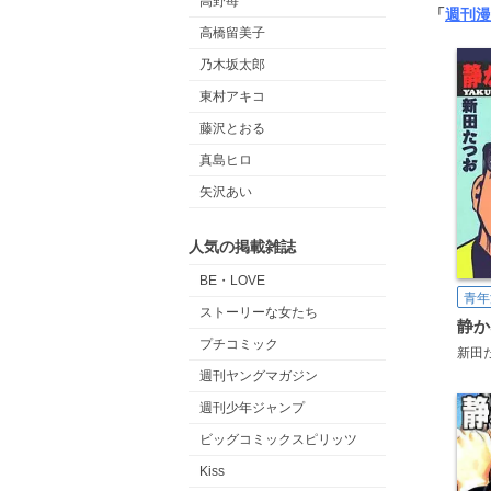
高野苺
「
週刊漫
高橋留美子
乃木坂太郎
東村アキコ
藤沢とおる
真島ヒロ
矢沢あい
人気の掲載雑誌
BE・LOVE
青年
ストーリーな女たち
プチコミック
新田
週刊ヤングマガジン
週刊少年ジャンプ
ビッグコミックスピリッツ
Kiss