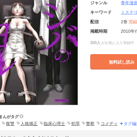
ジャンル
青年漫
キーワード
ミステ
配信
2巻
完
掲載時期
2010年
260人
がお気に入り登録中
無料試し読み
まんがタグ
復讐
人格矯正
臨床心理士
犯罪
警察
コメディ
タグ編