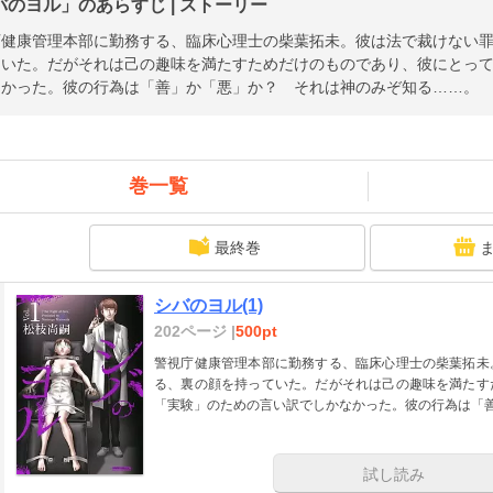
バのヨル」のあらすじ | ストーリー
庁健康管理本部に勤務する、臨床心理士の柴葉拓未。彼は法で裁けない
ていた。だがそれは己の趣味を満たすためだけのものであり、彼にとっ
なかった。彼の行為は「善」か「悪」か？ それは神のみぞ知る……。
巻一覧
最終巻
シバのヨル(1)
202ページ |
500pt
警視庁健康管理本部に勤務する、臨床心理士の柴葉拓未
る、裏の顔を持っていた。だがそれは己の趣味を満たす
「実験」のための言い訳でしかなかった。彼の行為は「
試し読み