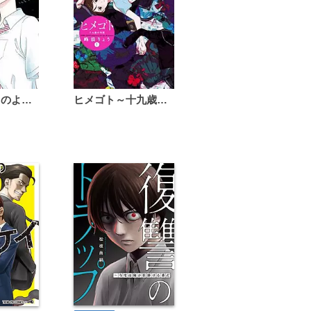
恋は雨上がりのように
ヒメゴト～十九歳の制服～