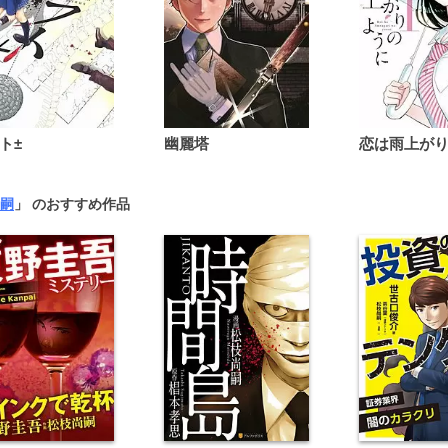
ト±
幽麗塔
嗣
」 のおすすめ作品