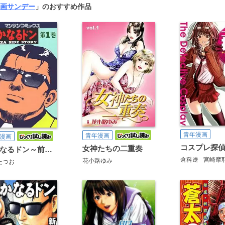
画サンデー
」のおすすめ作品
青年漫画
青年漫画
漫画
コスプレ探
女神たちの二重奏
静かなるドン～前編～
倉科遼
宮崎摩
花小路ゆみ
たつお