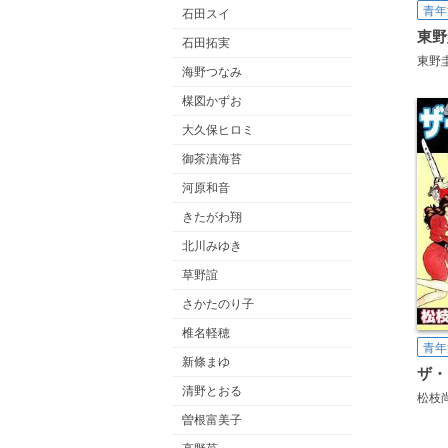
青年
石田スイ
石田拓実
東野
海野つなみ
楳図かずお
大久保ヒロミ
御茶漬海苔
河原和音
きたがわ翔
北川みゆき
草野誼
さかたのり子
椎名軽穂
青年
新條まゆ
ザ・
清野とおる
松枝
曽根富美子