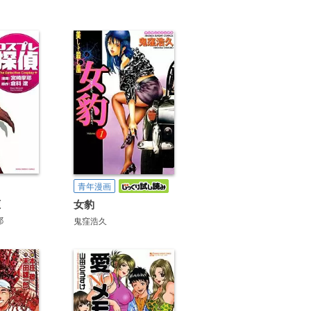
青年漫画
偵
女豹
耶
鬼窪浩久