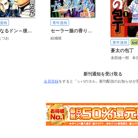
漫画
青年漫画
静かなるドン～後編～
セーラー服の香り【携帯版】
たつお
結城稜
青年漫画
蒼太の包丁
末田雄一郎
本
新刊通知を受け取る
会員登録
をすると「シバのヨル」新刊配信のお知らせが