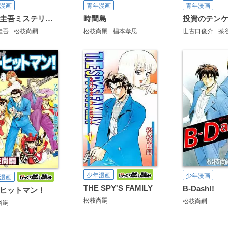
漫画
青年漫画
青年漫画
東野圭吾ミステリー ウインクで乾杯
時間島
投資のテン
圭吾
松枝尚嗣
松枝尚嗣
椙本孝思
世古口俊介
茶
少年漫画
少年漫画
漫画
THE SPY'S FAMILY
B-Dash!!
ヒットマン！
松枝尚嗣
松枝尚嗣
尚嗣