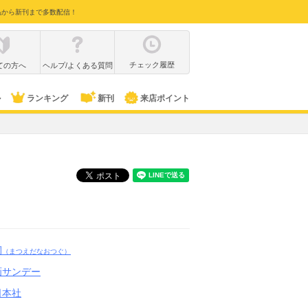
品から新刊まで多数配信！
チェック履歴
ての方へ
ヘルプ/よくある質問
ル
ランキング
新刊
来店ポイント
嗣
（まつえだなおつぐ）
画サンデー
日本社