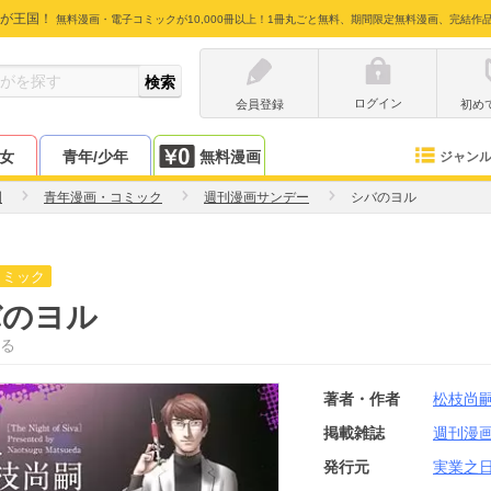
が王国！
無料漫画・電子コミックが10,000冊以上！1冊丸ごと無料、期間限定無料漫画、完結作
ログイン
会員登録
初め
少女
青年/少年
無料漫画
ジャン
嗣
青年漫画・コミック
週刊漫画サンデー
シバのヨル
コミック
バのヨル
る
著者・作者
松枝尚
掲載雑誌
週刊漫
発行元
実業之