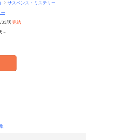
画
サスペンス・ミステリー
リー
結
/33話
完結
代～
集