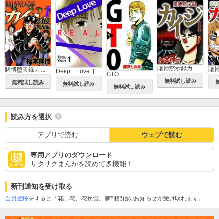
賭博黙示録カイジ
賭博堕天録カイジ 24億脱出編
Deep Love［REAL]
GTO
無料試し読み
無料試し読み
無料試し読み
無料試し読み
読み方を選択
アプリで読む
ウェブで読む
専用アプリのダウンロード
サクサクまんがを読めて多機能！
新刊通知を受け取る
会員登録
をすると「花、花、花吹雪」新刊配信のお知らせが受け取れます。