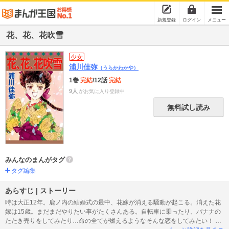
新規登録
ログイン
メニュー
花、花、花吹雪
少女
浦川佳弥
（うらかわかや）
1巻
完結
/12話
完結
9人
がお気に入り登録中
無料試し読み
みんなのまんがタグ
タグ編集
あらすじ | ストーリー
時は大正12年。鹿ノ内の結婚式の最中、花嫁が消える騒動が起こる。消えた花
嫁は15歳。まだまだやりたい事がたくさんある。自転車に乗ったり、バナナの
たたき売りをしてみたり…命の全てが燃えるようなそんな恋をしてみたい！ 走