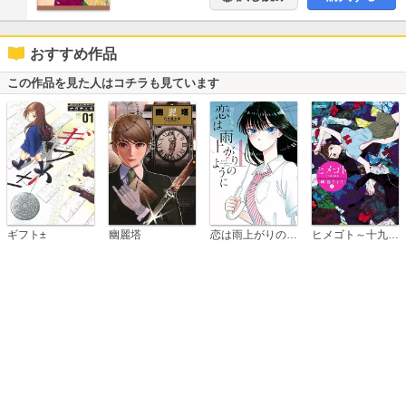
おすすめ作品
この作品を見た人はコチラも見ています
恋は雨上がりのように
ギフト±
幽麗塔
ヒメゴト～十九歳の制服～