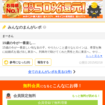
みんなのまんがレポ
まーさん
15歳の今が一番楽し…
15歳の今が一番楽しい旬な女の子。やりたいこと盛りなヒロインは、希望を胸
に結婚式を逃げ出し東京へ。列車内で助けてくれた男性と共に東京へ。やりた
いことをしたい。一生の恋を探したい。破天荒なヒロインがとても面白かった
もっと見る▼
です。
参考になった(
0
)
報告する
公開日:
2015/02/18
全てのまんがレポを見る(1件)
無料会員
こんなにお得！
になると
会員限定無料
もっと無料が読める！
会員登録で無料増量