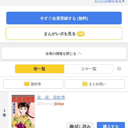
行中の汽車に飛び乗った花嫁の花は助けてくれた男性塩谷海二と2人、一路東京
もっと詳細を見る▼
を目指す…。
今すぐ会員登録する (無料)
まんがレポを見る
1件
全巻の情報を
閉じる
巻一覧
コマ一覧
最終巻
まとめ買い
花、花、花吹雪
217ページ
|
600pt
1
巻
試し読み
購入する