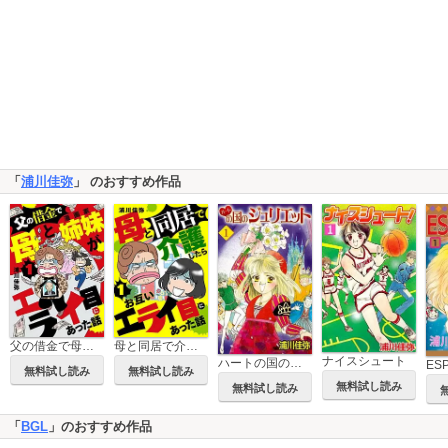
「
浦川佳弥
」 のおすすめ作品
父の借金で母と漫画家姉妹がエライ目にあった話【分冊版】
母と同居で介護したらお互いエライ目にあった話【分冊版】
ナイスシュート
ハートの国のジュリエット
ES
無料試し読み
無料試し読み
無料試し読み
無料試し読み
「
BGL
」のおすすめ作品