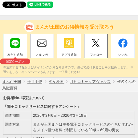
まんが王国のお得情報を受け取ろう
友だち追加
メルマガ
アプリ通知
フォロー
いいね
限定クーポン
※通知する情報およびタイミングが異なりますので、併せて受け取ることをお勧めします。 ※
通知をしないキャンペーンもあります。ご了承ください。
まんが王国
十月士也
少女漫画
月刊コミックアヴァルス
椎名くんの
鳥獣百科
お得感No.1表記について
「電子コミックサービスに関するアンケート」
調査期間
2026年3月6日～2026年3月18日
調査対象
まんが王国または主要電子コミックサービスのうちいずれか
をメイン且つ有料で利用している20歳～69歳の男女