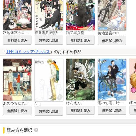
路地迷宮のロージー
猫又黒兵衛(話売り)
猫又黒兵衛
路地迷宮のロージー【分冊版】
無料試し読み
無料試し読み
無料試し読み
無料試し読み
「
月刊コミックアヴァルス
」のおすすめ作品
ぽ
雨のち雨、時々にわか雨
けんえん。
あめつちだれかれそこかしこ
flat
無料試し読み
無料試し読み
無料試し読み
無料試し読み
読み方を選択