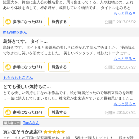
獣医大を、舞台に主人公の椎名君と、周り集まってくる、人や動物との、ふれ
あいや体験を通して、椎名君が、成長していく物語です。 タイトルをみると、
鳥獣百科で、難しい作品かと、思うかもしれませんが、面白いので、読んでみ
もっと見る▼
て下さい。
参考になった(
23
)
報告する
公開日:
2017/05/02
maysmixさん
鳥好きです。 タイト…
鳥好きです。 タイトルと表紙画の美しさに惹かれて読んでみました。 漫画読ん
で吹き出し笑いを初めてしました。 美しいペンタッチ、軽快なトークにすっか
りファンになってしまいました。 鳥に対しての愛情と画力の高さが素晴らしい
もっと見る▼
です。 登場人物達も魅力的な人ばかりだし、各人の物語もほんわかしていて一
参考になった(
31
)
報告する
公開日:
2015/07/27
気に読みました。 続刊が楽しみです。 鳥好きは勿論、動物好きな人にもオスス
メしたいです。 出会えて良かった♪
もももももこさん
とても優しい気持ちに…
とても優しい気持ちになれる作品です。絵が綺麗だったので無料立読みを利用
し一気に購入してしまいました。椎名君が出来過ぎていると最初思いました。
でもそういう人もいるし、森君のように出来なくとも諦めない人もいる。色ん
もっと見る▼
な人の色んな気持ちがあるけど、愛情をもって動物と向き合う姿は共通してい
参考になった(
14
)
報告する
公開日:
2015/07/31
ました。路上で轢かれた動物を見ると悲しくなりますが、この作品を通して、
みんなの中に優しい気持ちが芽生え、事故や悲しい動物が減ればいいな、と思
TacAさん
購入者レポ
いました。大好きな作品です。
買い直そうか思案中
まだ、まんが王国に閲覧期限があった頃、 5巻まで購入してました。 続きが読