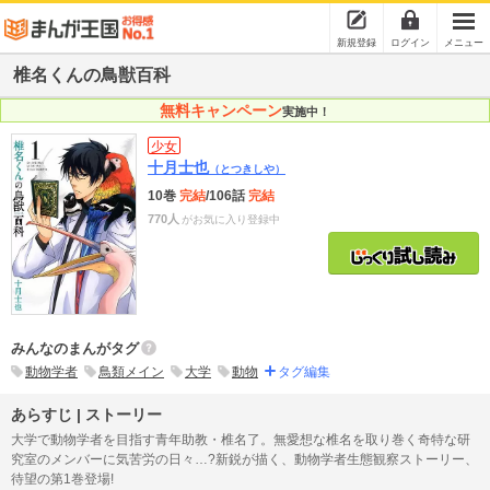
新規登録
ログイン
メニュー
椎名くんの鳥獣百科
無料キャンペーン
実施中！
少女
十月士也
（とつきしや）
10巻
完結
/106話
完結
770人
がお気に入り登録中
みんなのまんがタグ
動物学者
鳥類メイン
大学
動物
タグ編集
あらすじ | ストーリー
大学で動物学者を目指す青年助教・椎名了。無愛想な椎名を取り巻く奇特な研
究室のメンバーに気苦労の日々…?新鋭が描く、動物学者生態観察ストーリー、
待望の第1巻登場!