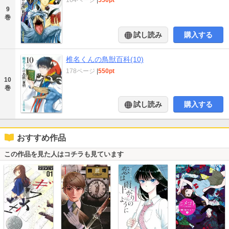
9
巻
試し読み
購入する
椎名くんの鳥獣百科(10)
178ページ
|
550pt
10
巻
試し読み
購入する
おすすめ作品
この作品を見た人はコチラも見ています