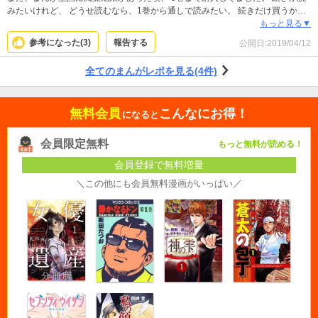
みたいけれど、 どうせ読むなら、1巻から通しで読みたい。 続きだけ買うか、
最初から買い直すか思案中。 実は鳥が苦手なのですが、 このまんがでは鳥類も
もっと見る▼
可愛く思え、 とてもお気に入りのまんがです。 登場人物も皆、魅力的で楽しめ
参考になった(
3
)
報告する
公開日:
2019/04/12
ます。 全員好きだけど、しーちゃんとみなみんが特に好き。
全てのまんがレポを見る(4件)
無料会員
こんなにお得！
になると
会員限定無料
もっと無料が読める！
会員登録で無料増量
＼この他にも会員無料漫画がいっぱい／