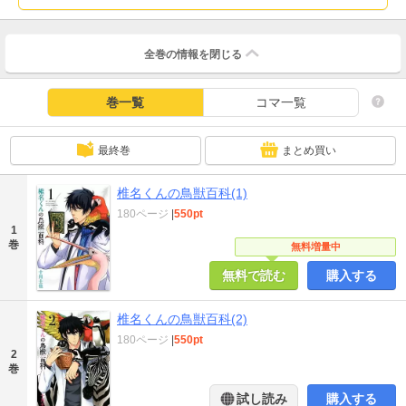
全巻の情報を
閉じる
巻一覧
コマ一覧
最終巻
まとめ買い
椎名くんの鳥獣百科(1)
180ページ
|
550pt
1
巻
無料増量中
無料で読む
購入する
椎名くんの鳥獣百科(2)
180ページ
|
550pt
2
巻
試し読み
購入する