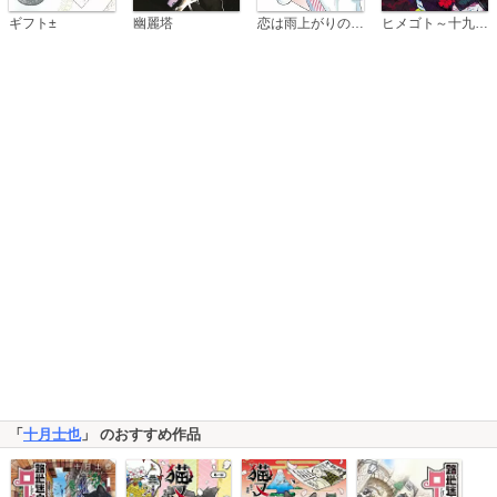
恋は雨上がりのように
ギフト±
幽麗塔
ヒメゴト～十九歳の制服～
「
十月士也
」 のおすすめ作品