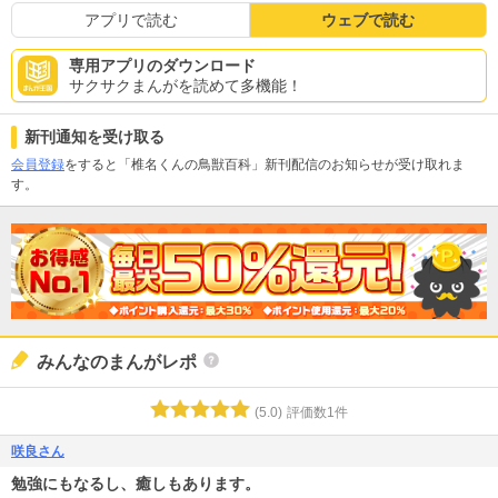
アプリで読む
ウェブで読む
専用アプリのダウンロード
サクサクまんがを読めて多機能！
新刊通知を受け取る
会員登録
をすると「椎名くんの鳥獣百科」新刊配信のお知らせが受け取れま
す。
みんなのまんがレポ
(
5.0
)
評価数
1
件
咲良さん
勉強にもなるし、癒しもあります。