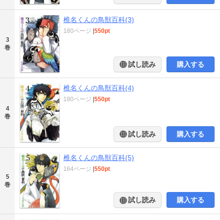
椎名くんの鳥獣百科(3)
180ページ
|
550pt
3
巻
試し読み
購入する
椎名くんの鳥獣百科(4)
180ページ
|
550pt
4
巻
試し読み
購入する
椎名くんの鳥獣百科(5)
164ページ
|
550pt
5
巻
試し読み
購入する