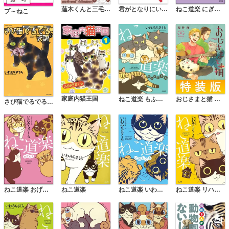
君がとなりにいるだけで ～愛すべき動物たち～
ねこ道楽 にぎやか
蓮木くんと三毛くん
プ～ねこ
家庭内猫王国
ねこ道楽 もふもふ9匹
おじさまと猫 特装版
さび猫でるでる天国
ねこ道楽 おげんき
ねこ道楽
ねこ道楽 いわしぐも
ねこ道楽 リハウス