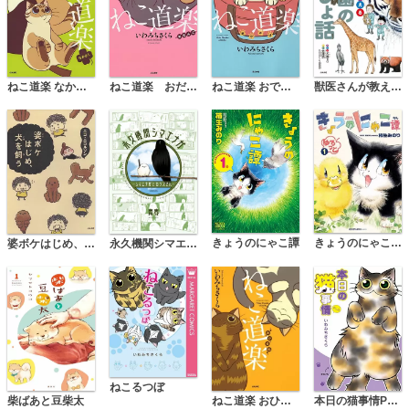
ねこ道楽 なかよし
ねこ道楽 おだんご
ねこ道楽 おでかけ
獣医さんが教える動物園のないしょ話
きょうのにゃこ譚
きょうのにゃこ譚 ゆるっと
婆ボケはじめ、犬を飼う
永久機関シマエナガ－シマエナガとカラスさん－
ねこるつぼ
柴ばあと豆柴太
ねこ道楽 おひるね
本日の猫事情PLUS