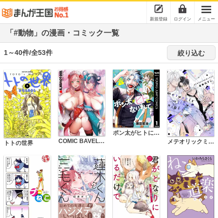
新規登録
ログイン
メニュー
「#動物」の漫画・コミック一覧
1～40件/全53件
絞り込む
ポン太がヒトになりまして。
COMIC BAVEL100号記念画集 100LOVER'S
メテオリックミルキーナイト 【電子限定特典付き】
トトの世界