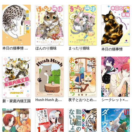
本日の猫事情 ねこまんたん編
ほんのり猫味
まったり猫味
本日の猫事情
Hush Hush ある日のリスとコヨーテ
夜子とおつとめどうぶつ
シークレット×××【電子限定おまけ付き】
新・家庭内猫王国