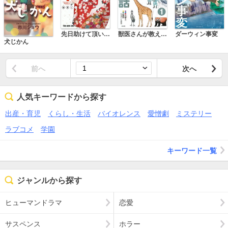
先日助けて頂いた〇〇です！
獣医さんが教える動物園のないしょ話（分冊版）
ダーウィン事変
犬じかん
前へ
次へ
人気キーワードから探す
出産・育児
くらし・生活
バイオレンス
愛憎劇
ミステリー
ラブコメ
学園
キーワード一覧
ジャンルから探す
ヒューマンドラマ
恋愛
サスペンス
ホラー