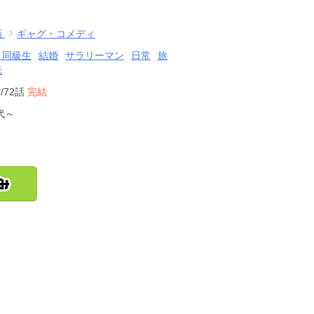
画
ギャグ・コメディ
・同級生
結婚
サラリーマン
日常
旅
光
結
/72話
完結
代～