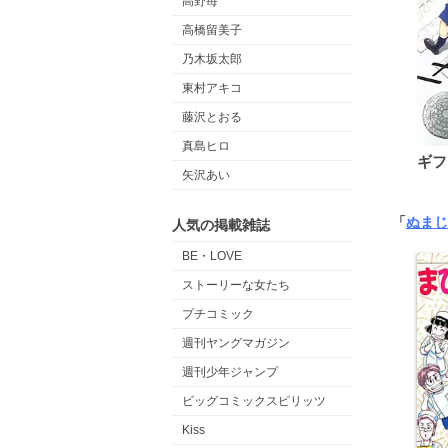
高野苺
高橋留美子
乃木坂太郎
東村アキコ
藤沢とおる
真島ヒロ
ギフ
矢沢あい
「
ぬまじ
人気の掲載雑誌
BE・LOVE
ストーリーな女たち
プチコミック
週刊ヤングマガジン
週刊少年ジャンプ
ビッグコミックスピリッツ
Kiss