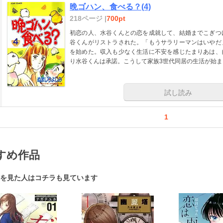
晩ゴハン、食べる？(4)
218ページ |
700pt
初恋の人、水谷くんとの恋を成就して、結婚までこぎつ
谷くんがリストラされた。「もうサラリーマンはいやだ
を始めた。収入も少なく生活に不安を感じたまりあは、
り水谷くんは承諾。こうして家族3世代同居の生活が始ま
試し読み
1
すめ作品
を見た人はコチラも見ています