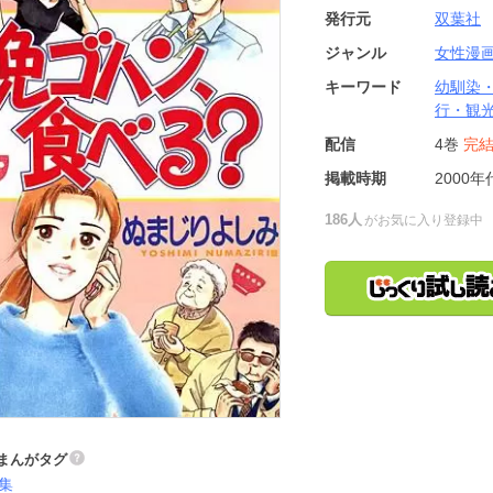
発行元
双葉社
ジャンル
女性漫
キーワード
幼馴染
行・観
配信
4巻
完
掲載時期
2000年
186人
がお気に入り登録中
まんがタグ
集