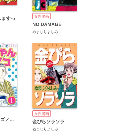
女性漫画
しますっ
NO DAMAGE
ぬまじりよしみ
女性漫画
かっちゃんカズノコ（分冊版）
金ぴらソラソラ
ぬまじりよしみ