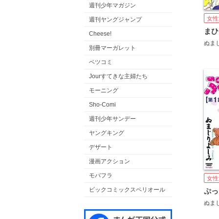
週刊少年マガジン
女性
週刊ヤングジャンプ
まひ
Cheese!
ぬま
別冊マーガレット
ベツコミ
Jourすてきな主婦たち
モーニング
Sho-Comi
週刊少年サンデー
ヤングキング
デザート
漫画アクション
モバフラ
女性
ビックコミックスペリオール
ぬま