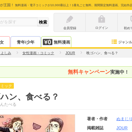
が王国！
無料漫画・電子コミックが10,000冊以上！1冊丸ごと無料、期間限定無料漫画、完結作
ログイン
会員登録
初め
少女
青年/少年
無料漫画
ジャン
りよしみ
女性漫画・コミック
JOUR
晩ゴハン、食べる？
無料キャンペーン
実施中！
コミック
ゴハン、食べる？
んたべる
著者・作者
ぬまじ
掲載雑誌
JOUR