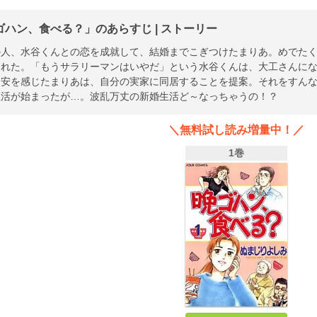
ゴハン、食べる？」のあらすじ | ストーリー
の人、水谷くんとの恋を成就して、結婚までこぎつけたまりあ。めでた
された。「もうサラリーマンはいやだ」という水谷くんは、大工さんに
不安を感じたまりあは、自分の実家に同居することを提案。それをすんな
生活が始まったが…。波乱万丈の新婚生活ど～なっちゃうの！？
＼無料試し読み増量中！／
1巻