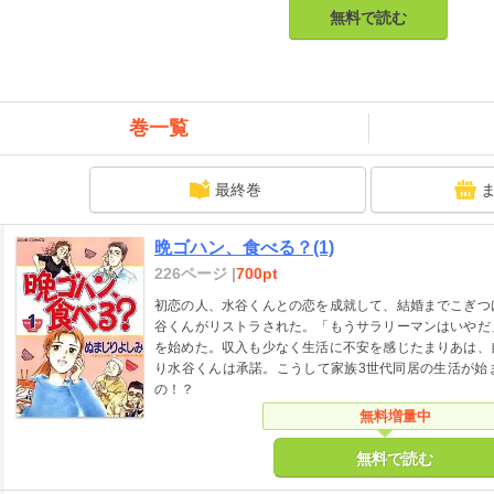
無料で読む
巻一覧
最終巻
晩ゴハン、食べる？(1)
226ページ |
700pt
初恋の人、水谷くんとの恋を成就して、結婚までこぎつ
谷くんがリストラされた。「もうサラリーマンはいやだ
を始めた。収入も少なく生活に不安を感じたまりあは、
り水谷くんは承諾。こうして家族3世代同居の生活が始
の！？
無料増量中
無料で読む