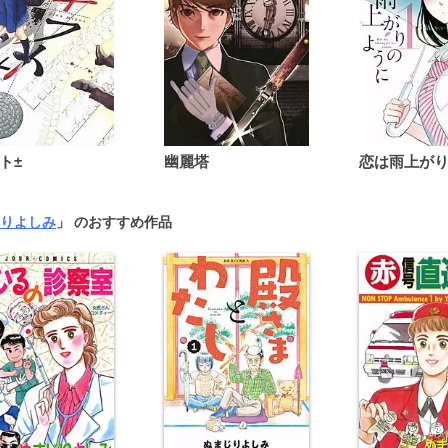
ト±
幽麗塔
りよしみ
」 のおすすめ作品