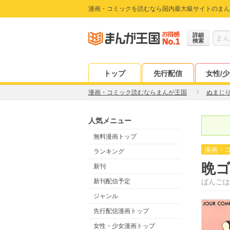
漫画・コミックを読むなら国内最大級サイトのまん
詳細
検索
トップ
先行配信
女性/
漫画・コミック読むならまんが王国
ぬまじ
人気メニュー
無料漫画トップ
漫画・
ランキング
晩
新刊
新刊配信予定
ばんごは
ジャンル
先行配信漫画トップ
女性・少女漫画トップ