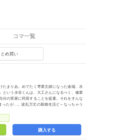
コマ一覧
まとめ買い
けたまりあ。めでたく専業主婦になった途端、水
」という水谷くんは、大工さんになるべく、修業
自分の実家に同居することを提案。それをすんな
まったが…。波乱万丈の新婚生活ど～なっちゃう
購入する