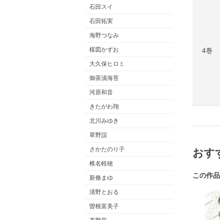
石田スイ
石田拓実
海野つなみ
楳図かずお
4巻
大久保ヒロミ
御茶漬海苔
河原和音
きたがわ翔
北川みゆき
草野誼
さかたのり子
おす
椎名軽穂
この作品
新條まゆ
清野とおる
曽根富美子