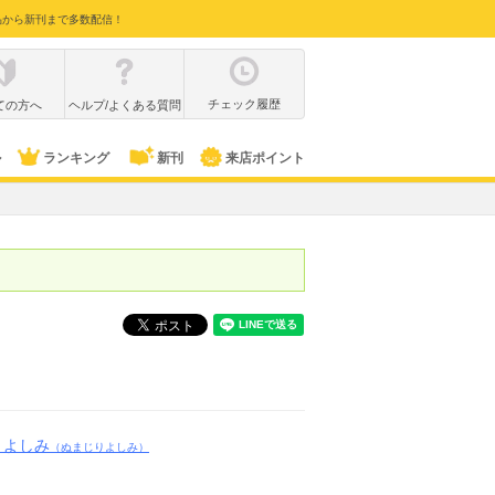
品から新刊まで多数配信！
チェック履歴
ての方へ
ヘルプ/よくある質問
ル
ランキング
新刊
来店ポイント
りよしみ
（ぬまじりよしみ）