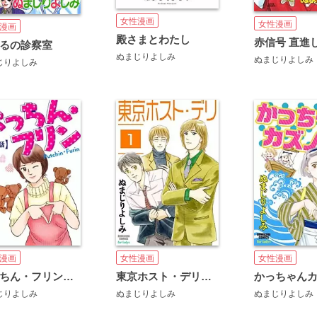
女性漫画
女性漫画
漫画
殿さまとわたし
赤信号 直進
るの診察室
ぬまじりよしみ
ぬまじりよしみ
じりよしみ
漫画
女性漫画
女性漫画
ぷっちん・フリン（分冊版）
東京ホスト・デリ（分冊版）
じりよしみ
ぬまじりよしみ
ぬまじりよしみ