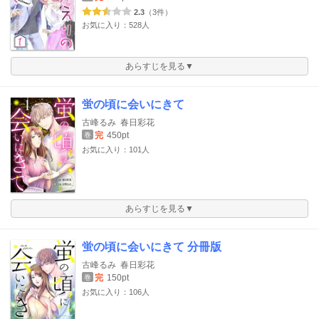
2.3
（3件）
お気に入り：528人
あらすじを見る▼
蛍の頃に会いにきて
古峰るみ
春日彩花
完
450pt
巻
お気に入り：101人
あらすじを見る▼
蛍の頃に会いにきて 分冊版
古峰るみ
春日彩花
完
150pt
巻
お気に入り：106人