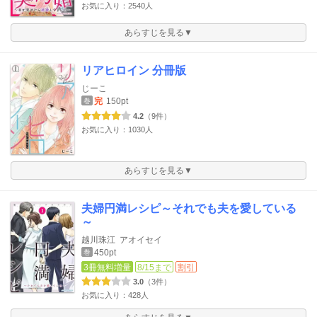
お気に入り：2540人
あらすじを見る▼
リアヒロイン 分冊版
じーこ
完
150pt
巻
4.2
（9件）
お気に入り：1030人
あらすじを見る▼
夫婦円満レシピ～それでも夫を愛している
～
越川珠江
アオイセイ
450pt
巻
3冊無料増量
8/15まで
割引
3.0
（3件）
お気に入り：428人