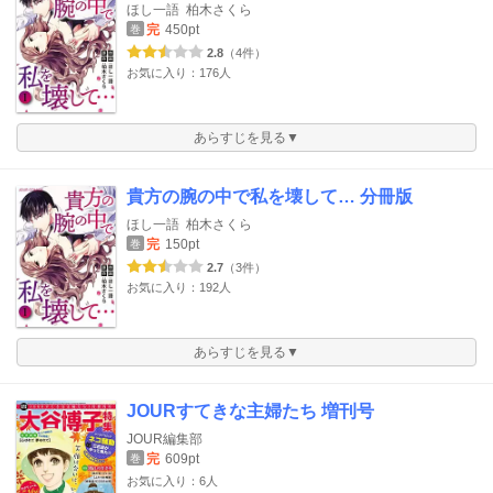
ほし一語
柏木さくら
完
450pt
巻
2.8
（4件）
お気に入り：176人
あらすじを見る▼
貴方の腕の中で私を壊して… 分冊版
ほし一語
柏木さくら
完
150pt
巻
2.7
（3件）
お気に入り：192人
あらすじを見る▼
JOURすてきな主婦たち 増刊号
JOUR編集部
完
609pt
巻
お気に入り：6人