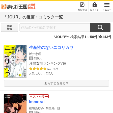
新規登録
ログイン
メニュー
「JOUR」の漫画・コミック一覧
詳細
検索
"JOUR"
の検索結果
1～50件/全143件
生産性のないニゴリカワ
坂井恵理
450pt
巻
月間女性ランキング
7位
5.0
（5件）
お気に入り：626人
あらすじを見る▼
ベストセラー
Immoral
稲垣あゆみ
梨里緒
他
450pt
巻