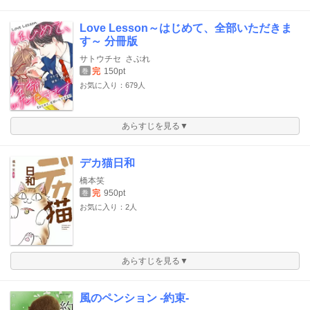
Love Lesson～はじめて、全部いただきま
す～ 分冊版
サトウチセ
さぶれ
完
150pt
巻
お気に入り：679人
あらすじを見る▼
デカ猫日和
橋本笑
完
950pt
巻
お気に入り：2人
あらすじを見る▼
風のペンション -約束-