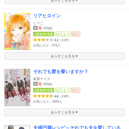
あらすじを見る▼
リアヒロイン
じーこ
完
450pt
巻
1冊無料増量
8/31まで
割引
3.1
（11件）
お気に入り：979人
あらすじを見る▼
それでも愛を誓いますか？
萩原ケイク
完
450pt
巻
1冊無料増量
8/31まで
割引
4.6
（24件）
お気に入り：2694人
あらすじを見る▼
夫婦円満レシピ～それでも夫を愛している