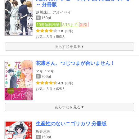
～ 分冊版
越川珠江
アオイセイ
150pt
巻
10冊無料増量
8/15まで
割引
3.8
（5件）
お気に入り：593人
あらすじを見る▼
花凛さん、つじつまが合いません！
マキノマキ
700pt
巻
4.3
（6件）
お気に入り：625人
あらすじを見る▼
生産性のないニゴリカワ 分冊版
坂井恵理
150pt
巻