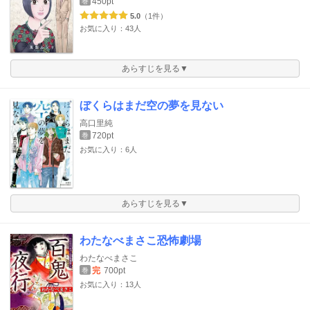
450pt
巻
5.0
（1件）
お気に入り：43人
あらすじを見る▼
ぼくらはまだ空の夢を見ない
高口里純
720pt
巻
お気に入り：6人
あらすじを見る▼
わたなべまさこ恐怖劇場
わたなべまさこ
完
700pt
巻
お気に入り：13人