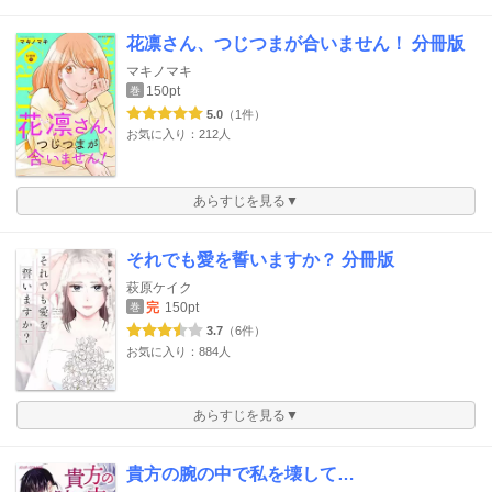
花凛さん、つじつまが合いません！ 分冊版
マキノマキ
150pt
巻
5.0
（1件）
お気に入り：212人
あらすじを見る▼
それでも愛を誓いますか？ 分冊版
萩原ケイク
完
150pt
巻
3.7
（6件）
お気に入り：884人
あらすじを見る▼
貴方の腕の中で私を壊して…