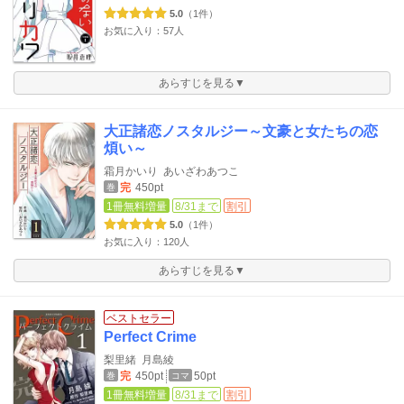
5.0
（1件）
お気に入り：57人
あらすじを見る▼
大正諸恋ノスタルジー～文豪と女たちの恋
煩い～
霜月かいり
あいざわあつこ
完
450pt
巻
1冊無料増量
8/31まで
割引
5.0
（1件）
お気に入り：120人
あらすじを見る▼
ベストセラー
Perfect Crime
梨里緒
月島綾
完
450pt
50pt
巻
コマ
1冊無料増量
8/31まで
割引