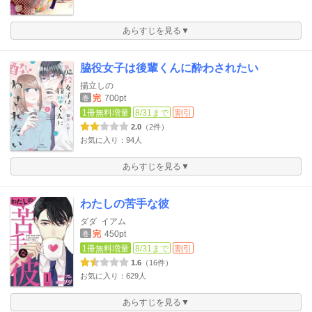
あらすじを見る▼
脇役女子は後輩くんに酔わされたい
揚立しの
完
700pt
巻
1冊無料増量
8/31まで
割引
2.0
（2件）
お気に入り：94人
あらすじを見る▼
わたしの苦手な彼
ダダ
イアム
完
450pt
巻
1冊無料増量
8/31まで
割引
1.6
（16件）
お気に入り：629人
あらすじを見る▼