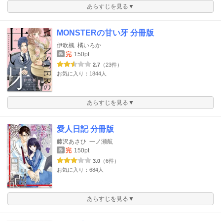
あらすじを見る▼
MONSTERの甘い牙 分冊版
伊吹楓
橘いろか
完
150pt
巻
2.7
（23件）
お気に入り：1844人
あらすじを見る▼
愛人日記 分冊版
藤沢あさひ
一ノ瀬航
完
150pt
巻
3.0
（6件）
お気に入り：684人
あらすじを見る▼