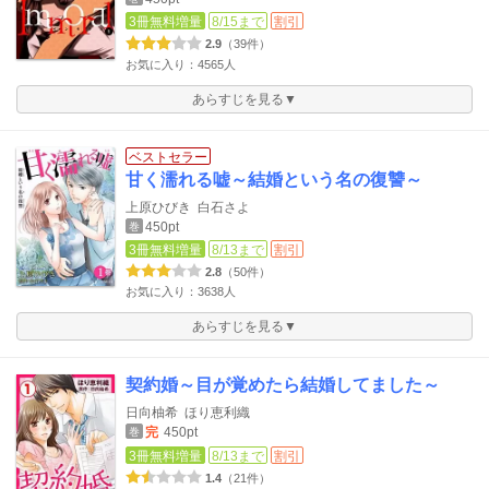
3冊無料増量
8/15まで
割引
2.9
（39件）
お気に入り：4565人
あらすじを見る▼
ベストセラー
甘く濡れる嘘～結婚という名の復讐～
上原ひびき
白石さよ
450pt
巻
3冊無料増量
8/13まで
割引
2.8
（50件）
お気に入り：3638人
あらすじを見る▼
契約婚～目が覚めたら結婚してました～
日向柚希
ほり恵利織
完
450pt
巻
3冊無料増量
8/13まで
割引
1.4
（21件）