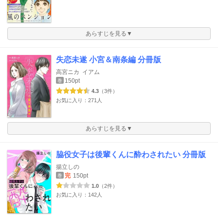
あらすじを見る▼
失恋未遂 小宮＆南条編 分冊版
高宮ニカ
イアム
150pt
巻
4.3
（3件）
お気に入り：271人
あらすじを見る▼
脇役女子は後輩くんに酔わされたい 分冊版
揚立しの
完
150pt
巻
1.0
（2件）
お気に入り：142人