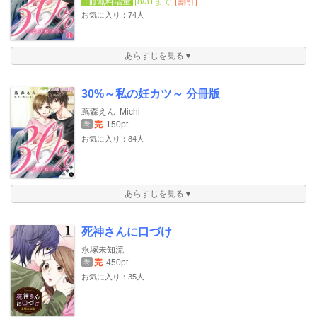
1冊無料増量
8/31まで
割引
お気に入り：74人
あらすじを見る▼
30%～私の妊カツ～ 分冊版
蔦森えん
Michi
完
150pt
巻
お気に入り：84人
あらすじを見る▼
死神さんに口づけ
永塚未知流
完
450pt
巻
お気に入り：35人