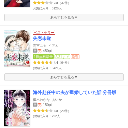
2.8
（32件）
お気に入り：6126人
あらすじを見る▼
ベストセラー
失恋未遂
高宮ニカ
イアム
完
450pt
巻
1冊無料増量
8/31まで
割引
4.4
（64件）
お気に入り：6421人
あらすじを見る▼
海外赴任中の夫が重婚していた話 分冊版
優木わかな
あいか
完
150pt
巻
3.8
（20件）
お気に入り：792人