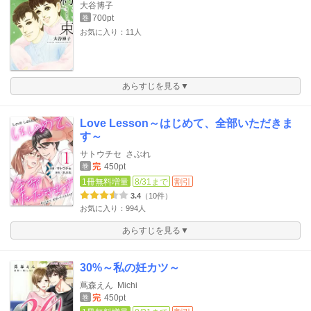
大谷博子
700pt
巻
お気に入り：11人
あらすじを見る▼
Love Lesson～はじめて、全部いただきま
す～
サトウチセ
さぶれ
完
450pt
巻
1冊無料増量
8/31まで
割引
3.4
（10件）
お気に入り：994人
あらすじを見る▼
30%～私の妊カツ～
蔦森えん
Michi
完
450pt
巻