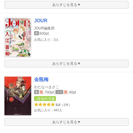
あらすじを見る▼
JOUR
JOUR編集部
600pt
巻
お気に入り：3人
あらすじを見る▼
金瓶梅
わたなべまさこ
完
700pt
完
40pt
巻
コマ
1冊無料増量
5.0
（1件）
お気に入り：447人
あらすじを見る▼