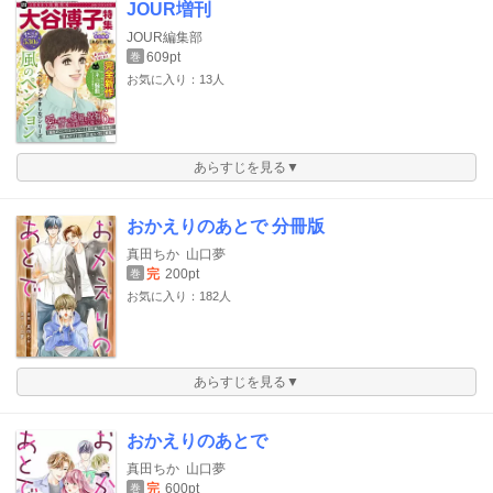
JOUR増刊
JOUR編集部
609pt
巻
お気に入り：13人
あらすじを見る▼
おかえりのあとで 分冊版
真田ちか
山口夢
完
200pt
巻
お気に入り：182人
あらすじを見る▼
おかえりのあとで
真田ちか
山口夢
完
600pt
巻