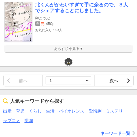
北くんがかわいすぎて手に余るので、３人
でシェアすることにしました。
榊こつぶ
完
450pt
巻
お気に入り：53人
あらすじを見る▼
前へ
次へ
人気キーワードから探す
出産・育児
くらし・生活
バイオレンス
愛憎劇
ミステリー
ラブコメ
学園
キーワード一覧