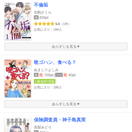
不倫垢
生駒さくら
450pt
巻
5.0
（1件）
お気に入り：194人
あらすじを見る▼
晩ゴハン、食べる？
ぬまじりよしみ
完
700pt
完
40pt
巻
コマ
1冊無料増量
お気に入り：186人
あらすじを見る▼
保険調査員・神子島真実
高梨みどり