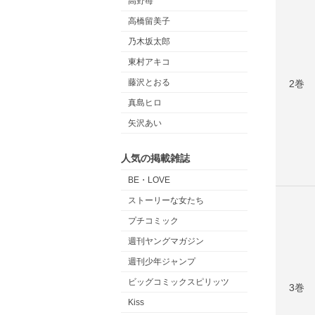
高野苺
高橋留美子
乃木坂太郎
東村アキコ
藤沢とおる
2巻
真島ヒロ
矢沢あい
人気の掲載雑誌
BE・LOVE
ストーリーな女たち
プチコミック
週刊ヤングマガジン
週刊少年ジャンプ
ビッグコミックスピリッツ
3巻
Kiss