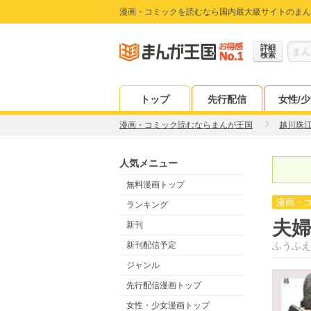
漫画・コミックを読むなら国内最大級サイトのまん
詳細
検索
トップ
先行配信
女性/
漫画・コミック読むならまんが王国
越川珠
人気メニュー
無料漫画トップ
漫画・
ランキング
夫婦
新刊
新刊配信予定
ふうふえ
ジャンル
先行配信漫画トップ
女性・少女漫画トップ