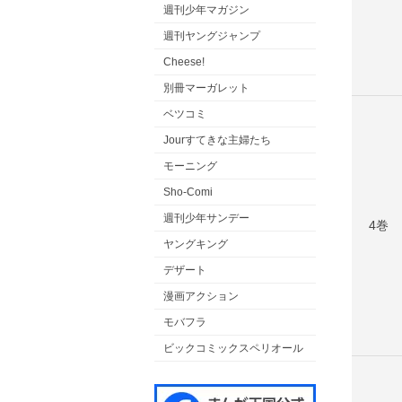
週刊少年マガジン
週刊ヤングジャンプ
Cheese!
別冊マーガレット
ベツコミ
Jourすてきな主婦たち
モーニング
Sho-Comi
週刊少年サンデー
4巻
ヤングキング
デザート
漫画アクション
モバフラ
ビックコミックスペリオール