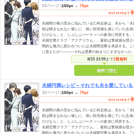
33ページ |
150pt
→
75pt
8/15 23:59まで
夫婦間の夜の営みに悩んでいる仁科志保は、夫から「夫
初は聞きなれない催しに、強い拒否感を感じていた志保
だけなら」と、しぶしぶパーティへの参加に同意する。
夫婦交際クラブ「アクアリウム」。最初は警戒感を隠さ
間的な魅力に惹かれついには夫婦間交際を承諾する。こ
に思えたが――――それは悪夢の始まりにすぎなかった
8/15 23:59
まで
1冊無料
無料で読む
夫婦円満レシピ～それでも夫を愛している～ 
33ページ |
150pt
→
75pt
8/15 23:59まで
夫婦間の夜の営みに悩んでいる仁科志保は、夫から「夫
初は聞きなれない催しに、強い拒否感を感じていた志保
だけなら」と、しぶしぶパーティへの参加に同意する。
夫婦交際クラブ「アクアリウム」。最初は警戒感を隠さ
間的な魅力に惹かれついには夫婦間交際を承諾する。こ