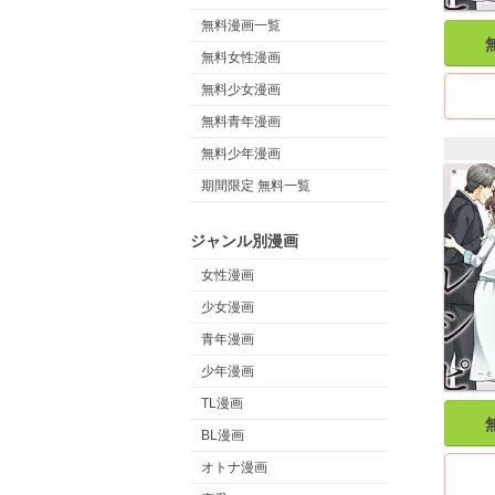
無料漫画一覧
無料女性漫画
無料少女漫画
無料青年漫画
無料少年漫画
期間限定 無料一覧
ジャンル別漫画
女性漫画
少女漫画
青年漫画
少年漫画
TL漫画
BL漫画
オトナ漫画