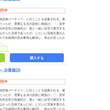
割引中
婦交換パーティー」に行くことを提案される。最
だったが、度重なる夫の説得に根負け。「…見学
元外交官の窪塚氏が、妻と一緒に自宅で運営する
なかった志保であったが、しだいに窪塚夫妻の人
れで夫婦間の営み事情も解消し、幸せが戻ったか
…。
購入する
分冊版(3)
割引中
婦交換パーティー」に行くことを提案される。最
だったが、度重なる夫の説得に根負け。「…見学
元外交官の窪塚氏が、妻と一緒に自宅で運営する
なかった志保であったが、しだいに窪塚夫妻の人
れで夫婦間の営み事情も解消し、幸せが戻ったか