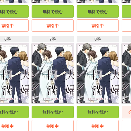
無料で読む
無料で読む
無料で読む
割引中
割引中
割引中
6巻
7巻
8巻
無料で読む
無料で読む
無料で読む
割引中
割引中
割引中