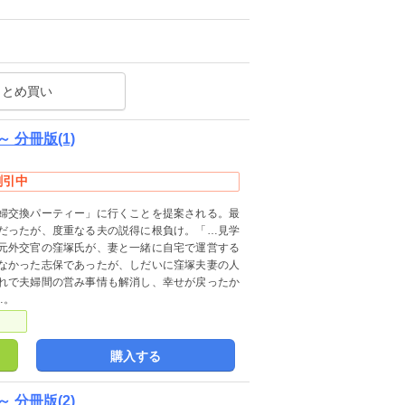
まとめ買い
分冊版(1)
割引中
婦交換パーティー」に行くことを提案される。最
だったが、度重なる夫の説得に根負け。「…見学
元外交官の窪塚氏が、妻と一緒に自宅で運営する
なかった志保であったが、しだいに窪塚夫妻の人
れで夫婦間の営み事情も解消し、幸せが戻ったか
…。
購入する
分冊版(2)