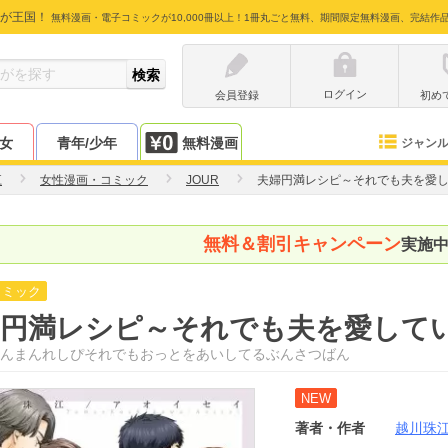
が王国！
無料漫画・電子コミックが10,000冊以上！1冊丸ごと無料、期間限定無料漫画、完結作
ログイン
会員登録
初め
少女
青年/少年
無料漫画
ジャン
江
女性漫画・コミック
JOUR
夫婦円満レシピ～それでも夫を愛し
無料＆割引キャンペーン
実施
コミック
円満レシピ～それでも夫を愛してい
んまんれしぴそれでもおっとをあいしてるぶんさつばん
NEW
著者・作者
越川珠