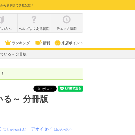
品から新刊まで多数配信！
チェック履歴
ての方へ
ヘルプ/よくある質問
ル
ランキング
新刊
来店ポイント
ている～ 分冊版
中！
る～ 分冊版
江
アオイセイ
（こしかわたまえ）
（あおいせい）