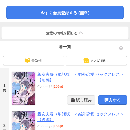
たての優秀だけど生意気な年下男子にアプローチされて──？ ※この作品は
「婚外恋愛 セックスレス」に収録されております。重複購入にご注意下さい。
今すぐ会員登録する (無料)
全巻の情報を
閉じる
巻一覧
最新刊
まとめ買い
親友夫婦（単話版）＜婚外恋愛 セックスレス＞
【前編】
1
45ページ
|
150pt
巻
試し読み
購入する
親友夫婦（単話版）＜婚外恋愛 セックスレス＞
【後編】
2
43ページ
|
150pt