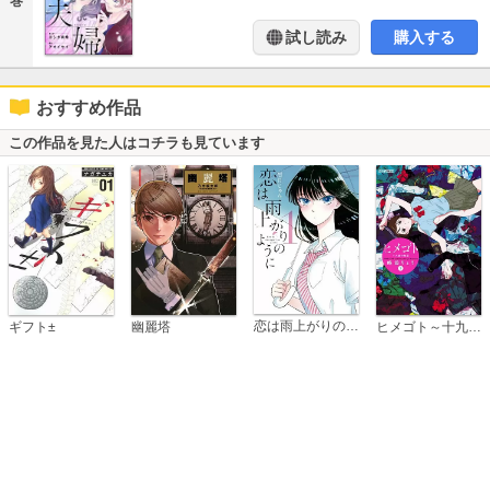
巻
試し読み
購入する
おすすめ作品
この作品を見た人はコチラも見ています
恋は雨上がりのように
ギフト±
幽麗塔
ヒメゴト～十九歳の制服～