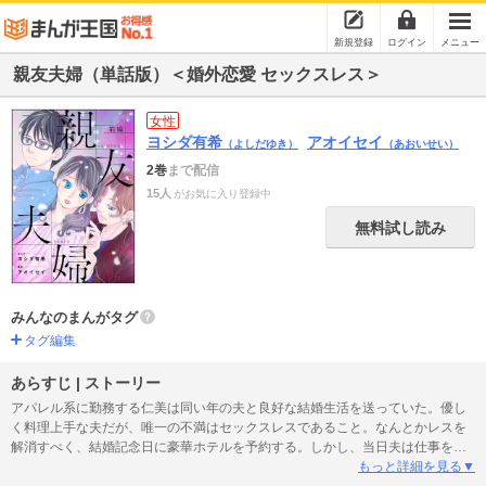
新規登録
ログイン
メニュー
親友夫婦（単話版）＜婚外恋愛 セックスレス＞
女性
ヨシダ有希
アオイセイ
（よしだゆき）
（あおいせい）
2巻
まで配信
15人
がお気に入り登録中
無料試し読み
みんなのまんがタグ
タグ編集
あらすじ | ストーリー
アパレル系に勤務する仁美は同い年の夫と良好な結婚生活を送っていた。優し
く料理上手な夫だが、唯一の不満はセックスレスであること。なんとかレスを
解消すべく、結婚記念日に豪華ホテルを予約する。しかし、当日夫は仕事を理
由にドタキャンしてみじめな思いをさせられてしまう。一方、職場では入社し
もっと詳細を見る▼