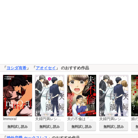
「
ヨシダ有希
」 「
アオイセイ
」 のおすすめ作品
Immoral
夫婦円満レシピ～それでも夫を愛している～
夫の不倫は「町ぐるみ」 ～妻をハブるクズたちに制裁を～（分冊版）
夫婦円満レシピ～それでも夫を愛している～ 分冊版
無料試し読み
無料試し読み
無料試し読み
無料試し読み
「
婚外恋愛 セックスレス
」のおすすめ作品